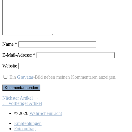
Name
*
E-Mail-Adresse
*
Website
Ein
Gravatar
-Bild neben meinen Kommentaren anzeigen.
Nächster Artikel →
← Vorheriger Artikel
© 2026
WahrScheinLicht
Emp­feh­lun­gen
Fo­to­auf­trag