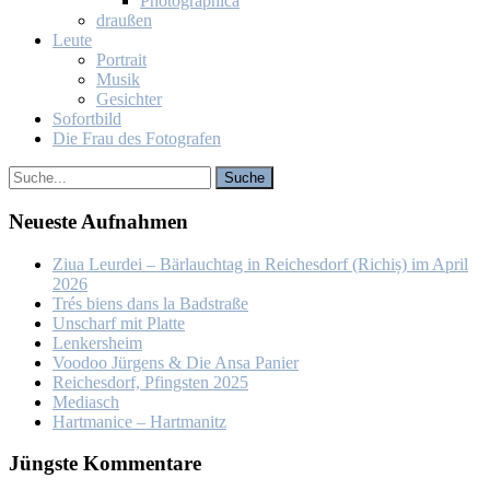
Pho­to­gra­phi­ca
drau­ßen
Leu­te
Por­trait
Mu­sik
Ge­sich­ter
So­fort­bild
Die Frau des Fo­to­gra­fen
Neu­es­te Auf­nah­men
Ziua Leur­dei – Bär­lauch­tag in Rei­ches­dorf (Ri­chiș) im April
2026
Trés biens dans la Bad­stra­ße
Un­scharf mit Plat­te
Len­kers­heim
Voo­doo Jür­gens & Die An­sa Pa­nier
Rei­ches­dorf, Pfings­ten 2025
Me­dia­sch
Hart­ma­nice – Hart­ma­nitz
Jüngs­te Kom­men­ta­re