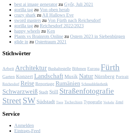
best ai image generator
zu
Győr, Ju­li 2021
gorilla tag
zu
Von oben her­ab
crazy shark
zu
All Hal­lows Eve
sword masters
zu
Von Fürth nach Rei­ches­dorf
gorilla tag
zu
Rei­ches­dorf 2022/2023
happy wheels
zu
Ken
Plants vs Brainrots Online
zu
Os­tern 2023 in Sie­ben­bür­gen
glide in
zu
Os­ter­traum 2021
Stich­wör­ter
Fürth
Architektur
Arbeit
Bushaltestelle
Böhmen
Europa
Landschaft
Natur
Konzert
Musik
Nürnberg
Garten
Portrait
Reise
Rumänien
Reportage
Reichesdorf
Schmuddelästhetik
Straßenfotografie
Schwarzweiß
Still
Stadt
SW
Street
Südstadt
Typografie
Tschechien
Zettel
Verkehr
Tiere
Ser­vice
Anmelden
Eintrags-Feed