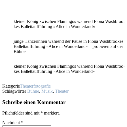
klei­ner Kö­nig zwi­schen Fla­min­gos wäh­rend Fio­na Wa­sh­broo­
kes Bal­lett­auf­füh­rung »Ali­ce in Won­der­land«
jun­ge Tän­ze­rin­nen wäh­rend der Pau­se in Fio­na Wa­sh­broo­kes
Bal­lett­auf­füh­rung »Ali­ce in Won­der­land« – pro­bie­ren auf der
Büh­ne
klei­ner Kö­nig zwi­schen Fla­min­gos wäh­rend Fio­na Wa­sh­broo­
kes Bal­lett­auf­füh­rung »Ali­ce in Won­der­land«
Kategorie
Theaterfotografie
Schlagwörter
Bühne
,
Musik
,
Theater
Schreibe einen Kommentar
Pflichtfelder sind mit
*
markiert.
Nachricht
*