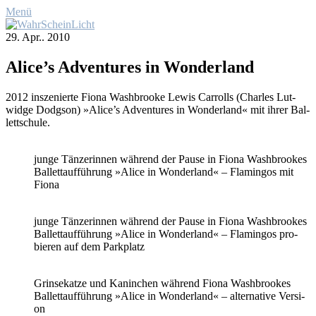
Menü
29. Apr.. 2010
Alice’s Ad­ven­tures in Won­der­land
2012 in­sze­nier­te Fio­na Wa­sh­broo­ke Le­wis Car­rolls (Charles Lut­
widge Dodgson) »Alice’s Ad­ven­tures in Won­der­land« mit ih­rer Bal­
lett­schu­le.
jun­ge Tän­ze­rin­nen wäh­rend der Pau­se in Fio­na Wa­sh­broo­kes
Bal­lett­auf­füh­rung »Ali­ce in Won­der­land« – Fla­min­gos mit
Fio­na
jun­ge Tän­ze­rin­nen wäh­rend der Pau­se in Fio­na Wa­sh­broo­kes
Bal­lett­auf­füh­rung »Ali­ce in Won­der­land« – Fla­min­gos pro­
bie­ren auf dem Park­platz
Grin­se­kat­ze und Ka­nin­chen wäh­rend Fio­na Wa­sh­broo­kes
Bal­lett­auf­füh­rung »Ali­ce in Won­der­land« – al­ter­na­ti­ve Ver­si­
on