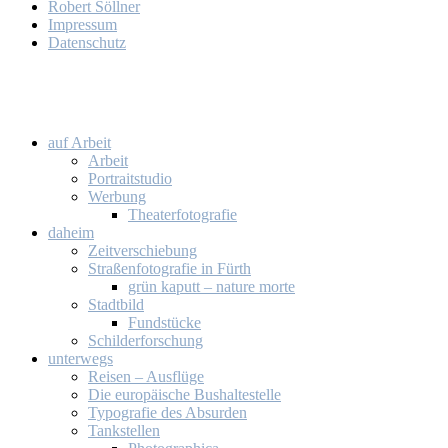
Ro­bert Söll­ner
Im­pres­sum
Da­ten­schutz
auf Ar­beit
Ar­beit
Por­trait­stu­dio
Wer­bung
Thea­ter­fo­to­gra­fie
da­heim
Zeit­ver­schie­bung
Stra­ßen­fo­to­gra­fie in Fürth
grün ka­putt – na­tu­re mor­te
Stadt­bild
Fund­stü­cke
Schil­der­for­schung
un­ter­wegs
Rei­sen – Aus­flü­ge
Die eu­ro­päi­sche Bus­hal­te­stel­le
Ty­po­gra­fie des Ab­sur­den
Tank­stel­len