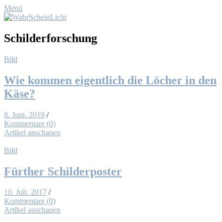
Menü
Schilderforschung
Bild
Wie kom­men ei­gent­lich die Lö­cher in den
Kä­se?
8. Juni. 2019
/
Kommentare (0)
Artikel anschauen
Bild
Für­ther Schil­der­pos­ter
10. Juli. 2017
/
Kommentare (0)
Artikel anschauen