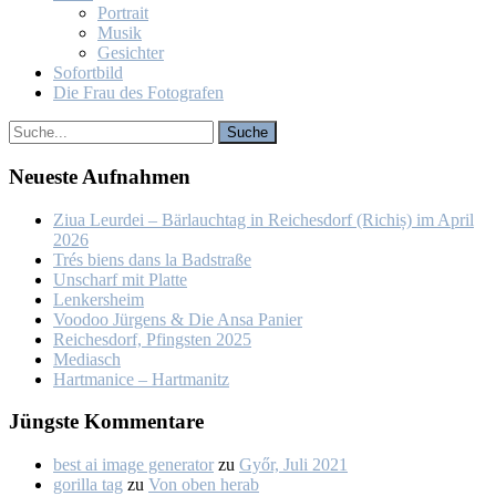
Por­trait
Mu­sik
Ge­sich­ter
So­fort­bild
Die Frau des Fo­to­gra­fen
Neu­es­te Auf­nah­men
Ziua Leur­dei – Bär­lauch­tag in Rei­ches­dorf (Ri­chiș) im April
2026
Trés biens dans la Bad­stra­ße
Un­scharf mit Plat­te
Len­kers­heim
Voo­doo Jür­gens & Die An­sa Pa­nier
Rei­ches­dorf, Pfings­ten 2025
Me­dia­sch
Hart­ma­nice – Hart­ma­nitz
Jüngs­te Kom­men­ta­re
best ai image generator
zu
Győr, Ju­li 2021
gorilla tag
zu
Von oben her­ab