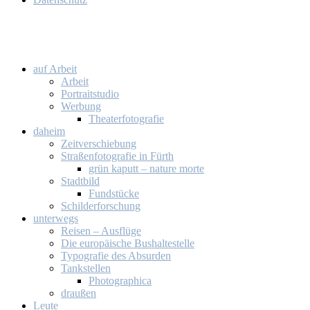
auf Ar­beit
Ar­beit
Por­trait­stu­dio
Wer­bung
Thea­ter­fo­to­gra­fie
da­heim
Zeit­ver­schie­bung
Stra­ßen­fo­to­gra­fie in Fürth
grün ka­putt – na­tu­re mor­te
Stadt­bild
Fund­stü­cke
Schil­der­for­schung
un­ter­wegs
Rei­sen – Aus­flü­ge
Die eu­ro­päi­sche Bus­hal­te­stel­le
Ty­po­gra­fie des Ab­sur­den
Tank­stel­len
Pho­to­gra­phi­ca
drau­ßen
Leu­te