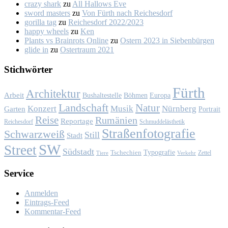
crazy shark
zu
All Hal­lows Eve
sword masters
zu
Von Fürth nach Rei­ches­dorf
gorilla tag
zu
Rei­ches­dorf 2022/2023
happy wheels
zu
Ken
Plants vs Brainrots Online
zu
Os­tern 2023 in Sie­ben­bür­gen
glide in
zu
Os­ter­traum 2021
Stich­wör­ter
Fürth
Architektur
Arbeit
Bushaltestelle
Böhmen
Europa
Landschaft
Natur
Konzert
Musik
Nürnberg
Garten
Portrait
Reise
Rumänien
Reportage
Reichesdorf
Schmuddelästhetik
Straßenfotografie
Schwarzweiß
Still
Stadt
SW
Street
Südstadt
Typografie
Tschechien
Zettel
Verkehr
Tiere
Ser­vice
Anmelden
Eintrags-Feed
Kommentar-Feed