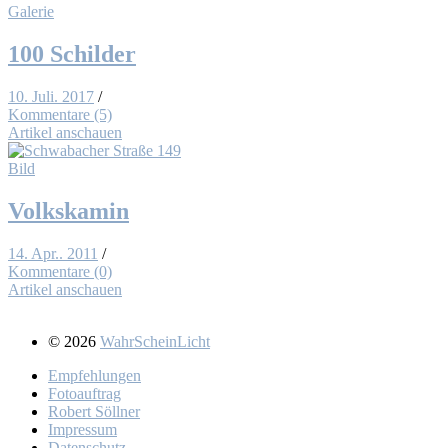
Galerie
100 Schil­der
10. Juli. 2017
/
Kommentare (5)
Artikel anschauen
Bild
Volks­ka­min
14. Apr.. 2011
/
Kommentare (0)
Artikel anschauen
© 2026
WahrScheinLicht
Emp­feh­lun­gen
Fo­to­auf­trag
Ro­bert Söll­ner
Im­pres­sum
Da­ten­schutz