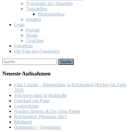
Ty­po­gra­fie des Ab­sur­den
Tank­stel­len
Pho­to­gra­phi­ca
drau­ßen
Leu­te
Por­trait
Mu­sik
Ge­sich­ter
So­fort­bild
Die Frau des Fo­to­gra­fen
Neu­es­te Auf­nah­men
Ziua Leur­dei – Bär­lauch­tag in Rei­ches­dorf (Ri­chiș) im April
2026
Trés biens dans la Bad­stra­ße
Un­scharf mit Plat­te
Len­kers­heim
Voo­doo Jür­gens & Die An­sa Pa­nier
Rei­ches­dorf, Pfings­ten 2025
Me­dia­sch
Hart­ma­nice – Hart­ma­nitz