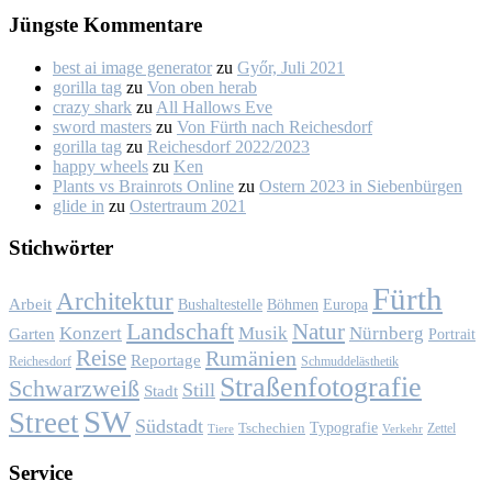
Jüngs­te Kom­men­ta­re
best ai image generator
zu
Győr, Ju­li 2021
gorilla tag
zu
Von oben her­ab
crazy shark
zu
All Hal­lows Eve
sword masters
zu
Von Fürth nach Rei­ches­dorf
gorilla tag
zu
Rei­ches­dorf 2022/2023
happy wheels
zu
Ken
Plants vs Brainrots Online
zu
Os­tern 2023 in Sie­ben­bür­gen
glide in
zu
Os­ter­traum 2021
Stich­wör­ter
Fürth
Architektur
Arbeit
Bushaltestelle
Böhmen
Europa
Landschaft
Natur
Konzert
Musik
Nürnberg
Garten
Portrait
Reise
Rumänien
Reportage
Reichesdorf
Schmuddelästhetik
Straßenfotografie
Schwarzweiß
Still
Stadt
SW
Street
Südstadt
Typografie
Tschechien
Zettel
Verkehr
Tiere
Ser­vice