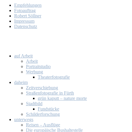
Emp­feh­lun­gen
Fo­to­auf­trag
Ro­bert Söll­ner
Im­pres­sum
Da­ten­schutz
auf Ar­beit
Ar­beit
Por­trait­stu­dio
Wer­bung
Thea­ter­fo­to­gra­fie
da­heim
Zeit­ver­schie­bung
Stra­ßen­fo­to­gra­fie in Fürth
grün ka­putt – na­tu­re mor­te
Stadt­bild
Fund­stü­cke
Schil­der­for­schung
un­ter­wegs
Rei­sen – Aus­flü­ge
Die eu­ro­päi­sche Bus­hal­te­stel­le