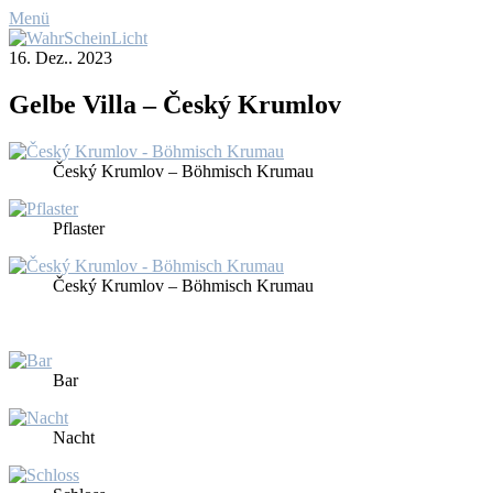
Menü
16. Dez.. 2023
Gel­be Vil­la – Čes­ký Krum­l­ov
Čes­ký Krum­l­ov – Böh­misch Kru­mau
Pflas­ter
Čes­ký Krum­l­ov – Böh­misch Kru­mau
Bar
Nacht