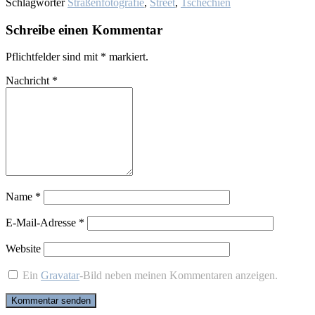
Schlagwörter
Straßenfotografie
,
Street
,
Tschechien
Schreibe einen Kommentar
Pflichtfelder sind mit
*
markiert.
Nachricht
*
Name
*
E-Mail-Adresse
*
Website
Ein
Gravatar
-Bild neben meinen Kommentaren anzeigen.