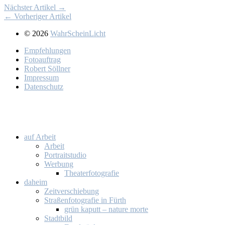
Nächster Artikel →
← Vorheriger Artikel
© 2026
WahrScheinLicht
Emp­feh­lun­gen
Fo­to­auf­trag
Ro­bert Söll­ner
Im­pres­sum
Da­ten­schutz
auf Ar­beit
Ar­beit
Por­trait­stu­dio
Wer­bung
Thea­ter­fo­to­gra­fie
da­heim
Zeit­ver­schie­bung
Stra­ßen­fo­to­gra­fie in Fürth
grün ka­putt – na­tu­re mor­te
Stadt­bild