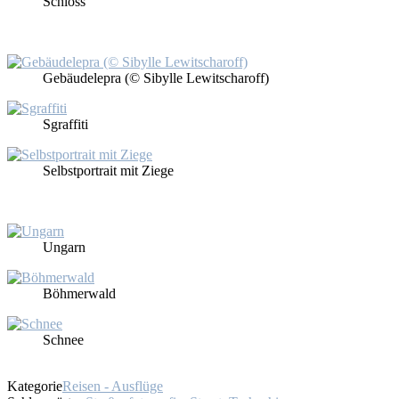
Schloss
Ge­bäu­de­le­pra (© Si­byl­le Le­witschar­off)
Sgraf­fi­ti
Selbst­por­trait mit Zie­ge
Un­garn
Böh­mer­wald
Schnee
Kategorie
Reisen - Ausflüge