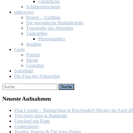
Fund­stü­cke
Schil­der­for­schung
un­ter­wegs
Rei­sen – Aus­flü­ge
Die eu­ro­päi­sche Bus­hal­te­stel­le
Ty­po­gra­fie des Ab­sur­den
Tank­stel­len
Pho­to­gra­phi­ca
drau­ßen
Leu­te
Por­trait
Mu­sik
Ge­sich­ter
So­fort­bild
Die Frau des Fo­to­gra­fen
Neu­es­te Auf­nah­men
Ziua Leur­dei – Bär­lauch­tag in Rei­ches­dorf (Ri­chiș) im April 2
Trés biens dans la Bad­stra­ße
Un­scharf mit Plat­te
Len­kers­heim
Voo­doo Jür­gens & Die An­sa Pa­nier