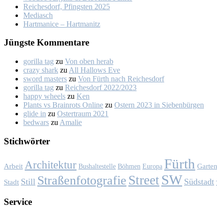
Rei­ches­dorf, Pfings­ten 2025
Me­dia­sch
Hart­ma­nice – Hart­ma­nitz
Jüngs­te Kom­men­ta­re
gorilla tag
zu
Von oben her­ab
crazy shark
zu
All Hal­lows Eve
sword masters
zu
Von Fürth nach Rei­ches­dorf
gorilla tag
zu
Rei­ches­dorf 2022/2023
happy wheels
zu
Ken
Plants vs Brainrots Online
zu
Os­tern 2023 in Sie­ben­bür­gen
glide in
zu
Os­ter­traum 2021
bedwars
zu
Ama­lie
Stich­wör­ter
Fürth
Architektur
Garte
Arbeit
Bushaltestelle
Böhmen
Europa
SW
Street
Straßenfotografie
Still
Südstadt
Stadt
Ser­vice