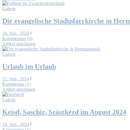
Galerie
Die evan­ge­li­sche Stadt­pfarr­kir­che in Her­
24. Sep.. 2024
/
Kommentare (0)
Artikel anschauen
Galerie
Ur­laub im Ur­laub
21. Sep.. 2024
/
Kommentar (1)
Artikel anschauen
Galerie
Keisd, Sa­schiz, Szá­szkézd im Au­gust 2024
18. Sep.. 2024
/
Kommentar (1)