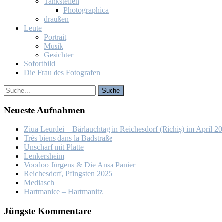
Tank­stel­len
Pho­to­gra­phi­ca
drau­ßen
Leu­te
Por­trait
Mu­sik
Ge­sich­ter
So­fort­bild
Die Frau des Fo­to­gra­fen
Neu­es­te Auf­nah­men
Ziua Leur­dei – Bär­lauch­tag in Rei­ches­dorf (Ri­chiș) im April 2
Trés biens dans la Bad­stra­ße
Un­scharf mit Plat­te
Len­kers­heim
Voo­doo Jür­gens & Die An­sa Pa­nier
Rei­ches­dorf, Pfings­ten 2025
Me­dia­sch
Hart­ma­nice – Hart­ma­nitz
Jüngs­te Kom­men­ta­re