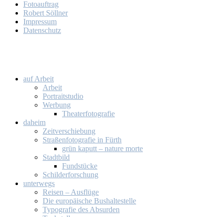
Fo­to­auf­trag
Ro­bert Söll­ner
Im­pres­sum
Da­ten­schutz
auf Ar­beit
Ar­beit
Por­trait­stu­dio
Wer­bung
Thea­ter­fo­to­gra­fie
da­heim
Zeit­ver­schie­bung
Stra­ßen­fo­to­gra­fie in Fürth
grün ka­putt – na­tu­re mor­te
Stadt­bild
Fund­stü­cke
Schil­der­for­schung
un­ter­wegs
Rei­sen – Aus­flü­ge
Die eu­ro­päi­sche Bus­hal­te­stel­le
Ty­po­gra­fie des Ab­sur­den