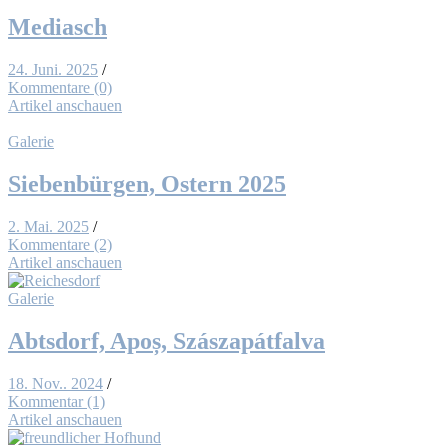
Me­dia­sch
24. Juni. 2025
/
Kommentare (0)
Artikel anschauen
Galerie
Sie­ben­bür­gen, Os­tern 2025
2. Mai. 2025
/
Kommentare (2)
Artikel anschauen
Galerie
Abts­dorf, Apoș, Szás­zapát­fal­va
18. Nov.. 2024
/
Kommentar (1)
Artikel anschauen