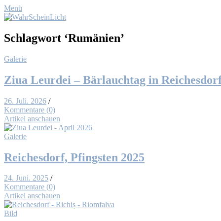
Menü
Schlagwort
‘Rumänien’
Galerie
Ziua Leur­dei – Bär­lauch­tag in Rei­ches­dor
26. Juli. 2026
/
Kommentare (0)
Artikel anschauen
Galerie
Rei­ches­dorf, Pfings­ten 2025
24. Juni. 2025
/
Kommentare (0)
Artikel anschauen
Bild