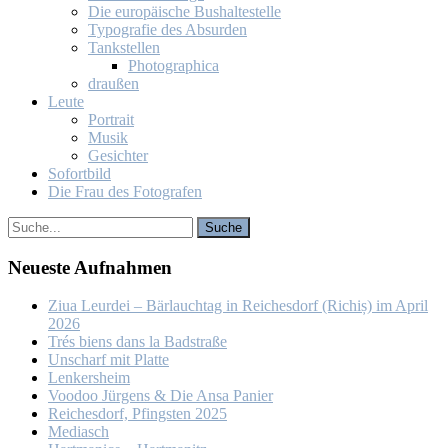
Die eu­ro­päi­sche Bus­hal­te­stel­le
Ty­po­gra­fie des Ab­sur­den
Tank­stel­len
Pho­to­gra­phi­ca
drau­ßen
Leu­te
Por­trait
Mu­sik
Ge­sich­ter
So­fort­bild
Die Frau des Fo­to­gra­fen
Neu­es­te Auf­nah­men
Ziua Leur­dei – Bär­lauch­tag in Rei­ches­dorf (Ri­chiș) im April
2026
Trés biens dans la Bad­stra­ße
Un­scharf mit Plat­te
Len­kers­heim
Voo­doo Jür­gens & Die An­sa Pa­nier
Rei­ches­dorf, Pfings­ten 2025
Me­dia­sch