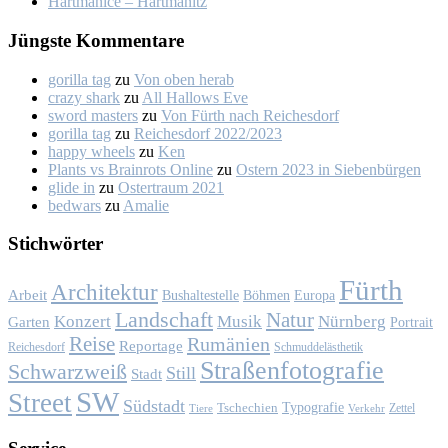
Hart­ma­nice – Hart­ma­nitz
Jüngs­te Kom­men­ta­re
gorilla tag
zu
Von oben her­ab
crazy shark
zu
All Hal­lows Eve
sword masters
zu
Von Fürth nach Rei­ches­dorf
gorilla tag
zu
Rei­ches­dorf 2022/2023
happy wheels
zu
Ken
Plants vs Brainrots Online
zu
Os­tern 2023 in Sie­ben­bür­gen
glide in
zu
Os­ter­traum 2021
bedwars
zu
Ama­lie
Stich­wör­ter
Fürth
Architektur
Arbeit
Bushaltestelle
Böhmen
Europa
Landschaft
Natur
Konzert
Musik
Nürnberg
Garten
Portrait
Reise
Rumänien
Reportage
Reichesdorf
Schmuddelästhetik
Straßenfotografie
Schwarzweiß
Still
Stadt
SW
Street
Südstadt
Typografie
Tschechien
Zettel
Verkehr
Tiere