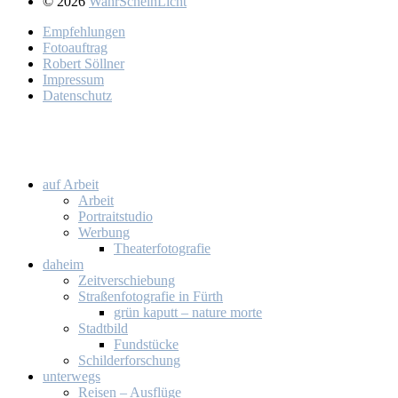
© 2026
WahrScheinLicht
Emp­feh­lun­gen
Fo­to­auf­trag
Ro­bert Söll­ner
Im­pres­sum
Da­ten­schutz
auf Ar­beit
Ar­beit
Por­trait­stu­dio
Wer­bung
Thea­ter­fo­to­gra­fie
da­heim
Zeit­ver­schie­bung
Stra­ßen­fo­to­gra­fie in Fürth
grün ka­putt – na­tu­re mor­te
Stadt­bild
Fund­stü­cke
Schil­der­for­schung
un­ter­wegs
Rei­sen – Aus­flü­ge