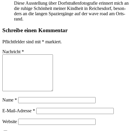
Die­se Aus­stel­lung über Dorf­stra­ßen­fo­to­gra­fie er­in­nert mich an
die ru­hi­ge Schön­heit mei­ner Kind­heit in Rei­ches­dorf, be­son­
ders an die lan­gen Spa­zier­gän­ge auf der wa­ve road am Orts­
rand.
Schreibe einen Kommentar
Pflichtfelder sind mit
*
markiert.
Nachricht
*
Name
*
E-Mail-Adresse
*
Website