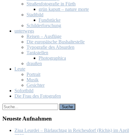
Stra­ßen­fo­to­gra­fie in Fürth
grün ka­putt – na­tu­re mor­te
Stadt­bild
Fund­stü­cke
Schil­der­for­schung
un­ter­wegs
Rei­sen – Aus­flü­ge
Die eu­ro­päi­sche Bus­hal­te­stel­le
Ty­po­gra­fie des Ab­sur­den
Tank­stel­len
Pho­to­gra­phi­ca
drau­ßen
Leu­te
Por­trait
Mu­sik
Ge­sich­ter
So­fort­bild
Die Frau des Fo­to­gra­fen
Neu­es­te Auf­nah­men
Ziua Leur­dei – Bär­lauch­tag in Rei­ches­dorf (Ri­chiș) im April