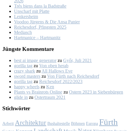
2026
Trés biens dans la Bad­stra­ße
Un­scharf mit Plat­te
Len­kers­heim
Voo­doo Jür­gens & Die An­sa Pa­nier
Rei­ches­dorf, Pfings­ten 2025
Me­dia­sch
Hart­ma­nice – Hart­ma­nitz
Jüngs­te Kom­men­ta­re
best ai image generator
zu
Győr, Ju­li 2021
gorilla tag
zu
Von oben her­ab
crazy shark
zu
All Hal­lows Eve
sword masters
zu
Von Fürth nach Rei­ches­dorf
gorilla tag
zu
Rei­ches­dorf 2022/2023
happy wheels
zu
Ken
Plants vs Brainrots Online
zu
Os­tern 2023 in Sie­ben­bür­gen
glide in
zu
Os­ter­traum 2021
Stich­wör­ter
Fürth
Architektur
Arbeit
Bushaltestelle
Böhmen
Europa
Landschaft
Natur