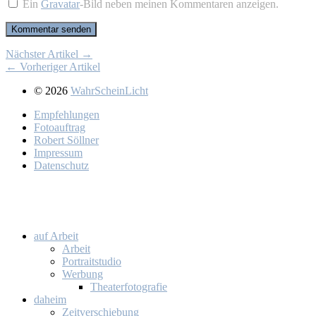
Ein
Gravatar
-Bild neben meinen Kommentaren anzeigen.
Nächster Artikel →
← Vorheriger Artikel
© 2026
WahrScheinLicht
Emp­feh­lun­gen
Fo­to­auf­trag
Ro­bert Söll­ner
Im­pres­sum
Da­ten­schutz
auf Ar­beit
Ar­beit
Por­trait­stu­dio
Wer­bung
Thea­ter­fo­to­gra­fie
da­heim
Zeit­ver­schie­bung