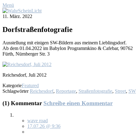
Menü
11. März. 2022
Dorf­stra­ßen­fo­to­gra­fie
Aus­stel­lung mit ei­ni­gen SW-Bil­dern aus mei­nem Lieb­lings­dorf.
Ab dem 01.04.2022 im Ba­by­lon Pro­gramm­ki­no & Ca­fe­bar, 90762
Fürth, Nürn­ber­ger Str. 3
Rei­ches­dorf, Ju­li 2012
Kategorie
Featured
Schlagwörter
Reichesdorf
,
Reportage
,
Straßenfotografie
,
Street
,
SW
(1) Kommentar
Schreibe einen Kommentar
wave road
17.07.26 @ 9:36