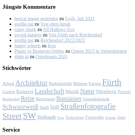
Jüngs­te Kom­men­ta­re
best ai image generator
zu
Győr, Ju­li 2021
gorilla tag
zu
Von oben her­ab
crazy shark
zu
All Hal­lows Eve
sword masters
zu
Von Fürth nach Rei­ches­dorf
gorilla tag
zu
Rei­ches­dorf 2022/2023
happy wheels
zu
Ken
Plants vs Brainrots Online
zu
Os­tern 2023 in Sie­ben­bür­gen
glide in
zu
Os­ter­traum 2021
Stich­wör­ter
Fürth
Architektur
Arbeit
Bushaltestelle
Böhmen
Europa
Landschaft
Natur
Konzert
Musik
Nürnberg
Garten
Portrait
Reise
Rumänien
Reportage
Reichesdorf
Schmuddelästhetik
Straßenfotografie
Schwarzweiß
Still
Stadt
SW
Street
Südstadt
Typografie
Tschechien
Zettel
Verkehr
Tiere
Ser­vice