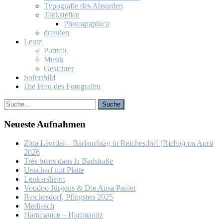
Ty­po­gra­fie des Ab­sur­den
Tank­stel­len
Pho­to­gra­phi­ca
drau­ßen
Leu­te
Por­trait
Mu­sik
Ge­sich­ter
So­fort­bild
Die Frau des Fo­to­gra­fen
Neu­es­te Auf­nah­men
Ziua Leur­dei – Bär­lauch­tag in Rei­ches­dorf (Ri­chiș) im April
2026
Trés biens dans la Bad­stra­ße
Un­scharf mit Plat­te
Len­kers­heim
Voo­doo Jür­gens & Die An­sa Pa­nier
Rei­ches­dorf, Pfings­ten 2025
Me­dia­sch
Hart­ma­nice – Hart­ma­nitz