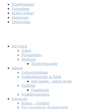
Emp­feh­lun­gen
Fo­to­auf­trag
Ro­bert Söll­ner
Im­pres­sum
Da­ten­schutz
auf Ar­beit
Ar­beit
Por­trait­stu­dio
Wer­bung
Thea­ter­fo­to­gra­fie
da­heim
Zeit­ver­schie­bung
Stra­ßen­fo­to­gra­fie in Fürth
grün ka­putt – na­tu­re mor­te
Stadt­bild
Fund­stü­cke
Schil­der­for­schung
un­ter­wegs
Rei­sen – Aus­flü­ge
Die eu­ro­päi­sche Bus­hal­te­stel­le