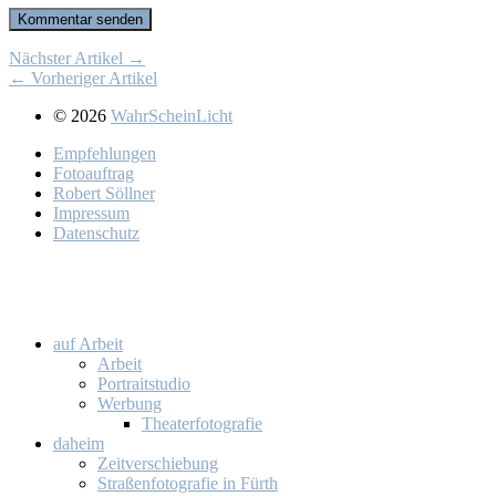
Nächster Artikel →
← Vorheriger Artikel
© 2026
WahrScheinLicht
Emp­feh­lun­gen
Fo­to­auf­trag
Ro­bert Söll­ner
Im­pres­sum
Da­ten­schutz
auf Ar­beit
Ar­beit
Por­trait­stu­dio
Wer­bung
Thea­ter­fo­to­gra­fie
da­heim
Zeit­ver­schie­bung
Stra­ßen­fo­to­gra­fie in Fürth