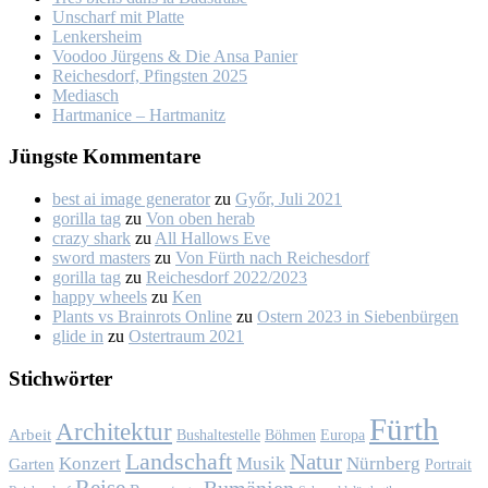
Un­scharf mit Plat­te
Len­kers­heim
Voo­doo Jür­gens & Die An­sa Pa­nier
Rei­ches­dorf, Pfings­ten 2025
Me­dia­sch
Hart­ma­nice – Hart­ma­nitz
Jüngs­te Kom­men­ta­re
best ai image generator
zu
Győr, Ju­li 2021
gorilla tag
zu
Von oben her­ab
crazy shark
zu
All Hal­lows Eve
sword masters
zu
Von Fürth nach Rei­ches­dorf
gorilla tag
zu
Rei­ches­dorf 2022/2023
happy wheels
zu
Ken
Plants vs Brainrots Online
zu
Os­tern 2023 in Sie­ben­bür­gen
glide in
zu
Os­ter­traum 2021
Stich­wör­ter
Fürth
Architektur
Arbeit
Bushaltestelle
Böhmen
Europa
Landschaft
Natur
Konzert
Musik
Nürnberg
Garten
Portrait
Reise
Rumänien