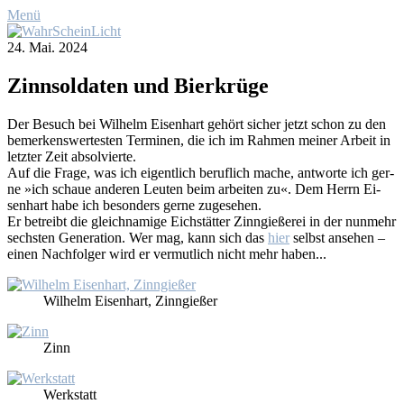
Menü
24. Mai. 2024
Zinn­sol­da­ten und Bier­krü­ge
Der Be­such bei Wil­helm Ei­sen­hart ge­hört si­cher jetzt schon zu den
be­mer­kens­wer­tes­ten Ter­mi­nen, die ich im Rah­men mei­ner Ar­beit in
letz­ter Zeit ab­sol­vier­te.
Auf die Fra­ge, was ich ei­gent­lich be­ruf­lich ma­che, ant­wor­te ich ger­
ne »ich schaue an­de­ren Leu­ten beim ar­bei­ten zu«. Dem Herrn Ei­
sen­hart ha­be ich be­son­ders ger­ne zu­ge­se­hen.
Er be­treibt die gleich­na­mi­ge Eich­stät­ter Zinn­gie­ße­rei in der nun­mehr
sechs­ten Ge­ne­ra­ti­on. Wer mag, kann sich das
hier
selbst an­se­hen –
ei­nen Nach­fol­ger wird er ver­mut­lich nicht mehr ha­ben...
Wil­helm Ei­sen­hart, Zinn­gie­ßer
Zinn
Werk­statt