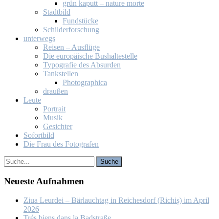
grün ka­putt – na­tu­re mor­te
Stadt­bild
Fund­stü­cke
Schil­der­for­schung
un­ter­wegs
Rei­sen – Aus­flü­ge
Die eu­ro­päi­sche Bus­hal­te­stel­le
Ty­po­gra­fie des Ab­sur­den
Tank­stel­len
Pho­to­gra­phi­ca
drau­ßen
Leu­te
Por­trait
Mu­sik
Ge­sich­ter
So­fort­bild
Die Frau des Fo­to­gra­fen
Neu­es­te Auf­nah­men
Ziua Leur­dei – Bär­lauch­tag in Rei­ches­dorf (Ri­chiș) im April
2026
Trés biens dans la Bad­stra­ße