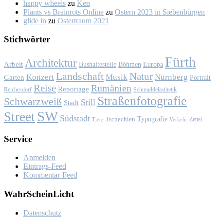
happy wheels
zu
Ken
Plants vs Brainrots Online
zu
Os­tern 2023 in Sie­ben­bür­gen
glide in
zu
Os­ter­traum 2021
Stich­wör­ter
Fürth
Architektur
Arbeit
Bushaltestelle
Böhmen
Europa
Landschaft
Natur
Konzert
Musik
Nürnberg
Garten
Portrait
Reise
Rumänien
Reportage
Reichesdorf
Schmuddelästhetik
Straßenfotografie
Schwarzweiß
Still
Stadt
SW
Street
Südstadt
Typografie
Tschechien
Zettel
Verkehr
Tiere
Ser­vice
Anmelden
Eintrags-Feed
Kommentar-Feed
Wahr­Schein­Licht
Da­ten­schutz