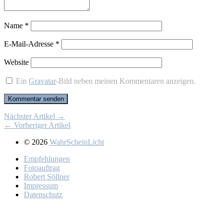
Name
*
E-Mail-Adresse
*
Website
Ein
Gravatar
-Bild neben meinen Kommentaren anzeigen.
Nächster Artikel →
← Vorheriger Artikel
© 2026
WahrScheinLicht
Emp­feh­lun­gen
Fo­to­auf­trag
Ro­bert Söll­ner
Im­pres­sum
Da­ten­schutz