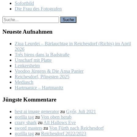
So­fort­bild
Die Frau des Fo­to­gra­fen
Neu­es­te Auf­nah­men
Ziua Leur­dei – Bär­lauch­tag in Rei­ches­dorf (Ri­chiș) im April
2026
Trés biens dans la Bad­stra­ße
Un­scharf mit Plat­te
Len­kers­heim
Voo­doo Jür­gens & Die An­sa Pa­nier
Rei­ches­dorf, Pfings­ten 2025
Me­dia­sch
Hart­ma­nice – Hart­ma­nitz
Jüngs­te Kom­men­ta­re
best ai image generator
zu
Győr, Ju­li 2021
gorilla tag
zu
Von oben her­ab
crazy shark
zu
All Hal­lows Eve
sword masters
zu
Von Fürth nach Rei­ches­dorf
gorilla tag
zu
Rei­ches­dorf 2022/2023