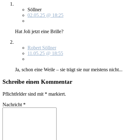
Söllner
02.05.25 @ 18:25
Hat Jo­li jetzt ei­ne Bril­le?
Robert Söllner
11.05.25 @ 18:55
Ja, schon ei­ne Wei­le – sie trägt sie nur meis­tens nicht...
Schreibe einen Kommentar
Pflichtfelder sind mit
*
markiert.
Nachricht
*