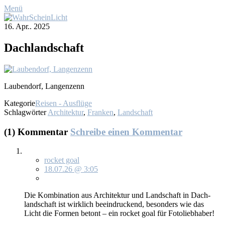
Menü
16. Apr.. 2025
Dach­land­schaft
Lau­ben­dorf, Lan­gen­zenn
Kategorie
Reisen - Ausflüge
Schlagwörter
Architektur
,
Franken
,
Landschaft
(1) Kommentar
Schreibe einen Kommentar
rocket goal
18.07.26 @ 3:05
Die Kom­bi­na­ti­on aus Ar­chi­tek­tur und Land­schaft in Dach­
land­schaft ist wirk­lich be­ein­dru­ckend, be­son­ders wie das
Licht die For­men be­tont – ein ro­cket goal für Fo­to­lieb­ha­ber!