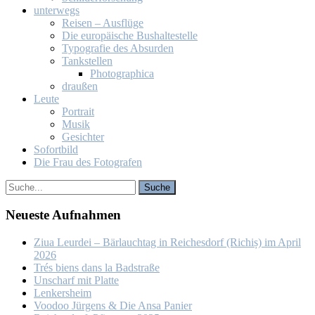
un­ter­wegs
Rei­sen – Aus­flü­ge
Die eu­ro­päi­sche Bus­hal­te­stel­le
Ty­po­gra­fie des Ab­sur­den
Tank­stel­len
Pho­to­gra­phi­ca
drau­ßen
Leu­te
Por­trait
Mu­sik
Ge­sich­ter
So­fort­bild
Die Frau des Fo­to­gra­fen
Neu­es­te Auf­nah­men
Ziua Leur­dei – Bär­lauch­tag in Rei­ches­dorf (Ri­chiș) im April
2026
Trés biens dans la Bad­stra­ße
Un­scharf mit Plat­te
Len­kers­heim
Voo­doo Jür­gens & Die An­sa Pa­nier