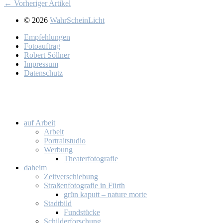
← Vorheriger Artikel
© 2026
WahrScheinLicht
Emp­feh­lun­gen
Fo­to­auf­trag
Ro­bert Söll­ner
Im­pres­sum
Da­ten­schutz
auf Ar­beit
Ar­beit
Por­trait­stu­dio
Wer­bung
Thea­ter­fo­to­gra­fie
da­heim
Zeit­ver­schie­bung
Stra­ßen­fo­to­gra­fie in Fürth
grün ka­putt – na­tu­re mor­te
Stadt­bild
Fund­stü­cke
Schil­der­for­schung