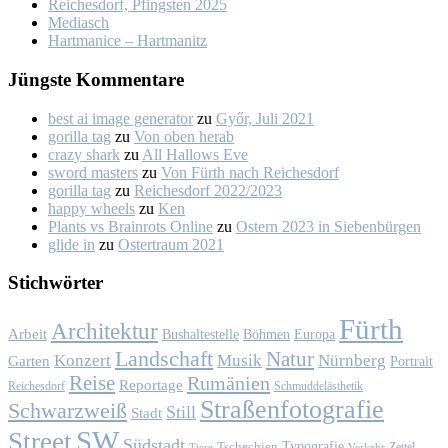
Rei­ches­dorf, Pfings­ten 2025
Me­dia­sch
Hart­ma­nice – Hart­ma­nitz
Jüngs­te Kom­men­ta­re
best ai image generator
zu
Győr, Ju­li 2021
gorilla tag
zu
Von oben her­ab
crazy shark
zu
All Hal­lows Eve
sword masters
zu
Von Fürth nach Rei­ches­dorf
gorilla tag
zu
Rei­ches­dorf 2022/2023
happy wheels
zu
Ken
Plants vs Brainrots Online
zu
Os­tern 2023 in Sie­ben­bür­gen
glide in
zu
Os­ter­traum 2021
Stich­wör­ter
Fürth
Architektur
Arbeit
Bushaltestelle
Böhmen
Europa
Landschaft
Natur
Konzert
Musik
Nürnberg
Garten
Portrait
Reise
Rumänien
Reportage
Reichesdorf
Schmuddelästhetik
Straßenfotografie
Schwarzweiß
Still
Stadt
SW
Street
Südstadt
Typografie
Tschechien
Zettel
Verkehr
Tiere