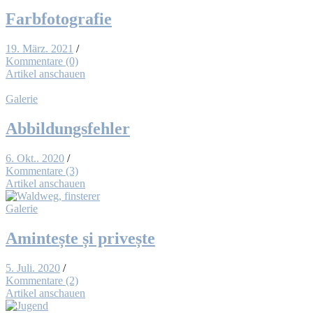
Farb­fo­to­gra­fie
19. März. 2021
/
Kommentare (0)
Artikel anschauen
Galerie
Ab­bil­dungs­feh­ler
6. Okt.. 2020
/
Kommentare (3)
Artikel anschauen
Galerie
Amin­teș­te și pri­veș­te
5. Juli. 2020
/
Kommentare (2)
Artikel anschauen