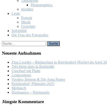
Tank­stel­len
Pho­to­gra­phi­ca
drau­ßen
Leu­te
Por­trait
Mu­sik
Ge­sich­ter
So­fort­bild
Die Frau des Fo­to­gra­fen
Neu­es­te Auf­nah­men
Ziua Leur­dei – Bär­lauch­tag in Rei­ches­dorf (Ri­chiș) im April 2
Trés biens dans la Bad­stra­ße
Un­scharf mit Plat­te
Len­kers­heim
Voo­doo Jür­gens & Die An­sa Pa­nier
Rei­ches­dorf, Pfings­ten 2025
Me­dia­sch
Hart­ma­nice – Hart­ma­nitz
Jüngs­te Kom­men­ta­re