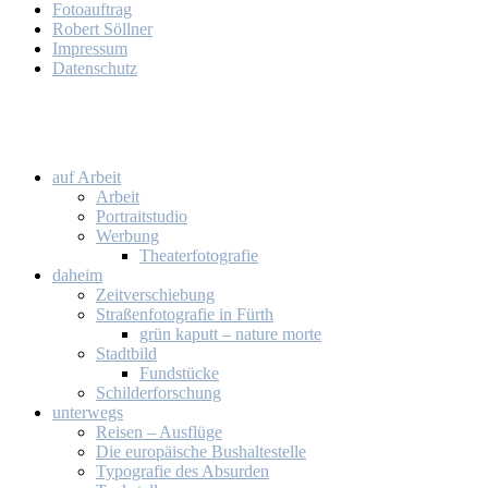
Fo­to­auf­trag
Ro­bert Söll­ner
Im­pres­sum
Da­ten­schutz
auf Ar­beit
Ar­beit
Por­trait­stu­dio
Wer­bung
Thea­ter­fo­to­gra­fie
da­heim
Zeit­ver­schie­bung
Stra­ßen­fo­to­gra­fie in Fürth
grün ka­putt – na­tu­re mor­te
Stadt­bild
Fund­stü­cke
Schil­der­for­schung
un­ter­wegs
Rei­sen – Aus­flü­ge
Die eu­ro­päi­sche Bus­hal­te­stel­le
Ty­po­gra­fie des Ab­sur­den