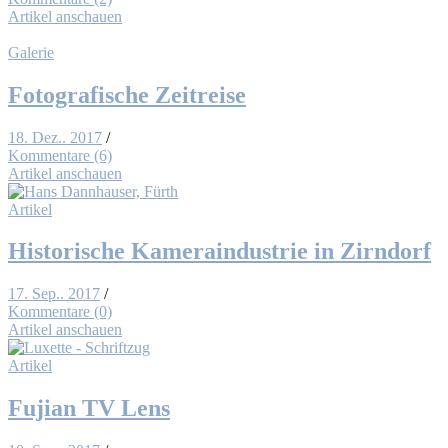
Artikel anschauen
Galerie
Fo­to­gra­fi­sche Zeit­rei­se
18. Dez.. 2017
/
Kommentare (6)
Artikel anschauen
Artikel
His­to­ri­sche Ka­me­ra­in­dus­trie in Zirn­dorf
17. Sep.. 2017
/
Kommentare (0)
Artikel anschauen
Artikel
Fu­ji­an TV Lens