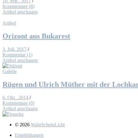
10. Sep.. 2017
/
Kommentare (8)
Artikel anschauen
Artikel
Ori­zont aus Bu­ka­rest
3. Juli. 2017
/
Kommentar (1)
Artikel anschauen
Galerie
Rü­gen und Ul­rich Müt­her mit der Loch­ka­
6. Okt.. 2014
/
Kommentare (0)
Artikel anschauen
© 2026
WahrScheinLicht
Emp­feh­lun­gen