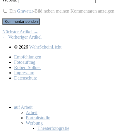
Ein
Gravatar
-Bild neben meinen Kommentaren anzeigen.
Nächster Artikel →
← Vorheriger Artikel
© 2026
WahrScheinLicht
Emp­feh­lun­gen
Fo­to­auf­trag
Ro­bert Söll­ner
Im­pres­sum
Da­ten­schutz
auf Ar­beit
Ar­beit
Por­trait­stu­dio
Wer­bung
Thea­ter­fo­to­gra­fie