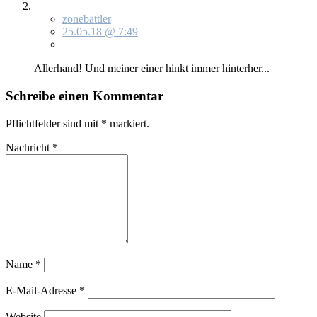
zonebattler
25.05.18 @ 7:49
Al­ler­hand! Und mei­ner ei­ner hinkt im­mer hin­ter­her...
Schreibe einen Kommentar
Pflichtfelder sind mit
*
markiert.
Nachricht
*
Name
*
E-Mail-Adresse
*
Website