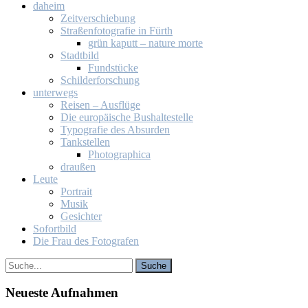
da­heim
Zeit­ver­schie­bung
Stra­ßen­fo­to­gra­fie in Fürth
grün ka­putt – na­tu­re mor­te
Stadt­bild
Fund­stü­cke
Schil­der­for­schung
un­ter­wegs
Rei­sen – Aus­flü­ge
Die eu­ro­päi­sche Bus­hal­te­stel­le
Ty­po­gra­fie des Ab­sur­den
Tank­stel­len
Pho­to­gra­phi­ca
drau­ßen
Leu­te
Por­trait
Mu­sik
Ge­sich­ter
So­fort­bild
Die Frau des Fo­to­gra­fen
Neu­es­te Auf­nah­men