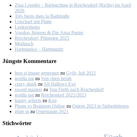
Ziua Leur­dei – Bär­lauch­tag in Rei­ches­dorf (Ri­chiș) im April
2026
Trés biens dans la Bad­stra­ße
Un­scharf mit Plat­te
Len­kers­heim
Voo­doo Jür­gens & Die An­sa Pa­nier
Rei­ches­dorf, Pfings­ten 2025
Me­dia­sch
Hart­ma­nice – Hart­ma­nitz
Jüngs­te Kom­men­ta­re
best ai image generator
zu
Győr, Ju­li 2021
gorilla tag
zu
Von oben her­ab
crazy shark
zu
All Hal­lows Eve
sword masters
zu
Von Fürth nach Rei­ches­dorf
gorilla tag
zu
Rei­ches­dorf 2022/2023
happy wheels
zu
Ken
Plants vs Brainrots Online
zu
Os­tern 2023 in Sie­ben­bür­gen
glide in
zu
Os­ter­traum 2021
Stich­wör­ter