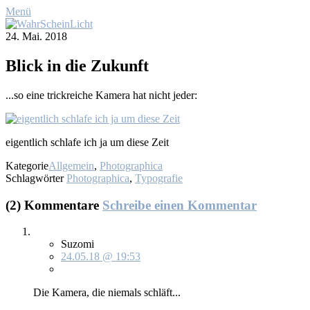
Menü
24. Mai. 2018
Blick in die Zu­kunft
...so ei­ne trick­rei­che Ka­me­ra hat nicht je­der:
ei­gent­lich schla­fe ich ja um die­se Zeit
Kategorie
Allgemein
,
Photographica
Schlagwörter
Photographica
,
Typografie
(2) Kommentare
Schreibe einen Kommentar
Suzomi
24.05.18 @ 19:53
Die Ka­me­ra, die nie­mals schläft...