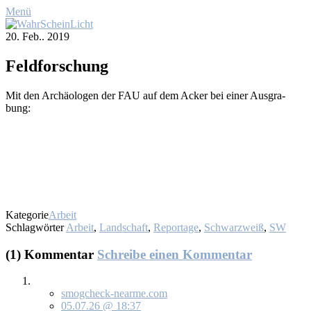
Menü
20. Feb.. 2019
Feld­for­schung
Mit den Ar­chäo­lo­gen der FAU auf dem Acker bei ei­ner Aus­gra­
bung:
Kategorie
Arbeit
Schlagwörter
Arbeit
,
Landschaft
,
Reportage
,
Schwarzweiß
,
SW
(1) Kommentar
Schreibe einen Kommentar
smogcheck-nearme.com
05.07.26 @ 18:37