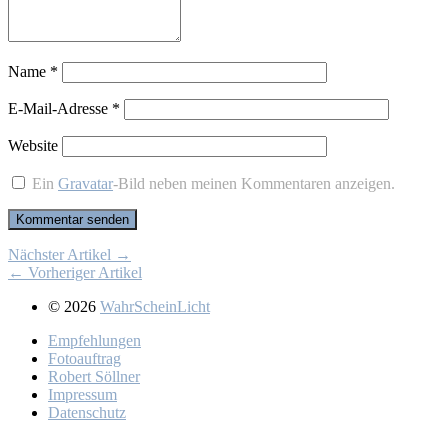
Name
*
E-Mail-Adresse
*
Website
Ein
Gravatar
-Bild neben meinen Kommentaren anzeigen.
Nächster Artikel →
← Vorheriger Artikel
© 2026
WahrScheinLicht
Emp­feh­lun­gen
Fo­to­auf­trag
Ro­bert Söll­ner
Im­pres­sum
Da­ten­schutz