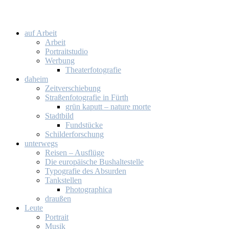
auf Ar­beit
Ar­beit
Por­trait­stu­dio
Wer­bung
Thea­ter­fo­to­gra­fie
da­heim
Zeit­ver­schie­bung
Stra­ßen­fo­to­gra­fie in Fürth
grün ka­putt – na­tu­re mor­te
Stadt­bild
Fund­stü­cke
Schil­der­for­schung
un­ter­wegs
Rei­sen – Aus­flü­ge
Die eu­ro­päi­sche Bus­hal­te­stel­le
Ty­po­gra­fie des Ab­sur­den
Tank­stel­len
Pho­to­gra­phi­ca
drau­ßen
Leu­te
Por­trait
Mu­sik