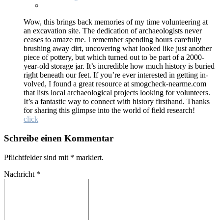
Wow, this brings back me­mo­ries of my time vol­un­tee­ring at
an ex­cava­ti­on site. The de­di­ca­ti­on of ar­chaeo­lo­gists never
cea­ses to ama­ze me. I re­mem­ber spen­ding hours careful­ly
brushing away dirt, un­co­ve­ring what loo­ked li­ke just an­o­ther
pie­ce of pot­tery, but which tur­ned out to be part of a 2000-
year-old sto­rage jar. It’s in­cre­di­ble how much histo­ry is bu­ried
right be­neath our feet. If you’­re ever in­te­res­ted in get­ting in­
vol­ved, I found a gre­at re­sour­ce at smogcheck-nearme.com
that lists lo­cal ar­chaeo­lo­gi­cal pro­jects loo­king for vol­un­teers.
It’s a fan­ta­stic way to con­nect wi­th histo­ry first­hand. Thanks
for sha­ring this glim­pse in­to the world of field re­se­arch!
click
Schreibe einen Kommentar
Pflichtfelder sind mit
*
markiert.
Nachricht
*