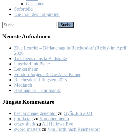
Ge­sich­ter
So­fort­bild
Die Frau des Fo­to­gra­fen
Neu­es­te Auf­nah­men
Ziua Leur­dei – Bär­lauch­tag in Rei­ches­dorf (Ri­chiș) im April
2026
Trés biens dans la Bad­stra­ße
Un­scharf mit Plat­te
Len­kers­heim
Voo­doo Jür­gens & Die An­sa Pa­nier
Rei­ches­dorf, Pfings­ten 2025
Me­dia­sch
Hart­ma­nice – Hart­ma­nitz
Jüngs­te Kom­men­ta­re
best ai image generator
zu
Győr, Ju­li 2021
gorilla tag
zu
Von oben her­ab
crazy shark
zu
All Hal­lows Eve
sword masters
zu
Von Fürth nach Rei­ches­dorf