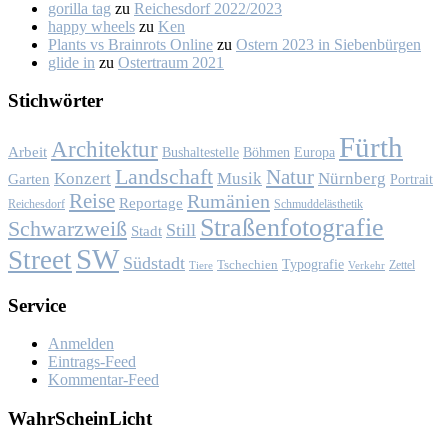
gorilla tag
zu
Rei­ches­dorf 2022/2023
happy wheels
zu
Ken
Plants vs Brainrots Online
zu
Os­tern 2023 in Sie­ben­bür­gen
glide in
zu
Os­ter­traum 2021
Stich­wör­ter
Fürth
Architektur
Arbeit
Bushaltestelle
Böhmen
Europa
Landschaft
Natur
Konzert
Musik
Nürnberg
Garten
Portrait
Reise
Rumänien
Reportage
Reichesdorf
Schmuddelästhetik
Straßenfotografie
Schwarzweiß
Still
Stadt
SW
Street
Südstadt
Typografie
Tschechien
Zettel
Verkehr
Tiere
Ser­vice
Anmelden
Eintrags-Feed
Kommentar-Feed
Wahr­Schein­Licht