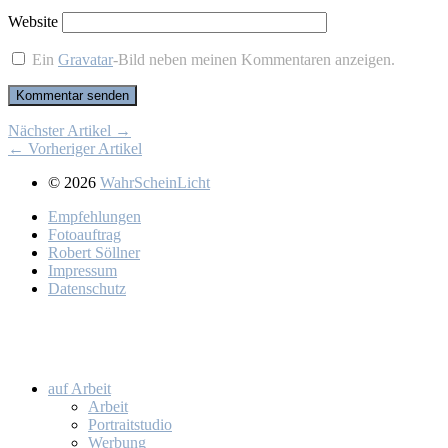
Website
Ein
Gravatar
-Bild neben meinen Kommentaren anzeigen.
Nächster Artikel →
← Vorheriger Artikel
© 2026
WahrScheinLicht
Emp­feh­lun­gen
Fo­to­auf­trag
Ro­bert Söll­ner
Im­pres­sum
Da­ten­schutz
auf Ar­beit
Ar­beit
Por­trait­stu­dio
Wer­bung