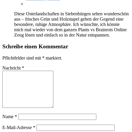
Die­se Os­ter­land­schaf­ten in Sie­ben­bür­gen se­hen wun­der­schön
aus – fri­sches Grün und Holz­sta­pel ge­ben der Ge­gend ei­ne
be­son­de­re, ru­hi­ge At­mo­sphä­re. Ich wünsch­te, ich könn­te
mich mal wie­der von dem gan­zen Plants vs Brain­rots On­line
Zeug lö­sen und ein­fach so in der Na­tur ent­span­nen.
Schreibe einen Kommentar
Pflichtfelder sind mit
*
markiert.
Nachricht
*
Name
*
E-Mail-Adresse
*