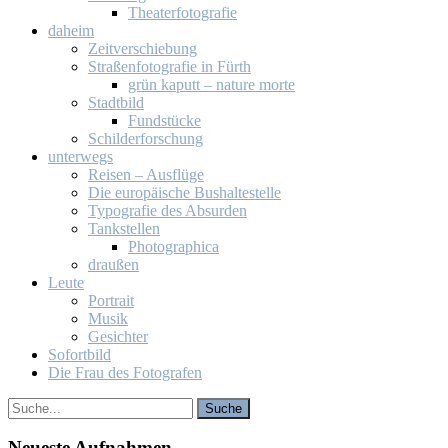
Thea­ter­fo­to­gra­fie
da­heim
Zeit­ver­schie­bung
Stra­ßen­fo­to­gra­fie in Fürth
grün ka­putt – na­tu­re mor­te
Stadt­bild
Fund­stü­cke
Schil­der­for­schung
un­ter­wegs
Rei­sen – Aus­flü­ge
Die eu­ro­päi­sche Bus­hal­te­stel­le
Ty­po­gra­fie des Ab­sur­den
Tank­stel­len
Pho­to­gra­phi­ca
drau­ßen
Leu­te
Por­trait
Mu­sik
Ge­sich­ter
So­fort­bild
Die Frau des Fo­to­gra­fen
Neu­es­te Auf­nah­men