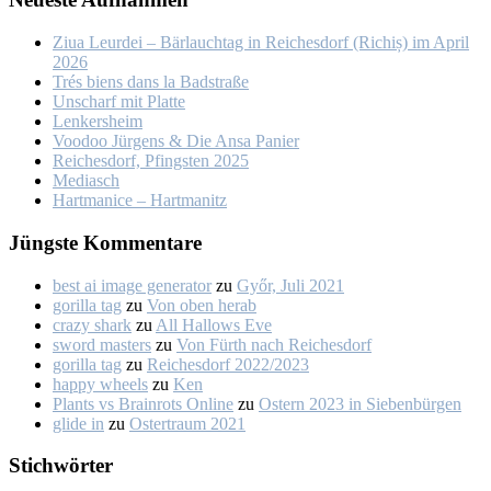
Ziua Leur­dei – Bär­lauch­tag in Rei­ches­dorf (Ri­chiș) im April
2026
Trés biens dans la Bad­stra­ße
Un­scharf mit Plat­te
Len­kers­heim
Voo­doo Jür­gens & Die An­sa Pa­nier
Rei­ches­dorf, Pfings­ten 2025
Me­dia­sch
Hart­ma­nice – Hart­ma­nitz
Jüngs­te Kom­men­ta­re
best ai image generator
zu
Győr, Ju­li 2021
gorilla tag
zu
Von oben her­ab
crazy shark
zu
All Hal­lows Eve
sword masters
zu
Von Fürth nach Rei­ches­dorf
gorilla tag
zu
Rei­ches­dorf 2022/2023
happy wheels
zu
Ken
Plants vs Brainrots Online
zu
Os­tern 2023 in Sie­ben­bür­gen
glide in
zu
Os­ter­traum 2021
Stich­wör­ter