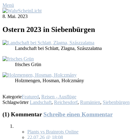
Menü
8. Mai. 2023
Os­tern 2023 in Sie­ben­bür­gen
Land­schaft bei Schlatt, Zlag­na, Szá­szzalat­na
fri­sches Grün
Holz­men­gen, Hos­man, Holcz­má­ny
Kategorie
Featured
,
Reisen - Ausflüge
Schlagwörter
Landschaft
,
Reichesdorf
,
Rumänien
,
Siebenbürgen
(1) Kommentar
Schreibe einen Kommentar
Plants vs Brainrots Online
22.07.26 @ 18:08