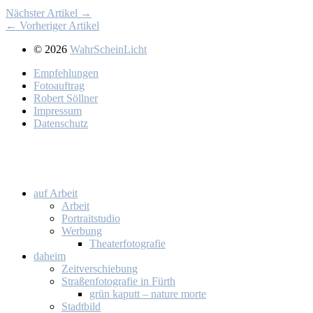
Nächster Artikel →
← Vorheriger Artikel
© 2026
WahrScheinLicht
Emp­feh­lun­gen
Fo­to­auf­trag
Ro­bert Söll­ner
Im­pres­sum
Da­ten­schutz
auf Ar­beit
Ar­beit
Por­trait­stu­dio
Wer­bung
Thea­ter­fo­to­gra­fie
da­heim
Zeit­ver­schie­bung
Stra­ßen­fo­to­gra­fie in Fürth
grün ka­putt – na­tu­re mor­te
Stadt­bild