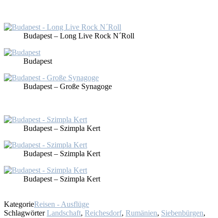
Bu­da­pest – Long Live Rock N´Roll
Bu­da­pest
Bu­da­pest – Gro­ße Syn­ago­ge
Bu­da­pest – Sz­im­pla Kert
Bu­da­pest – Sz­im­pla Kert
Bu­da­pest – Sz­im­pla Kert
Kategorie
Reisen - Ausflüge
Schlagwörter
Landschaft
,
Reichesdorf
,
Rumänien
,
Siebenbürgen
,