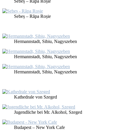
Se­beș – Ră­pa Roșie
Se­beș – Ră­pa Roșie
Her­mann­stadt, Si­biu, Na­gy­sz­eben
Her­mann­stadt, Si­biu, Na­gy­sz­eben
Her­mann­stadt, Si­biu, Na­gy­sz­eben
Ka­the­dra­le von Sze­ged
Ju­gend­li­che bei Mr. Al­ko­hol, Sze­ged
Bu­da­pest – New York Ca­fe