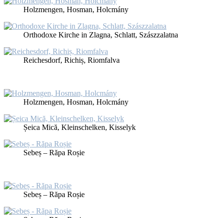
Holz­men­gen, Hos­man, Holcmá­ny
Or­tho­do­xe Kir­che in Zlag­na, Schlatt, Szá­szzalat­na
Rei­ches­dorf, Ri­chiș, Riom­fal­va
Holz­men­gen, Hos­man, Holcmá­ny
Șei­ca Mică, Klein­schel­ken, Kis­se­lyk
Se­beș – Ră­pa Roșie
Se­beș – Ră­pa Roșie