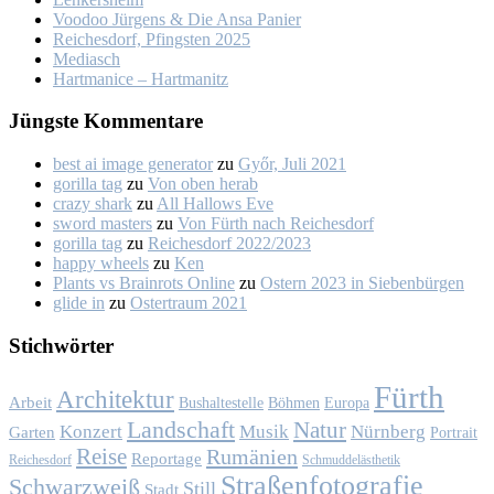
Voo­doo Jür­gens & Die An­sa Pa­nier
Rei­ches­dorf, Pfings­ten 2025
Me­dia­sch
Hart­ma­nice – Hart­ma­nitz
Jüngs­te Kom­men­ta­re
best ai image generator
zu
Győr, Ju­li 2021
gorilla tag
zu
Von oben her­ab
crazy shark
zu
All Hal­lows Eve
sword masters
zu
Von Fürth nach Rei­ches­dorf
gorilla tag
zu
Rei­ches­dorf 2022/2023
happy wheels
zu
Ken
Plants vs Brainrots Online
zu
Os­tern 2023 in Sie­ben­bür­gen
glide in
zu
Os­ter­traum 2021
Stich­wör­ter
Fürth
Architektur
Arbeit
Bushaltestelle
Böhmen
Europa
Landschaft
Natur
Konzert
Musik
Nürnberg
Garten
Portrait
Reise
Rumänien
Reportage
Reichesdorf
Schmuddelästhetik
Straßenfotografie
Schwarzweiß
Still
Stadt