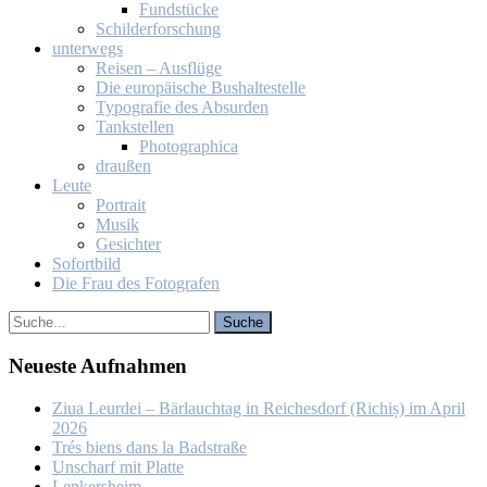
Fund­stü­cke
Schil­der­for­schung
un­ter­wegs
Rei­sen – Aus­flü­ge
Die eu­ro­päi­sche Bus­hal­te­stel­le
Ty­po­gra­fie des Ab­sur­den
Tank­stel­len
Pho­to­gra­phi­ca
drau­ßen
Leu­te
Por­trait
Mu­sik
Ge­sich­ter
So­fort­bild
Die Frau des Fo­to­gra­fen
Neu­es­te Auf­nah­men
Ziua Leur­dei – Bär­lauch­tag in Rei­ches­dorf (Ri­chiș) im April
2026
Trés biens dans la Bad­stra­ße
Un­scharf mit Plat­te
Len­kers­heim