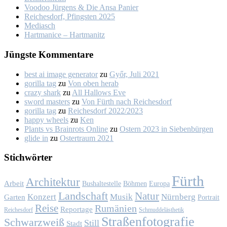
Voo­doo Jür­gens & Die An­sa Pa­nier
Rei­ches­dorf, Pfings­ten 2025
Me­dia­sch
Hart­ma­nice – Hart­ma­nitz
Jüngs­te Kom­men­ta­re
best ai image generator
zu
Győr, Ju­li 2021
gorilla tag
zu
Von oben her­ab
crazy shark
zu
All Hal­lows Eve
sword masters
zu
Von Fürth nach Rei­ches­dorf
gorilla tag
zu
Rei­ches­dorf 2022/2023
happy wheels
zu
Ken
Plants vs Brainrots Online
zu
Os­tern 2023 in Sie­ben­bür­gen
glide in
zu
Os­ter­traum 2021
Stich­wör­ter
Fürth
Architektur
Arbeit
Bushaltestelle
Böhmen
Europa
Landschaft
Natur
Konzert
Musik
Nürnberg
Garten
Portrait
Reise
Rumänien
Reportage
Reichesdorf
Schmuddelästhetik
Straßenfotografie
Schwarzweiß
Still
Stadt