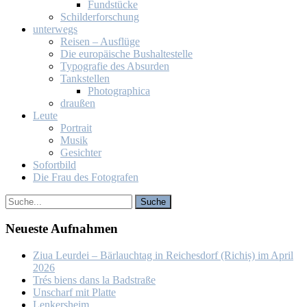
Fund­stü­cke
Schil­der­for­schung
un­ter­wegs
Rei­sen – Aus­flü­ge
Die eu­ro­päi­sche Bus­hal­te­stel­le
Ty­po­gra­fie des Ab­sur­den
Tank­stel­len
Pho­to­gra­phi­ca
drau­ßen
Leu­te
Por­trait
Mu­sik
Ge­sich­ter
So­fort­bild
Die Frau des Fo­to­gra­fen
Neu­es­te Auf­nah­men
Ziua Leur­dei – Bär­lauch­tag in Rei­ches­dorf (Ri­chiș) im April
2026
Trés biens dans la Bad­stra­ße
Un­scharf mit Plat­te
Len­kers­heim