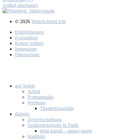
Artikel anschauen
© 2026
WahrScheinLicht
Emp­feh­lun­gen
Fo­to­auf­trag
Ro­bert Söll­ner
Im­pres­sum
Da­ten­schutz
auf Ar­beit
Ar­beit
Por­trait­stu­dio
Wer­bung
Thea­ter­fo­to­gra­fie
da­heim
Zeit­ver­schie­bung
Stra­ßen­fo­to­gra­fie in Fürth
grün ka­putt – na­tu­re mor­te
Stadt­bild