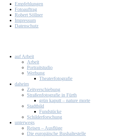
Emp­feh­lun­gen
Fo­to­auf­trag
Ro­bert Söll­ner
Im­pres­sum
Da­ten­schutz
auf Ar­beit
Ar­beit
Por­trait­stu­dio
Wer­bung
Thea­ter­fo­to­gra­fie
da­heim
Zeit­ver­schie­bung
Stra­ßen­fo­to­gra­fie in Fürth
grün ka­putt – na­tu­re mor­te
Stadt­bild
Fund­stü­cke
Schil­der­for­schung
un­ter­wegs
Rei­sen – Aus­flü­ge
Die eu­ro­päi­sche Bus­hal­te­stel­le