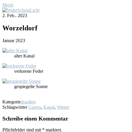
Menü
2. Feb.. 2023
Worzel­dorf
Ja­nu­ar 2023
al­ter Ka­nal
ver­lo­re­ne Fe­der
ge­spie­gel­te Son­ne
Kategorie
draußen
Schlagwörter
Garten
,
Kanal
,
Winter
Schreibe einen Kommentar
Pflichtfelder sind mit
*
markiert.