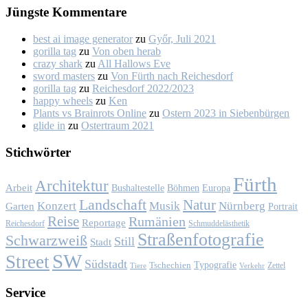
Jüngs­te Kom­men­ta­re
best ai image generator
zu
Győr, Ju­li 2021
gorilla tag
zu
Von oben her­ab
crazy shark
zu
All Hal­lows Eve
sword masters
zu
Von Fürth nach Rei­ches­dorf
gorilla tag
zu
Rei­ches­dorf 2022/2023
happy wheels
zu
Ken
Plants vs Brainrots Online
zu
Os­tern 2023 in Sie­ben­bür­gen
glide in
zu
Os­ter­traum 2021
Stich­wör­ter
Fürth
Architektur
Arbeit
Bushaltestelle
Böhmen
Europa
Landschaft
Natur
Konzert
Musik
Nürnberg
Garten
Portrait
Reise
Rumänien
Reportage
Reichesdorf
Schmuddelästhetik
Straßenfotografie
Schwarzweiß
Still
Stadt
SW
Street
Südstadt
Typografie
Tschechien
Zettel
Verkehr
Tiere
Ser­vice