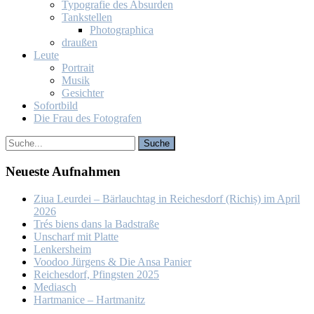
Ty­po­gra­fie des Ab­sur­den
Tank­stel­len
Pho­to­gra­phi­ca
drau­ßen
Leu­te
Por­trait
Mu­sik
Ge­sich­ter
So­fort­bild
Die Frau des Fo­to­gra­fen
Neu­es­te Auf­nah­men
Ziua Leur­dei – Bär­lauch­tag in Rei­ches­dorf (Ri­chiș) im April
2026
Trés biens dans la Bad­stra­ße
Un­scharf mit Plat­te
Len­kers­heim
Voo­doo Jür­gens & Die An­sa Pa­nier
Rei­ches­dorf, Pfings­ten 2025
Me­dia­sch
Hart­ma­nice – Hart­ma­nitz