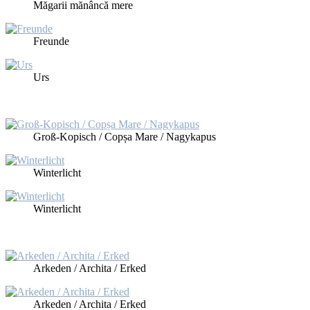
Mă­ga­rii mănân­că me­re
Freun­de
Urs
Groß-Ko­pisch / Copșa Ma­re / Na­gy­ka­pus
Win­ter­licht
Win­ter­licht
Ark­eden / Ar­chi­ta / Erk­ed
Ark­eden / Ar­chi­ta / Erk­ed