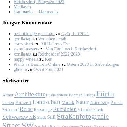
Rei­ches­dorf, Pfings­ten 2025
Me­dia­sch
Hart­ma­nice – Hart­ma­nitz
Jüngs­te Kom­men­ta­re
best ai image generator
zu
Győr, Ju­li 2021
gorilla tag
zu
Von oben her­ab
crazy shark
zu
All Hal­lows Eve
sword masters
zu
Von Fürth nach Rei­ches­dorf
gorilla tag
zu
Rei­ches­dorf 2022/2023
happy wheels
zu
Ken
Plants vs Brainrots Online
zu
Os­tern 2023 in Sie­ben­bür­gen
glide in
zu
Os­ter­traum 2021
Stich­wör­ter
Fürth
Architektur
Arbeit
Bushaltestelle
Böhmen
Europa
Landschaft
Natur
Konzert
Musik
Nürnberg
Garten
Portrait
Reise
Rumänien
Reportage
Reichesdorf
Schmuddelästhetik
Straßenfotografie
Schwarzweiß
Still
Stadt
SW
Street
Südstadt
Typografie
Tschechien
Zettel
Verkehr