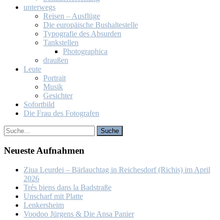
un­ter­wegs
Rei­sen – Aus­flü­ge
Die eu­ro­päi­sche Bus­hal­te­stel­le
Ty­po­gra­fie des Ab­sur­den
Tank­stel­len
Pho­to­gra­phi­ca
drau­ßen
Leu­te
Por­trait
Mu­sik
Ge­sich­ter
So­fort­bild
Die Frau des Fo­to­gra­fen
Neu­es­te Auf­nah­men
Ziua Leur­dei – Bär­lauch­tag in Rei­ches­dorf (Ri­chiș) im April
2026
Trés biens dans la Bad­stra­ße
Un­scharf mit Plat­te
Len­kers­heim
Voo­doo Jür­gens & Die An­sa Pa­nier