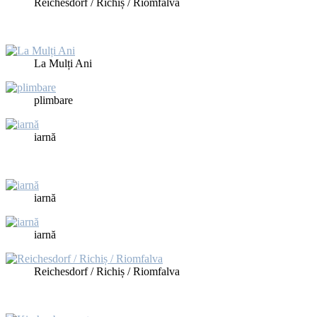
Rei­ches­dorf / Ri­chiș / Riom­fal­va
La Mulți Ani
plim­ba­re
iarnă
iarnă
iarnă
Rei­ches­dorf / Ri­chiș / Riom­fal­va