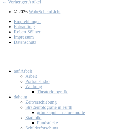
← Vorheriger Artikel
© 2026
WahrScheinLicht
Emp­feh­lun­gen
Fo­to­auf­trag
Ro­bert Söll­ner
Im­pres­sum
Da­ten­schutz
auf Ar­beit
Ar­beit
Por­trait­stu­dio
Wer­bung
Thea­ter­fo­to­gra­fie
da­heim
Zeit­ver­schie­bung
Stra­ßen­fo­to­gra­fie in Fürth
grün ka­putt – na­tu­re mor­te
Stadt­bild
Fund­stü­cke
Schil­der­for­schung