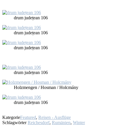
drum ju­dețe­an 106
drum ju­dețe­an 106
drum ju­dețe­an 106
drum ju­dețe­an 106
Holz­men­gen / Hos­man / Holcmá­ny
drum ju­dețe­an 106
Kategorie
Featured
,
Reisen - Ausflüge
Schlagwörter
Reichesdorf
,
Rumänien
,
Winter