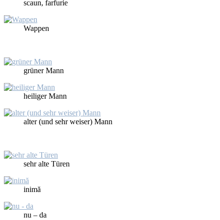
scaun, far­fu­rie
Wap­pen
grü­ner Mann
hei­li­ger Mann
al­ter (und sehr wei­ser) Mann
sehr al­te Tü­ren
in­imă
nu – da