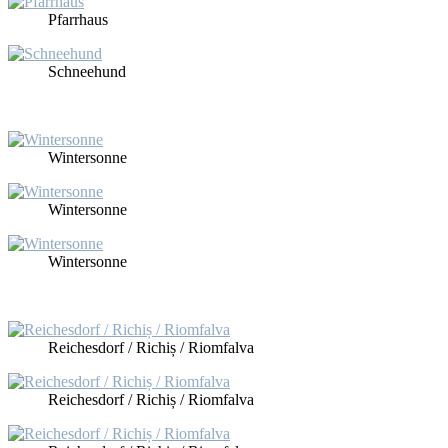
Pfarr­haus
Schnee­hund
Win­ter­son­ne
Win­ter­son­ne
Win­ter­son­ne
Rei­ches­dorf / Ri­chiș / Riom­fal­va
Rei­ches­dorf / Ri­chiș / Riom­fal­va