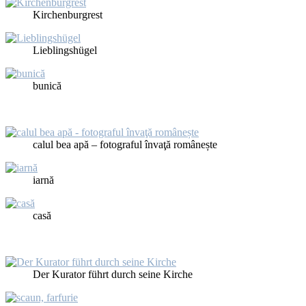
Kir­chen­burg­rest
Lieb­lings­hü­gel
bu­nică
ca­lul bea apă – fo­to­graful în­vaţă româ­neș­te
iarnă
casă
Der Ku­ra­tor führt durch sei­ne Kir­che