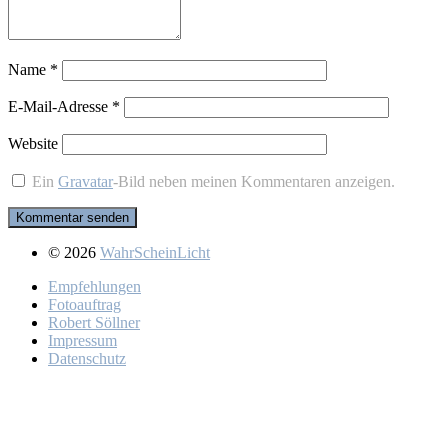
Name
*
E-Mail-Adresse
*
Website
Ein
Gravatar
-Bild neben meinen Kommentaren anzeigen.
© 2026
WahrScheinLicht
Emp­feh­lun­gen
Fo­to­auf­trag
Ro­bert Söll­ner
Im­pres­sum
Da­ten­schutz