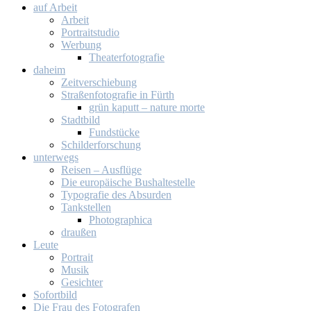
auf Ar­beit
Ar­beit
Por­trait­stu­dio
Wer­bung
Thea­ter­fo­to­gra­fie
da­heim
Zeit­ver­schie­bung
Stra­ßen­fo­to­gra­fie in Fürth
grün ka­putt – na­tu­re mor­te
Stadt­bild
Fund­stü­cke
Schil­der­for­schung
un­ter­wegs
Rei­sen – Aus­flü­ge
Die eu­ro­päi­sche Bus­hal­te­stel­le
Ty­po­gra­fie des Ab­sur­den
Tank­stel­len
Pho­to­gra­phi­ca
drau­ßen
Leu­te
Por­trait
Mu­sik
Ge­sich­ter
So­fort­bild
Die Frau des Fo­to­gra­fen