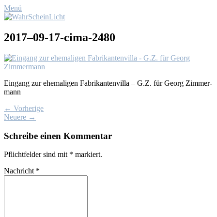
Menü
2017–09-17-cima-2480
Ein­gang zur ehe­ma­li­gen Fa­bri­kan­ten­vil­la – G.Z. für Ge­org Zim­mer­
mann
← Vorherige
Neuere →
Schreibe einen Kommentar
Pflichtfelder sind mit
*
markiert.
Nachricht
*