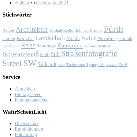
glide in
zu
Os­ter­traum 2021
Stich­wör­ter
Fürth
Architektur
Arbeit
Bushaltestelle
Böhmen
Europa
Landschaft
Natur
Konzert
Musik
Nürnberg
Garten
Portrait
Reise
Rumänien
Reportage
Reichesdorf
Schmuddelästhetik
Straßenfotografie
Schwarzweiß
Still
Stadt
SW
Street
Südstadt
Typografie
Tschechien
Zettel
Verkehr
Tiere
Ser­vice
Anmelden
Eintrags-Feed
Kommentar-Feed
Wahr­Schein­Licht
Da­ten­schutz
Emp­feh­lun­gen
Fo­to­auf­trag