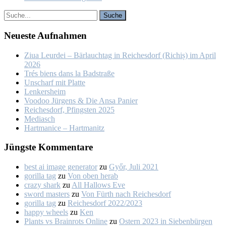
Neu­es­te Auf­nah­men
Ziua Leur­dei – Bär­lauch­tag in Rei­ches­dorf (Ri­chiș) im April
2026
Trés biens dans la Bad­stra­ße
Un­scharf mit Plat­te
Len­kers­heim
Voo­doo Jür­gens & Die An­sa Pa­nier
Rei­ches­dorf, Pfings­ten 2025
Me­dia­sch
Hart­ma­nice – Hart­ma­nitz
Jüngs­te Kom­men­ta­re
best ai image generator
zu
Győr, Ju­li 2021
gorilla tag
zu
Von oben her­ab
crazy shark
zu
All Hal­lows Eve
sword masters
zu
Von Fürth nach Rei­ches­dorf
gorilla tag
zu
Rei­ches­dorf 2022/2023
happy wheels
zu
Ken
Plants vs Brainrots Online
zu
Os­tern 2023 in Sie­ben­bür­gen