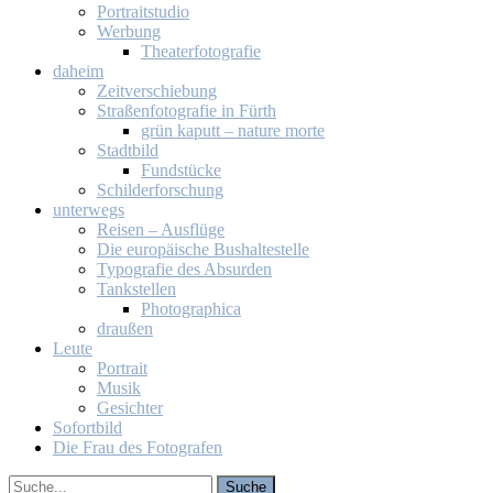
Por­trait­stu­dio
Wer­bung
Thea­ter­fo­to­gra­fie
da­heim
Zeit­ver­schie­bung
Stra­ßen­fo­to­gra­fie in Fürth
grün ka­putt – na­tu­re mor­te
Stadt­bild
Fund­stü­cke
Schil­der­for­schung
un­ter­wegs
Rei­sen – Aus­flü­ge
Die eu­ro­päi­sche Bus­hal­te­stel­le
Ty­po­gra­fie des Ab­sur­den
Tank­stel­len
Pho­to­gra­phi­ca
drau­ßen
Leu­te
Por­trait
Mu­sik
Ge­sich­ter
So­fort­bild
Die Frau des Fo­to­gra­fen