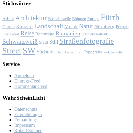
Stich­wör­ter
Fürth
Architektur
Arbeit
Bushaltestelle
Böhmen
Europa
Landschaft
Natur
Konzert
Musik
Nürnberg
Garten
Portrait
Reise
Rumänien
Reportage
Reichesdorf
Schmuddelästhetik
Straßenfotografie
Schwarzweiß
Still
Stadt
SW
Street
Südstadt
Typografie
Tschechien
Zettel
Verkehr
Tiere
Ser­vice
Anmelden
Eintrags-Feed
Kommentar-Feed
Wahr­Schein­Licht
Da­ten­schutz
Emp­feh­lun­gen
Fo­to­auf­trag
Im­pres­sum
Ro­bert Söll­ner