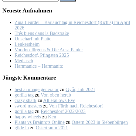
Neu­es­te Auf­nah­men
Ziua Leur­dei – Bär­lauch­tag in Rei­ches­dorf (Ri­chiș) im April
2026
Trés biens dans la Bad­stra­ße
Un­scharf mit Plat­te
Len­kers­heim
Voo­doo Jür­gens & Die An­sa Pa­nier
Rei­ches­dorf, Pfings­ten 2025
Me­dia­sch
Hart­ma­nice – Hart­ma­nitz
Jüngs­te Kom­men­ta­re
best ai image generator
zu
Győr, Ju­li 2021
gorilla tag
zu
Von oben her­ab
crazy shark
zu
All Hal­lows Eve
sword masters
zu
Von Fürth nach Rei­ches­dorf
gorilla tag
zu
Rei­ches­dorf 2022/2023
happy wheels
zu
Ken
Plants vs Brainrots Online
zu
Os­tern 2023 in Sie­ben­bür­gen
glide in
zu
Os­ter­traum 2021