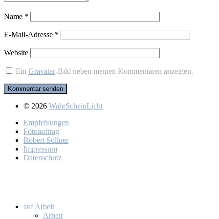
Name
*
E-Mail-Adresse
*
Website
Ein
Gravatar
-Bild neben meinen Kommentaren anzeigen.
© 2026
WahrScheinLicht
Emp­feh­lun­gen
Fo­to­auf­trag
Ro­bert Söll­ner
Im­pres­sum
Da­ten­schutz
auf Ar­beit
Ar­beit