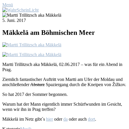
Menü
5. Juni. 2017
Mäk­kelä am Böh­mi­schen Meer
Mart­ti Tril­litzsch aka Mäk­kelä, 02.06.2017 – was für ein Abend in
Prag.
Ziem­lich fan­tas­ti­scher Auf­tritt von Mart­ti am Ufer der Mol­dau und
an­schlie­ßen­der
Ab­sturz
Spa­zier­gang durch die Knei­pen von Žiž­kov.
So hat 2017 der Som­mer be­gon­nen.
War­um hat der Mann ei­gent­lich im­mer Schürf­wun­den im Ge­sicht,
wenn wir ihn in Prag tref­fen?
Mäk­kelä im Netz gibt´s
hier
oder
da
oder auch
dort
.
Kategorie
Musik