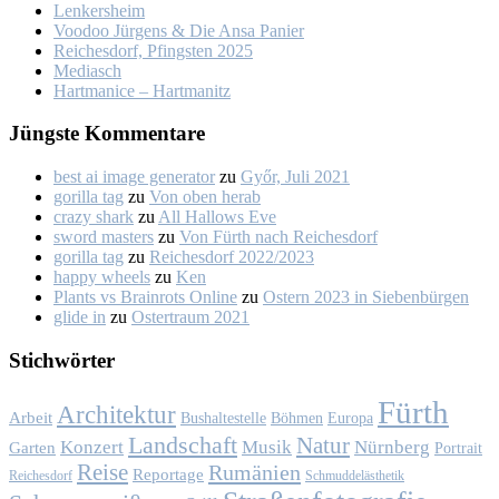
Len­kers­heim
Voo­doo Jür­gens & Die An­sa Pa­nier
Rei­ches­dorf, Pfings­ten 2025
Me­dia­sch
Hart­ma­nice – Hart­ma­nitz
Jüngs­te Kom­men­ta­re
best ai image generator
zu
Győr, Ju­li 2021
gorilla tag
zu
Von oben her­ab
crazy shark
zu
All Hal­lows Eve
sword masters
zu
Von Fürth nach Rei­ches­dorf
gorilla tag
zu
Rei­ches­dorf 2022/2023
happy wheels
zu
Ken
Plants vs Brainrots Online
zu
Os­tern 2023 in Sie­ben­bür­gen
glide in
zu
Os­ter­traum 2021
Stich­wör­ter
Fürth
Architektur
Arbeit
Bushaltestelle
Böhmen
Europa
Landschaft
Natur
Konzert
Musik
Nürnberg
Garten
Portrait
Reise
Rumänien
Reportage
Reichesdorf
Schmuddelästhetik