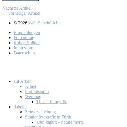
Nächster Artikel →
← Vorheriger Artikel
© 2026
WahrScheinLicht
Emp­feh­lun­gen
Fo­to­auf­trag
Ro­bert Söll­ner
Im­pres­sum
Da­ten­schutz
auf Ar­beit
Ar­beit
Por­trait­stu­dio
Wer­bung
Thea­ter­fo­to­gra­fie
da­heim
Zeit­ver­schie­bung
Stra­ßen­fo­to­gra­fie in Fürth
grün ka­putt – na­tu­re mor­te