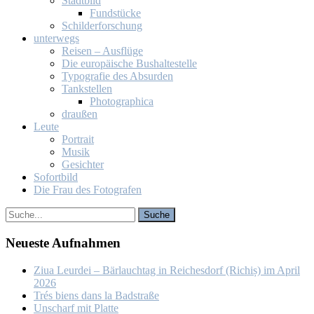
Stadt­bild
Fund­stü­cke
Schil­der­for­schung
un­ter­wegs
Rei­sen – Aus­flü­ge
Die eu­ro­päi­sche Bus­hal­te­stel­le
Ty­po­gra­fie des Ab­sur­den
Tank­stel­len
Pho­to­gra­phi­ca
drau­ßen
Leu­te
Por­trait
Mu­sik
Ge­sich­ter
So­fort­bild
Die Frau des Fo­to­gra­fen
Neu­es­te Auf­nah­men
Ziua Leur­dei – Bär­lauch­tag in Rei­ches­dorf (Ri­chiș) im April
2026
Trés biens dans la Bad­stra­ße
Un­scharf mit Plat­te