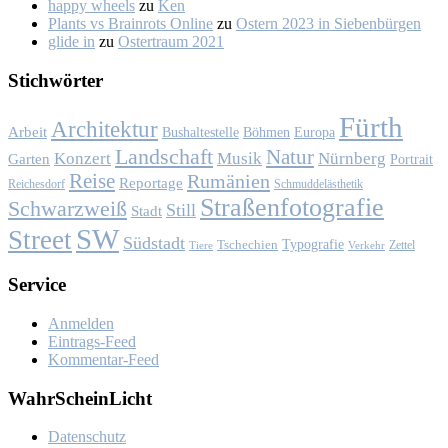
happy wheels
zu
Ken
Plants vs Brainrots Online
zu
Os­tern 2023 in Sie­ben­bür­gen
glide in
zu
Os­ter­traum 2021
Stich­wör­ter
Fürth
Architektur
Arbeit
Bushaltestelle
Böhmen
Europa
Landschaft
Natur
Konzert
Musik
Nürnberg
Garten
Portrait
Reise
Rumänien
Reportage
Reichesdorf
Schmuddelästhetik
Straßenfotografie
Schwarzweiß
Still
Stadt
SW
Street
Südstadt
Typografie
Tschechien
Zettel
Verkehr
Tiere
Ser­vice
Anmelden
Eintrags-Feed
Kommentar-Feed
Wahr­Schein­Licht
Da­ten­schutz