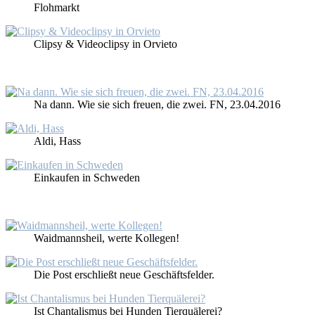
Floh­markt
Clipsy & Vi­deo­clipsy in Or­vie­to
Na dann. Wie sie sich freu­en, die zwei. FN, 23.04.2016
Al­di, Hass
Ein­kau­fen in Schwe­den
Waid­manns­heil, wer­te Kol­le­gen!
Die Post er­schließt neue Ge­schäfts­fel­der.
Ist Chan­ta­lis­mus bei Hun­den Tier­quä­le­rei?