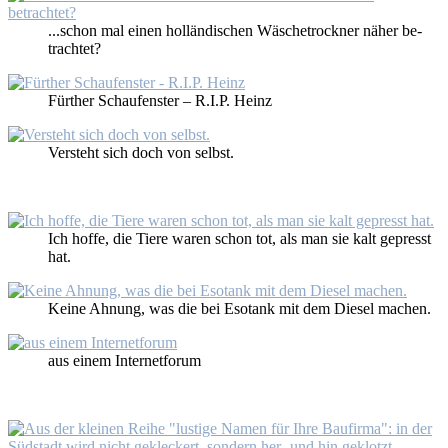
...schon mal ei­nen hol­län­di­schen Wä­sche­trock­ner nä­her be­
trach­tet?
Für­ther Schau­fens­ter – R.I.P. Heinz
Ver­steht sich doch von selbst.
Ich hof­fe, die Tie­re wa­ren schon tot, als man sie kalt ge­presst
hat.
Kei­ne Ah­nung, was die bei Eso­tank mit dem Die­sel ma­chen.
aus ei­nem In­ter­net­fo­rum