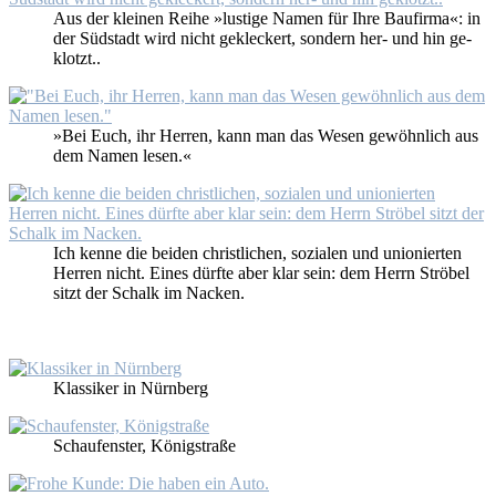
Aus der klei­nen Rei­he »lus­ti­ge Na­men für Ih­re Bau­fir­ma«: in
der Süd­stadt wird nicht ge­kle­ckert, son­dern her- und hin ge­
klotzt..
»Bei Euch, ihr Her­ren, kann man das We­sen ge­wöhn­lich aus
dem Na­men le­sen.«
Ich ken­ne die bei­den christ­li­chen, so­zia­len und unio­nier­ten
Her­ren nicht. Ei­nes dürf­te aber klar sein: dem Herrn Strö­bel
sitzt der Schalk im Na­cken.
Klas­si­ker in Nürn­berg
Schau­fens­ter, Kö­nig­stra­ße