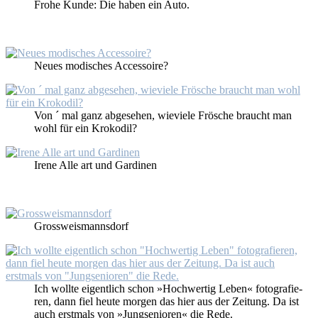
Fro­he Kun­de: Die ha­ben ein Au­to.
Neu­es mo­di­sches Ac­ces­soire?
Von ´ mal ganz ab­ge­se­hen, wie­vie­le Frö­sche braucht man
wohl für ein Kro­ko­dil?
Ire­ne Al­le art und Gar­di­nen
Gross­weis­manns­dorf
Ich woll­te ei­gent­lich schon »Hoch­wer­tig Le­ben« fo­to­gra­fie­
ren, dann fiel heu­te mor­gen das hier aus der Zei­tung. Da ist
auch erst­mals von »Jung­se­nio­ren« die Re­de.