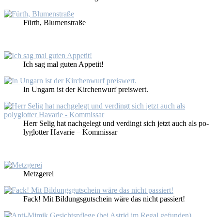
Fürth, Blu­men­stra­ße
Ich sag mal gu­ten Ap­pe­tit!
In Un­garn ist der Kir­chen­wurf preis­wert.
Herr Se­lig hat nach­ge­legt und ver­dingt sich jetzt auch als po­
ly­glot­ter Ha­va­rie – Kom­mis­sar
Metz­ge­rei
Fack! Mit Bil­dungs­gut­schein wä­re das nicht pas­siert!