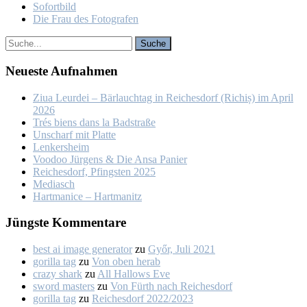
So­fort­bild
Die Frau des Fo­to­gra­fen
Neu­es­te Auf­nah­men
Ziua Leur­dei – Bär­lauch­tag in Rei­ches­dorf (Ri­chiș) im April
2026
Trés biens dans la Bad­stra­ße
Un­scharf mit Plat­te
Len­kers­heim
Voo­doo Jür­gens & Die An­sa Pa­nier
Rei­ches­dorf, Pfings­ten 2025
Me­dia­sch
Hart­ma­nice – Hart­ma­nitz
Jüngs­te Kom­men­ta­re
best ai image generator
zu
Győr, Ju­li 2021
gorilla tag
zu
Von oben her­ab
crazy shark
zu
All Hal­lows Eve
sword masters
zu
Von Fürth nach Rei­ches­dorf
gorilla tag
zu
Rei­ches­dorf 2022/2023