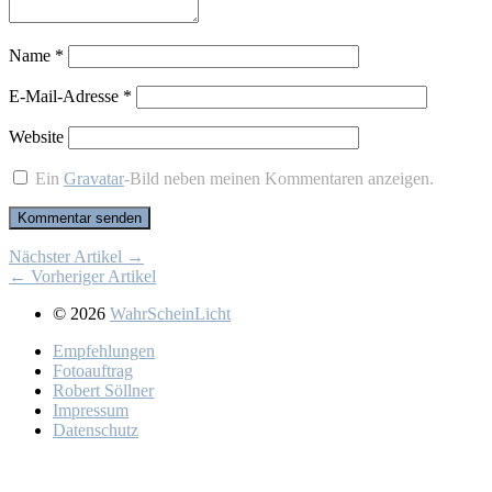
Name
*
E-Mail-Adresse
*
Website
Ein
Gravatar
-Bild neben meinen Kommentaren anzeigen.
Nächster Artikel →
← Vorheriger Artikel
© 2026
WahrScheinLicht
Emp­feh­lun­gen
Fo­to­auf­trag
Ro­bert Söll­ner
Im­pres­sum
Da­ten­schutz