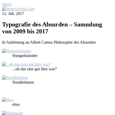
Menü
12. Juli. 2017
Ty­po­gra­fie des Ab­sur­den – Samm­lung
von 2009 bis 2017
In An­leh­nung an Al­bert Ca­mus Phi­lo­so­phie des Ab­sur­den
Hun­ger­künst­ler
...ob das ei­ne gut Idee war?
Nord­böh­men
ebay