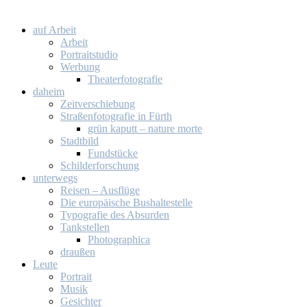
auf Ar­beit
Ar­beit
Por­trait­stu­dio
Wer­bung
Thea­ter­fo­to­gra­fie
da­heim
Zeit­ver­schie­bung
Stra­ßen­fo­to­gra­fie in Fürth
grün ka­putt – na­tu­re mor­te
Stadt­bild
Fund­stü­cke
Schil­der­for­schung
un­ter­wegs
Rei­sen – Aus­flü­ge
Die eu­ro­päi­sche Bus­hal­te­stel­le
Ty­po­gra­fie des Ab­sur­den
Tank­stel­len
Pho­to­gra­phi­ca
drau­ßen
Leu­te
Por­trait
Mu­sik
Ge­sich­ter