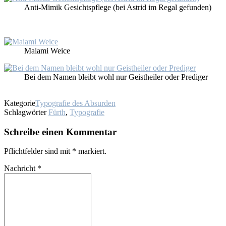
An­ti-Mi­mik Ge­sichts­pfle­ge (bei As­trid im Re­gal ge­fun­den)
Mai­ami Wei­ce
Bei dem Na­men bleibt wohl nur Geist­hei­ler oder Pre­di­ger
Kategorie
Typografie des Absurden
Schlagwörter
Fürth
,
Typografie
Schreibe einen Kommentar
Pflichtfelder sind mit
*
markiert.
Nachricht
*