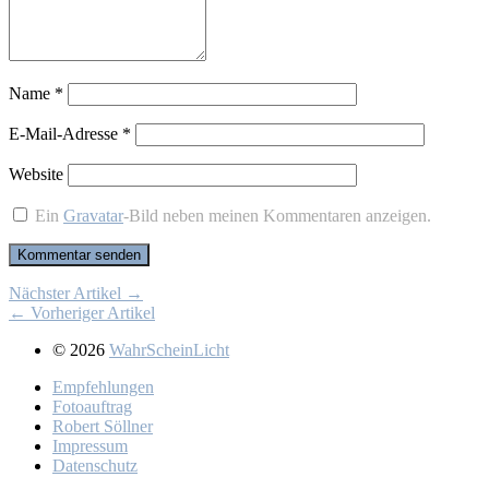
Name
*
E-Mail-Adresse
*
Website
Ein
Gravatar
-Bild neben meinen Kommentaren anzeigen.
Nächster Artikel →
← Vorheriger Artikel
© 2026
WahrScheinLicht
Emp­feh­lun­gen
Fo­to­auf­trag
Ro­bert Söll­ner
Im­pres­sum
Da­ten­schutz