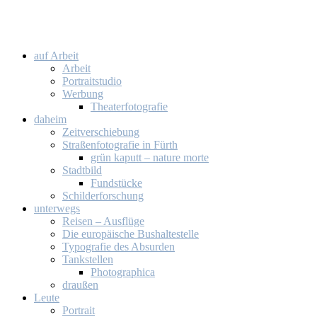
auf Ar­beit
Ar­beit
Por­trait­stu­dio
Wer­bung
Thea­ter­fo­to­gra­fie
da­heim
Zeit­ver­schie­bung
Stra­ßen­fo­to­gra­fie in Fürth
grün ka­putt – na­tu­re mor­te
Stadt­bild
Fund­stü­cke
Schil­der­for­schung
un­ter­wegs
Rei­sen – Aus­flü­ge
Die eu­ro­päi­sche Bus­hal­te­stel­le
Ty­po­gra­fie des Ab­sur­den
Tank­stel­len
Pho­to­gra­phi­ca
drau­ßen
Leu­te
Por­trait