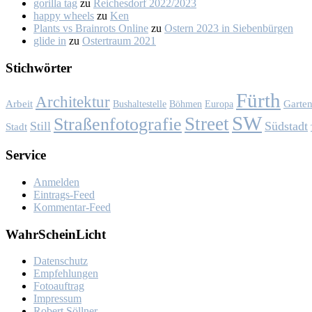
gorilla tag
zu
Rei­ches­dorf 2022/2023
happy wheels
zu
Ken
Plants vs Brainrots Online
zu
Os­tern 2023 in Sie­ben­bür­gen
glide in
zu
Os­ter­traum 2021
Stich­wör­ter
Fürth
Architektur
Garte
Arbeit
Bushaltestelle
Böhmen
Europa
SW
Street
Straßenfotografie
Still
Südstadt
Stadt
Ser­vice
Anmelden
Eintrags-Feed
Kommentar-Feed
Wahr­Schein­Licht
Da­ten­schutz
Emp­feh­lun­gen
Fo­to­auf­trag
Im­pres­sum
Ro­bert Söll­ner