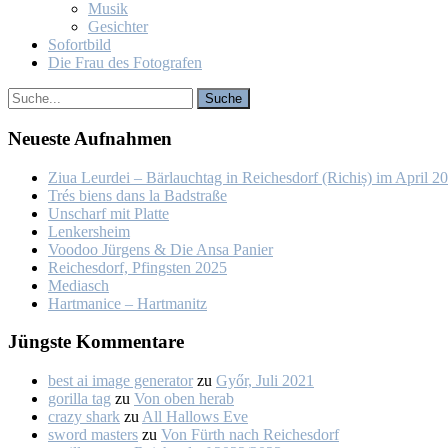
Mu­sik
Ge­sich­ter
So­fort­bild
Die Frau des Fo­to­gra­fen
Neu­es­te Auf­nah­men
Ziua Leur­dei – Bär­lauch­tag in Rei­ches­dorf (Ri­chiș) im April 2
Trés biens dans la Bad­stra­ße
Un­scharf mit Plat­te
Len­kers­heim
Voo­doo Jür­gens & Die An­sa Pa­nier
Rei­ches­dorf, Pfings­ten 2025
Me­dia­sch
Hart­ma­nice – Hart­ma­nitz
Jüngs­te Kom­men­ta­re
best ai image generator
zu
Győr, Ju­li 2021
gorilla tag
zu
Von oben her­ab
crazy shark
zu
All Hal­lows Eve
sword masters
zu
Von Fürth nach Rei­ches­dorf