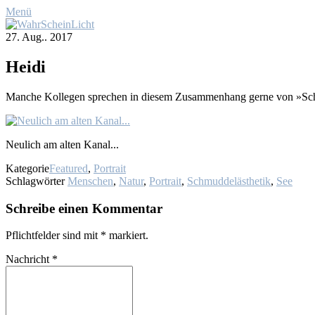
Menü
27. Aug.. 2017
Hei­di
Man­che Kol­le­gen spre­chen in die­sem Zu­sam­men­hang ger­ne von »Sc
Neu­lich am al­ten Ka­nal...
Kategorie
Featured
,
Portrait
Schlagwörter
Menschen
,
Natur
,
Portrait
,
Schmuddelästhetik
,
See
Schreibe einen Kommentar
Pflichtfelder sind mit
*
markiert.
Nachricht
*