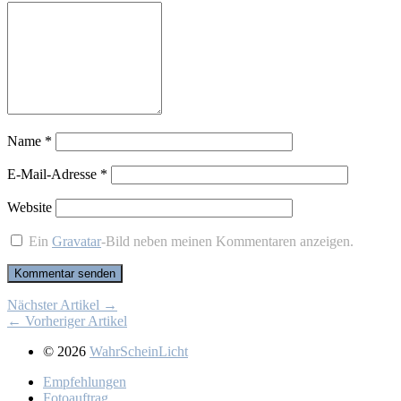
Name
*
E-Mail-Adresse
*
Website
Ein
Gravatar
-Bild neben meinen Kommentaren anzeigen.
Nächster Artikel →
← Vorheriger Artikel
© 2026
WahrScheinLicht
Emp­feh­lun­gen
Fo­to­auf­trag