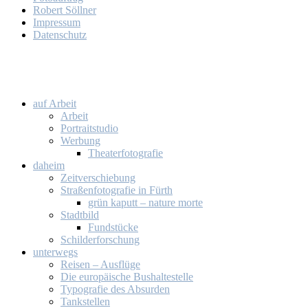
Ro­bert Söll­ner
Im­pres­sum
Da­ten­schutz
auf Ar­beit
Ar­beit
Por­trait­stu­dio
Wer­bung
Thea­ter­fo­to­gra­fie
da­heim
Zeit­ver­schie­bung
Stra­ßen­fo­to­gra­fie in Fürth
grün ka­putt – na­tu­re mor­te
Stadt­bild
Fund­stü­cke
Schil­der­for­schung
un­ter­wegs
Rei­sen – Aus­flü­ge
Die eu­ro­päi­sche Bus­hal­te­stel­le
Ty­po­gra­fie des Ab­sur­den
Tank­stel­len