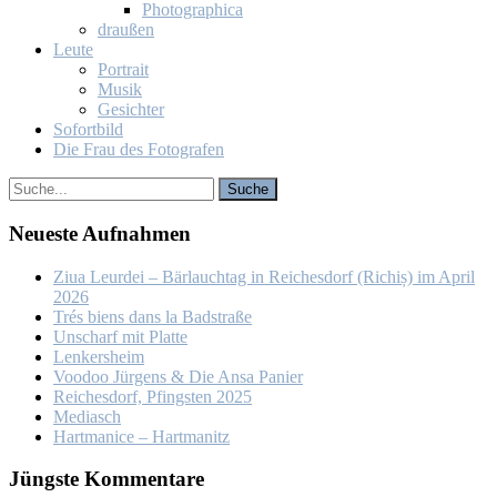
Pho­to­gra­phi­ca
drau­ßen
Leu­te
Por­trait
Mu­sik
Ge­sich­ter
So­fort­bild
Die Frau des Fo­to­gra­fen
Neu­es­te Auf­nah­men
Ziua Leur­dei – Bär­lauch­tag in Rei­ches­dorf (Ri­chiș) im April
2026
Trés biens dans la Bad­stra­ße
Un­scharf mit Plat­te
Len­kers­heim
Voo­doo Jür­gens & Die An­sa Pa­nier
Rei­ches­dorf, Pfings­ten 2025
Me­dia­sch
Hart­ma­nice – Hart­ma­nitz
Jüngs­te Kom­men­ta­re