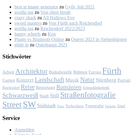
best ai image generator
zu
Győr, Ju­li 2021
gorilla tag
zu
Von oben her­ab
crazy shark
zu
All Hal­lows Eve
sword masters
zu
Von Fürth nach Rei­ches­dorf
gorilla tag
zu
Rei­ches­dorf 2022/2023
happy wheels
zu
Ken
Plants vs Brainrots Online
zu
Os­tern 2023 in Sie­ben­bür­gen
glide in
zu
Os­ter­traum 2021
Stich­wör­ter
Fürth
Architektur
Arbeit
Bushaltestelle
Böhmen
Europa
Landschaft
Natur
Konzert
Musik
Nürnberg
Garten
Portrait
Reise
Rumänien
Reportage
Reichesdorf
Schmuddelästhetik
Straßenfotografie
Schwarzweiß
Still
Stadt
SW
Street
Südstadt
Typografie
Tschechien
Zettel
Verkehr
Tiere
Ser­vice
Anmelden