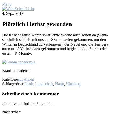
Menü
4. Sep.. 2017
Plötz­lich Herbst ge­wor­den
Die Ka­na­da­gän­se wa­ren zwar letz­te Wo­che auch schon da (wahr­
schein­lich sind sie mit uns aus Skan­di­na­vi­en ge­kom­men, um den
Win­ter in Deutsch­land zu ver­brin­gen), der Ne­bel und die Tem­pe­ra­
tu­ren um 8°C sind da­zu ge­kom­men und be­glei­ten den Start in den
ers­ten »R‑Monat«.
Bran­ta ca­na­den­sis
Kategorie
auf Arbeit
Schlagwörter
Fürth
,
Landschaft
,
Natur
,
Nürnberg
Schreibe einen Kommentar
Pflichtfelder sind mit
*
markiert.
Nachricht
*