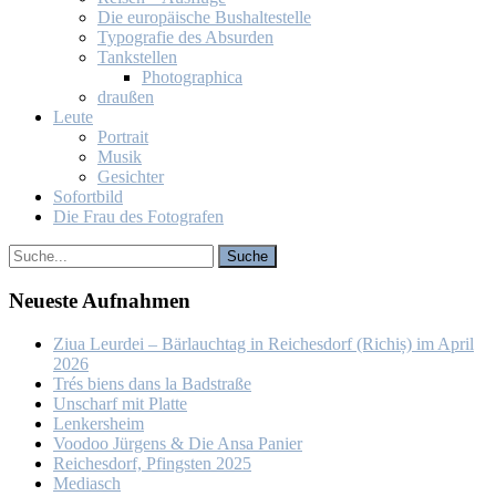
Die eu­ro­päi­sche Bus­hal­te­stel­le
Ty­po­gra­fie des Ab­sur­den
Tank­stel­len
Pho­to­gra­phi­ca
drau­ßen
Leu­te
Por­trait
Mu­sik
Ge­sich­ter
So­fort­bild
Die Frau des Fo­to­gra­fen
Neu­es­te Auf­nah­men
Ziua Leur­dei – Bär­lauch­tag in Rei­ches­dorf (Ri­chiș) im April
2026
Trés biens dans la Bad­stra­ße
Un­scharf mit Plat­te
Len­kers­heim
Voo­doo Jür­gens & Die An­sa Pa­nier
Rei­ches­dorf, Pfings­ten 2025
Me­dia­sch