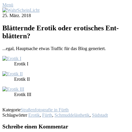
Menü
25. März. 2018
Blät­tern­de Ero­tik oder ero­ti­sches Ent­
blät­tern?
...egal, Haupt­sa­che et­was Traf­fic für das Blog ge­ne­riert.
Ero­tik I
Ero­tik II
Ero­tik III
Kategorie
Straßenfotografie in Fürth
Schlagwörter
Erotik
,
Fürth
,
Schmuddelästhetik
,
Südstadt
Schreibe einen Kommentar