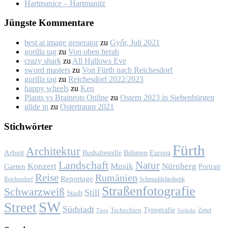
Hart­ma­nice – Hart­ma­nitz
Jüngs­te Kom­men­ta­re
best ai image generator
zu
Győr, Ju­li 2021
gorilla tag
zu
Von oben her­ab
crazy shark
zu
All Hal­lows Eve
sword masters
zu
Von Fürth nach Rei­ches­dorf
gorilla tag
zu
Rei­ches­dorf 2022/2023
happy wheels
zu
Ken
Plants vs Brainrots Online
zu
Os­tern 2023 in Sie­ben­bür­gen
glide in
zu
Os­ter­traum 2021
Stich­wör­ter
Fürth
Architektur
Arbeit
Bushaltestelle
Böhmen
Europa
Landschaft
Natur
Konzert
Musik
Nürnberg
Garten
Portrait
Reise
Rumänien
Reportage
Reichesdorf
Schmuddelästhetik
Straßenfotografie
Schwarzweiß
Still
Stadt
SW
Street
Südstadt
Typografie
Tschechien
Zettel
Verkehr
Tiere