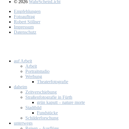
© 2026
WahrScheinLicht
Emp­feh­lun­gen
Fo­to­auf­trag
Ro­bert Söll­ner
Im­pres­sum
Da­ten­schutz
auf Ar­beit
Ar­beit
Por­trait­stu­dio
Wer­bung
Thea­ter­fo­to­gra­fie
da­heim
Zeit­ver­schie­bung
Stra­ßen­fo­to­gra­fie in Fürth
grün ka­putt – na­tu­re mor­te
Stadt­bild
Fund­stü­cke
Schil­der­for­schung
un­ter­wegs
Rei­sen – Aus­flü­ge