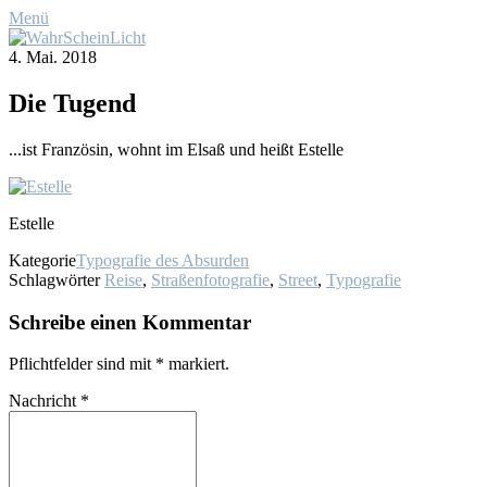
Menü
4. Mai. 2018
Die Tu­gend
...ist Fran­zö­sin, wohnt im El­saß und heißt Es­tel­le
Es­tel­le
Kategorie
Typografie des Absurden
Schlagwörter
Reise
,
Straßenfotografie
,
Street
,
Typografie
Schreibe einen Kommentar
Pflichtfelder sind mit
*
markiert.
Nachricht
*