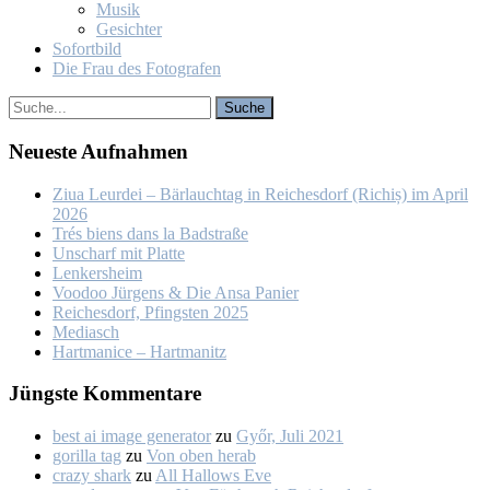
Mu­sik
Ge­sich­ter
So­fort­bild
Die Frau des Fo­to­gra­fen
Neu­es­te Auf­nah­men
Ziua Leur­dei – Bär­lauch­tag in Rei­ches­dorf (Ri­chiș) im April
2026
Trés biens dans la Bad­stra­ße
Un­scharf mit Plat­te
Len­kers­heim
Voo­doo Jür­gens & Die An­sa Pa­nier
Rei­ches­dorf, Pfings­ten 2025
Me­dia­sch
Hart­ma­nice – Hart­ma­nitz
Jüngs­te Kom­men­ta­re
best ai image generator
zu
Győr, Ju­li 2021
gorilla tag
zu
Von oben her­ab
crazy shark
zu
All Hal­lows Eve