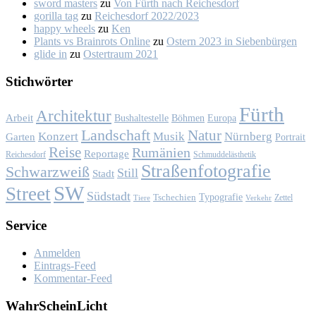
sword masters
zu
Von Fürth nach Rei­ches­dorf
gorilla tag
zu
Rei­ches­dorf 2022/2023
happy wheels
zu
Ken
Plants vs Brainrots Online
zu
Os­tern 2023 in Sie­ben­bür­gen
glide in
zu
Os­ter­traum 2021
Stich­wör­ter
Fürth
Architektur
Arbeit
Bushaltestelle
Böhmen
Europa
Landschaft
Natur
Konzert
Musik
Nürnberg
Garten
Portrait
Reise
Rumänien
Reportage
Reichesdorf
Schmuddelästhetik
Straßenfotografie
Schwarzweiß
Still
Stadt
SW
Street
Südstadt
Typografie
Tschechien
Zettel
Verkehr
Tiere
Ser­vice
Anmelden
Eintrags-Feed
Kommentar-Feed
Wahr­Schein­Licht