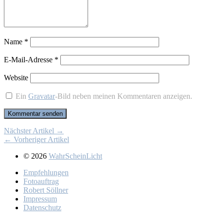
Name
*
E-Mail-Adresse
*
Website
Ein
Gravatar
-Bild neben meinen Kommentaren anzeigen.
Nächster Artikel →
← Vorheriger Artikel
© 2026
WahrScheinLicht
Emp­feh­lun­gen
Fo­to­auf­trag
Ro­bert Söll­ner
Im­pres­sum
Da­ten­schutz