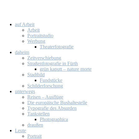
auf Ar­beit
Ar­beit
Por­trait­stu­dio
Wer­bung
Thea­ter­fo­to­gra­fie
da­heim
Zeit­ver­schie­bung
Stra­ßen­fo­to­gra­fie in Fürth
grün ka­putt – na­tu­re mor­te
Stadt­bild
Fund­stü­cke
Schil­der­for­schung
un­ter­wegs
Rei­sen – Aus­flü­ge
Die eu­ro­päi­sche Bus­hal­te­stel­le
Ty­po­gra­fie des Ab­sur­den
Tank­stel­len
Pho­to­gra­phi­ca
drau­ßen
Leu­te
Por­trait