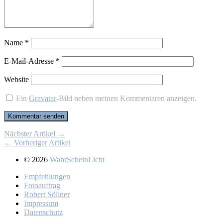
Name
*
E-Mail-Adresse
*
Website
Ein
Gravatar
-Bild neben meinen Kommentaren anzeigen.
Nächster Artikel →
← Vorheriger Artikel
© 2026
WahrScheinLicht
Emp­feh­lun­gen
Fo­to­auf­trag
Ro­bert Söll­ner
Im­pres­sum
Da­ten­schutz