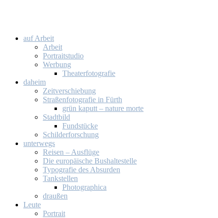
auf Ar­beit
Ar­beit
Por­trait­stu­dio
Wer­bung
Thea­ter­fo­to­gra­fie
da­heim
Zeit­ver­schie­bung
Stra­ßen­fo­to­gra­fie in Fürth
grün ka­putt – na­tu­re mor­te
Stadt­bild
Fund­stü­cke
Schil­der­for­schung
un­ter­wegs
Rei­sen – Aus­flü­ge
Die eu­ro­päi­sche Bus­hal­te­stel­le
Ty­po­gra­fie des Ab­sur­den
Tank­stel­len
Pho­to­gra­phi­ca
drau­ßen
Leu­te
Por­trait