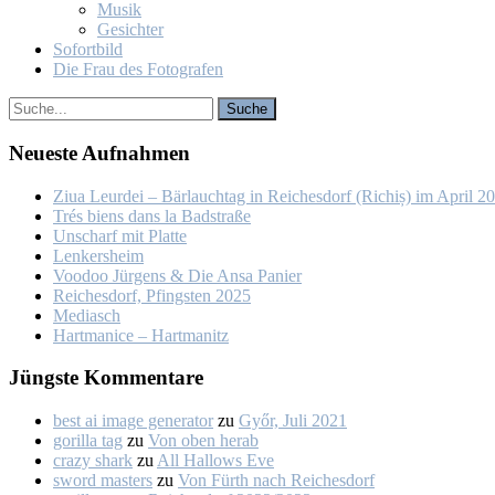
Mu­sik
Ge­sich­ter
So­fort­bild
Die Frau des Fo­to­gra­fen
Neu­es­te Auf­nah­men
Ziua Leur­dei – Bär­lauch­tag in Rei­ches­dorf (Ri­chiș) im April 2
Trés biens dans la Bad­stra­ße
Un­scharf mit Plat­te
Len­kers­heim
Voo­doo Jür­gens & Die An­sa Pa­nier
Rei­ches­dorf, Pfings­ten 2025
Me­dia­sch
Hart­ma­nice – Hart­ma­nitz
Jüngs­te Kom­men­ta­re
best ai image generator
zu
Győr, Ju­li 2021
gorilla tag
zu
Von oben her­ab
crazy shark
zu
All Hal­lows Eve
sword masters
zu
Von Fürth nach Rei­ches­dorf