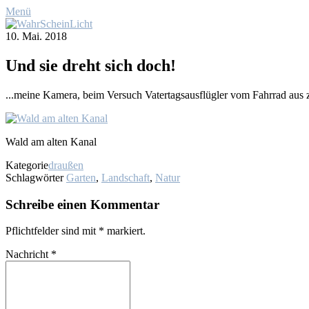
Menü
10. Mai. 2018
Und sie dreht sich doch!
...mei­ne Ka­me­ra, beim Ver­such Va­ter­tags­aus­flüg­ler vom Fahr­rad aus zu 
Wald am al­ten Ka­nal
Kategorie
draußen
Schlagwörter
Garten
,
Landschaft
,
Natur
Schreibe einen Kommentar
Pflichtfelder sind mit
*
markiert.
Nachricht
*