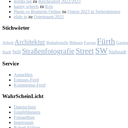
gorilla tag
zu
Rei­ches­dorf 2022/2023
happy wheels
zu
Ken
Plants vs Brainrots Online
zu
Os­tern 2023 in Sie­ben­bür­gen
glide in
zu
Os­ter­traum 2021
Stich­wör­ter
Fürth
Architektur
Garte
Arbeit
Bushaltestelle
Böhmen
Europa
SW
Street
Straßenfotografie
Still
Südstadt
Stadt
Ser­vice
Anmelden
Eintrags-Feed
Kommentar-Feed
Wahr­Schein­Licht
Da­ten­schutz
Emp­feh­lun­gen
Fo­to­auf­trag
Im­pres­sum
Ro­bert Söll­ner