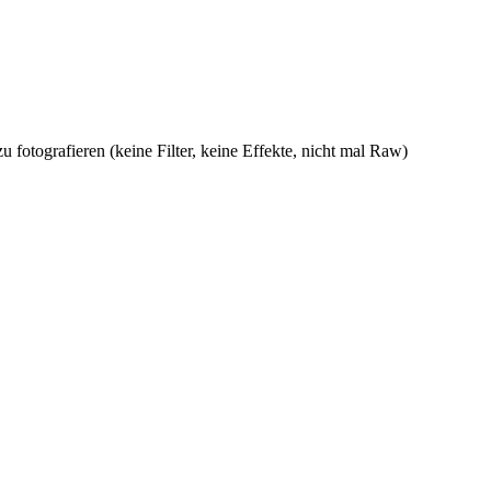
fo­to­gra­fie­ren (kei­ne Fil­ter, kei­ne Ef­fek­te, nicht mal Raw)