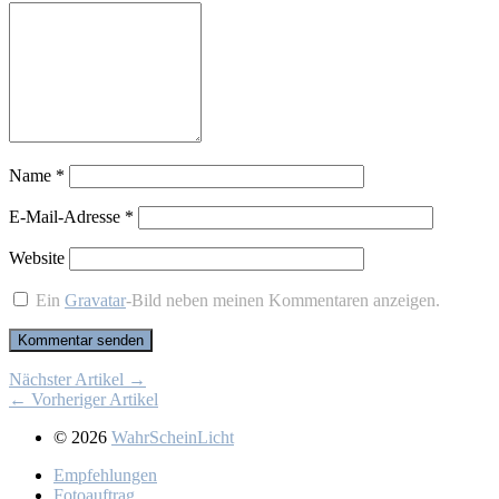
Name
*
E-Mail-Adresse
*
Website
Ein
Gravatar
-Bild neben meinen Kommentaren anzeigen.
Nächster Artikel →
← Vorheriger Artikel
© 2026
WahrScheinLicht
Emp­feh­lun­gen
Fo­to­auf­trag