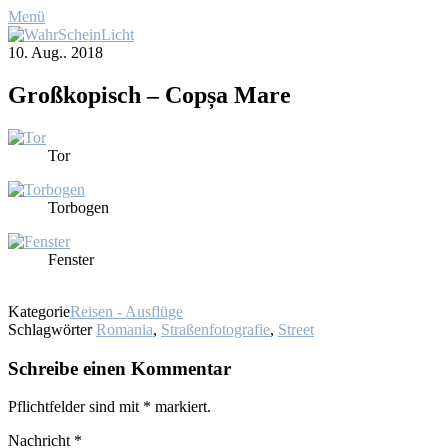
Menü
10. Aug.. 2018
Großko­pisch – Copșa Ma­re
Tor
Tor­bo­gen
Fens­ter
Kategorie
Reisen - Ausflüge
Schlagwörter
Romania
,
Straßenfotografie
,
Street
Schreibe einen Kommentar
Pflichtfelder sind mit
*
markiert.
Nachricht
*