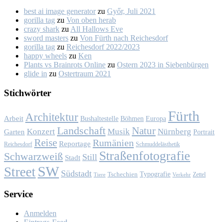
best ai image generator
zu
Győr, Ju­li 2021
gorilla tag
zu
Von oben her­ab
crazy shark
zu
All Hal­lows Eve
sword masters
zu
Von Fürth nach Rei­ches­dorf
gorilla tag
zu
Rei­ches­dorf 2022/2023
happy wheels
zu
Ken
Plants vs Brainrots Online
zu
Os­tern 2023 in Sie­ben­bür­gen
glide in
zu
Os­ter­traum 2021
Stich­wör­ter
Fürth
Architektur
Arbeit
Bushaltestelle
Böhmen
Europa
Landschaft
Natur
Konzert
Musik
Nürnberg
Garten
Portrait
Reise
Rumänien
Reportage
Reichesdorf
Schmuddelästhetik
Straßenfotografie
Schwarzweiß
Still
Stadt
SW
Street
Südstadt
Typografie
Tschechien
Zettel
Verkehr
Tiere
Ser­vice
Anmelden