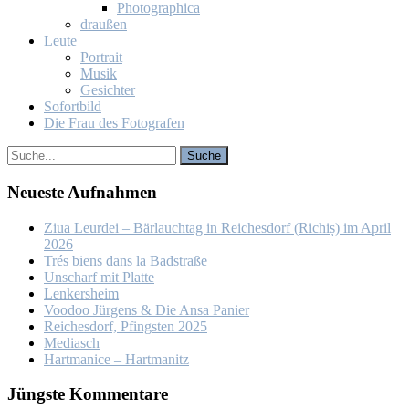
Pho­to­gra­phi­ca
drau­ßen
Leu­te
Por­trait
Mu­sik
Ge­sich­ter
So­fort­bild
Die Frau des Fo­to­gra­fen
Neu­es­te Auf­nah­men
Ziua Leur­dei – Bär­lauch­tag in Rei­ches­dorf (Ri­chiș) im April
2026
Trés biens dans la Bad­stra­ße
Un­scharf mit Plat­te
Len­kers­heim
Voo­doo Jür­gens & Die An­sa Pa­nier
Rei­ches­dorf, Pfings­ten 2025
Me­dia­sch
Hart­ma­nice – Hart­ma­nitz
Jüngs­te Kom­men­ta­re