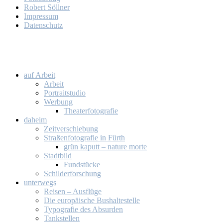
Ro­bert Söll­ner
Im­pres­sum
Da­ten­schutz
auf Ar­beit
Ar­beit
Por­trait­stu­dio
Wer­bung
Thea­ter­fo­to­gra­fie
da­heim
Zeit­ver­schie­bung
Stra­ßen­fo­to­gra­fie in Fürth
grün ka­putt – na­tu­re mor­te
Stadt­bild
Fund­stü­cke
Schil­der­for­schung
un­ter­wegs
Rei­sen – Aus­flü­ge
Die eu­ro­päi­sche Bus­hal­te­stel­le
Ty­po­gra­fie des Ab­sur­den
Tank­stel­len