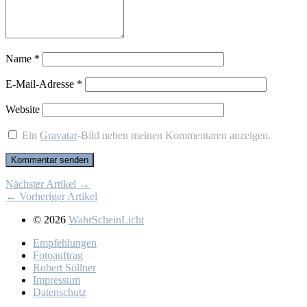
Name
*
E-Mail-Adresse
*
Website
Ein
Gravatar
-Bild neben meinen Kommentaren anzeigen.
Nächster Artikel →
← Vorheriger Artikel
© 2026
WahrScheinLicht
Emp­feh­lun­gen
Fo­to­auf­trag
Ro­bert Söll­ner
Im­pres­sum
Da­ten­schutz