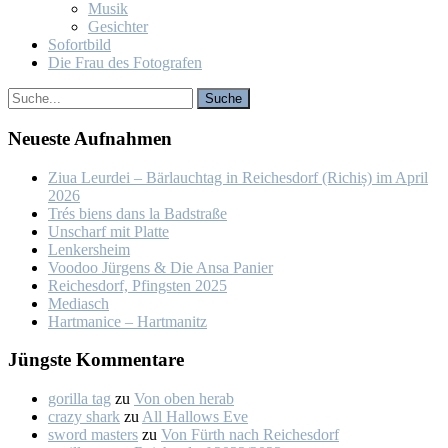
Mu­sik
Ge­sich­ter
So­fort­bild
Die Frau des Fo­to­gra­fen
Neu­es­te Auf­nah­men
Ziua Leur­dei – Bär­lauch­tag in Rei­ches­dorf (Ri­chiș) im April
2026
Trés biens dans la Bad­stra­ße
Un­scharf mit Plat­te
Len­kers­heim
Voo­doo Jür­gens & Die An­sa Pa­nier
Rei­ches­dorf, Pfings­ten 2025
Me­dia­sch
Hart­ma­nice – Hart­ma­nitz
Jüngs­te Kom­men­ta­re
gorilla tag
zu
Von oben her­ab
crazy shark
zu
All Hal­lows Eve
sword masters
zu
Von Fürth nach Rei­ches­dorf