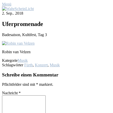
Menü
2. Sep.. 2018
Ufer­pro­me­na­de
Ba­de­sai­son, Kul­ti­fest, Tag 3
Ro­bin van Vel­zen
Kategorie
Musik
Schlagwörter
Fürth
,
Konzert
,
Musik
Schreibe einen Kommentar
Pflichtfelder sind mit
*
markiert.
Nachricht
*