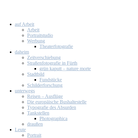
auf Ar­beit
Ar­beit
Por­trait­stu­dio
Wer­bung
Thea­ter­fo­to­gra­fie
da­heim
Zeit­ver­schie­bung
Stra­ßen­fo­to­gra­fie in Fürth
grün ka­putt – na­tu­re mor­te
Stadt­bild
Fund­stü­cke
Schil­der­for­schung
un­ter­wegs
Rei­sen – Aus­flü­ge
Die eu­ro­päi­sche Bus­hal­te­stel­le
Ty­po­gra­fie des Ab­sur­den
Tank­stel­len
Pho­to­gra­phi­ca
drau­ßen
Leu­te
Por­trait