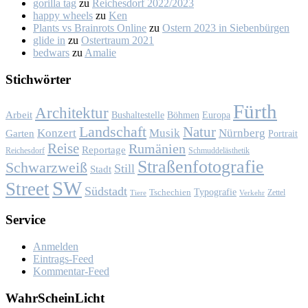
gorilla tag
zu
Rei­ches­dorf 2022/2023
happy wheels
zu
Ken
Plants vs Brainrots Online
zu
Os­tern 2023 in Sie­ben­bür­gen
glide in
zu
Os­ter­traum 2021
bedwars
zu
Ama­lie
Stich­wör­ter
Fürth
Architektur
Arbeit
Bushaltestelle
Böhmen
Europa
Landschaft
Natur
Konzert
Musik
Nürnberg
Garten
Portrait
Reise
Rumänien
Reportage
Reichesdorf
Schmuddelästhetik
Straßenfotografie
Schwarzweiß
Still
Stadt
SW
Street
Südstadt
Typografie
Tschechien
Zettel
Verkehr
Tiere
Ser­vice
Anmelden
Eintrags-Feed
Kommentar-Feed
Wahr­Schein­Licht