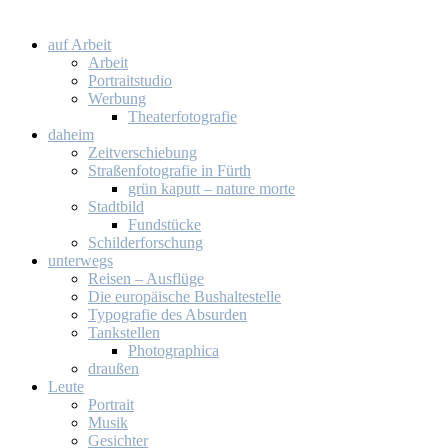
auf Ar­beit
Ar­beit
Por­trait­stu­dio
Wer­bung
Thea­ter­fo­to­gra­fie
da­heim
Zeit­ver­schie­bung
Stra­ßen­fo­to­gra­fie in Fürth
grün ka­putt – na­tu­re mor­te
Stadt­bild
Fund­stü­cke
Schil­der­for­schung
un­ter­wegs
Rei­sen – Aus­flü­ge
Die eu­ro­päi­sche Bus­hal­te­stel­le
Ty­po­gra­fie des Ab­sur­den
Tank­stel­len
Pho­to­gra­phi­ca
drau­ßen
Leu­te
Por­trait
Mu­sik
Ge­sich­ter