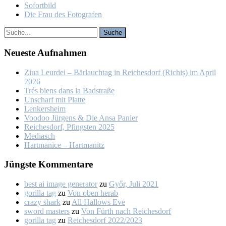
So­fort­bild
Die Frau des Fo­to­gra­fen
Neu­es­te Auf­nah­men
Ziua Leur­dei – Bär­lauch­tag in Rei­ches­dorf (Ri­chiș) im April
2026
Trés biens dans la Bad­stra­ße
Un­scharf mit Plat­te
Len­kers­heim
Voo­doo Jür­gens & Die An­sa Pa­nier
Rei­ches­dorf, Pfings­ten 2025
Me­dia­sch
Hart­ma­nice – Hart­ma­nitz
Jüngs­te Kom­men­ta­re
best ai image generator
zu
Győr, Ju­li 2021
gorilla tag
zu
Von oben her­ab
crazy shark
zu
All Hal­lows Eve
sword masters
zu
Von Fürth nach Rei­ches­dorf
gorilla tag
zu
Rei­ches­dorf 2022/2023