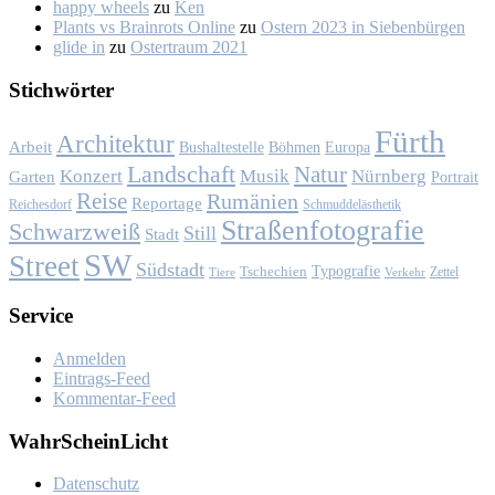
happy wheels
zu
Ken
Plants vs Brainrots Online
zu
Os­tern 2023 in Sie­ben­bür­gen
glide in
zu
Os­ter­traum 2021
Stich­wör­ter
Fürth
Architektur
Arbeit
Bushaltestelle
Böhmen
Europa
Landschaft
Natur
Konzert
Musik
Nürnberg
Garten
Portrait
Reise
Rumänien
Reportage
Reichesdorf
Schmuddelästhetik
Straßenfotografie
Schwarzweiß
Still
Stadt
SW
Street
Südstadt
Typografie
Tschechien
Zettel
Verkehr
Tiere
Ser­vice
Anmelden
Eintrags-Feed
Kommentar-Feed
Wahr­Schein­Licht
Da­ten­schutz