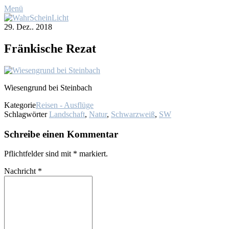
Menü
29. Dez.. 2018
Frän­ki­sche Re­zat
Wie­sen­grund bei Stein­bach
Kategorie
Reisen - Ausflüge
Schlagwörter
Landschaft
,
Natur
,
Schwarzweiß
,
SW
Schreibe einen Kommentar
Pflichtfelder sind mit
*
markiert.
Nachricht
*