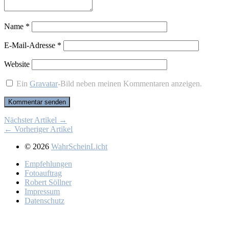
Name
*
E-Mail-Adresse
*
Website
Ein
Gravatar
-Bild neben meinen Kommentaren anzeigen.
Nächster Artikel →
← Vorheriger Artikel
© 2026
WahrScheinLicht
Emp­feh­lun­gen
Fo­to­auf­trag
Ro­bert Söll­ner
Im­pres­sum
Da­ten­schutz