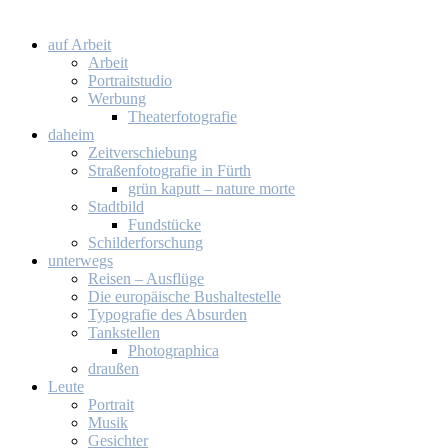
auf Ar­beit
Ar­beit
Por­trait­stu­dio
Wer­bung
Thea­ter­fo­to­gra­fie
da­heim
Zeit­ver­schie­bung
Stra­ßen­fo­to­gra­fie in Fürth
grün ka­putt – na­tu­re mor­te
Stadt­bild
Fund­stü­cke
Schil­der­for­schung
un­ter­wegs
Rei­sen – Aus­flü­ge
Die eu­ro­päi­sche Bus­hal­te­stel­le
Ty­po­gra­fie des Ab­sur­den
Tank­stel­len
Pho­to­gra­phi­ca
drau­ßen
Leu­te
Por­trait
Mu­sik
Ge­sich­ter