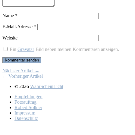
Name
*
E-Mail-Adresse
*
Website
Ein
Gravatar
-Bild neben meinen Kommentaren anzeigen.
Nächster Artikel →
← Vorheriger Artikel
© 2026
WahrScheinLicht
Emp­feh­lun­gen
Fo­to­auf­trag
Ro­bert Söll­ner
Im­pres­sum
Da­ten­schutz