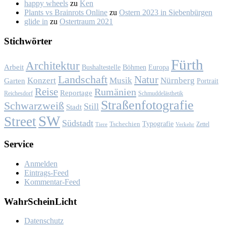
happy wheels
zu
Ken
Plants vs Brainrots Online
zu
Os­tern 2023 in Sie­ben­bür­gen
glide in
zu
Os­ter­traum 2021
Stich­wör­ter
Fürth
Architektur
Arbeit
Bushaltestelle
Böhmen
Europa
Landschaft
Natur
Konzert
Musik
Nürnberg
Garten
Portrait
Reise
Rumänien
Reportage
Reichesdorf
Schmuddelästhetik
Straßenfotografie
Schwarzweiß
Still
Stadt
SW
Street
Südstadt
Typografie
Tschechien
Zettel
Verkehr
Tiere
Ser­vice
Anmelden
Eintrags-Feed
Kommentar-Feed
Wahr­Schein­Licht
Da­ten­schutz