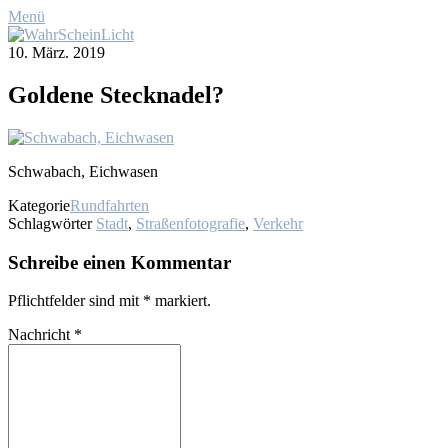
Menü
10. März. 2019
Gol­de­ne Steck­na­del?
Schwa­bach, Eich­wa­sen
Kategorie
Rundfahrten
Schlagwörter
Stadt
,
Straßenfotografie
,
Verkehr
Schreibe einen Kommentar
Pflichtfelder sind mit
*
markiert.
Nachricht
*