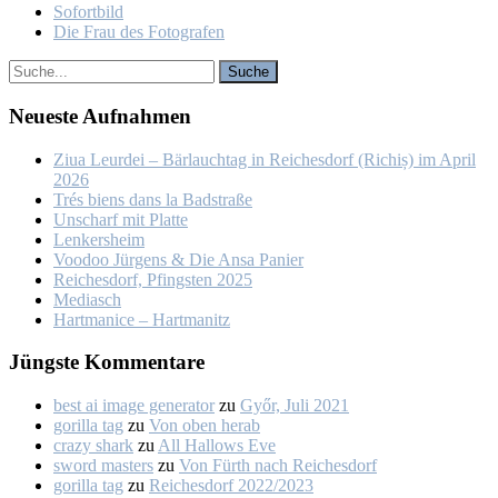
So­fort­bild
Die Frau des Fo­to­gra­fen
Neu­es­te Auf­nah­men
Ziua Leur­dei – Bär­lauch­tag in Rei­ches­dorf (Ri­chiș) im April
2026
Trés biens dans la Bad­stra­ße
Un­scharf mit Plat­te
Len­kers­heim
Voo­doo Jür­gens & Die An­sa Pa­nier
Rei­ches­dorf, Pfings­ten 2025
Me­dia­sch
Hart­ma­nice – Hart­ma­nitz
Jüngs­te Kom­men­ta­re
best ai image generator
zu
Győr, Ju­li 2021
gorilla tag
zu
Von oben her­ab
crazy shark
zu
All Hal­lows Eve
sword masters
zu
Von Fürth nach Rei­ches­dorf
gorilla tag
zu
Rei­ches­dorf 2022/2023