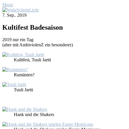
Menü
7. Sep.. 2019
Kul­ti­fest Ba­de­sai­son
2019 nur ein Tag
(aber mit Am­bi­vio­lenZ ein be­son­de­rer)
Kul­ti­fest, Tuuli Jart­ti
Ru­mä­ni­en?
Tuuli Jart­ti
Hank und die Shakers