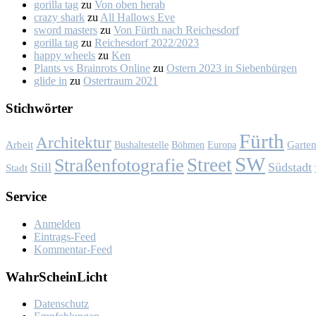
gorilla tag
zu
Von oben her­ab
crazy shark
zu
All Hal­lows Eve
sword masters
zu
Von Fürth nach Rei­ches­dorf
gorilla tag
zu
Rei­ches­dorf 2022/2023
happy wheels
zu
Ken
Plants vs Brainrots Online
zu
Os­tern 2023 in Sie­ben­bür­gen
glide in
zu
Os­ter­traum 2021
Stich­wör­ter
Fürth
Architektur
Garte
Arbeit
Bushaltestelle
Böhmen
Europa
SW
Street
Straßenfotografie
Still
Südstadt
Stadt
Ser­vice
Anmelden
Eintrags-Feed
Kommentar-Feed
Wahr­Schein­Licht
Da­ten­schutz