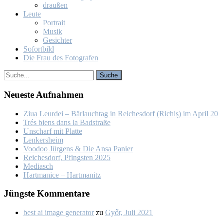
drau­ßen
Leu­te
Por­trait
Mu­sik
Ge­sich­ter
So­fort­bild
Die Frau des Fo­to­gra­fen
Neu­es­te Auf­nah­men
Ziua Leur­dei – Bär­lauch­tag in Rei­ches­dorf (Ri­chiș) im April 2
Trés biens dans la Bad­stra­ße
Un­scharf mit Plat­te
Len­kers­heim
Voo­doo Jür­gens & Die An­sa Pa­nier
Rei­ches­dorf, Pfings­ten 2025
Me­dia­sch
Hart­ma­nice – Hart­ma­nitz
Jüngs­te Kom­men­ta­re
best ai image generator
zu
Győr, Ju­li 2021