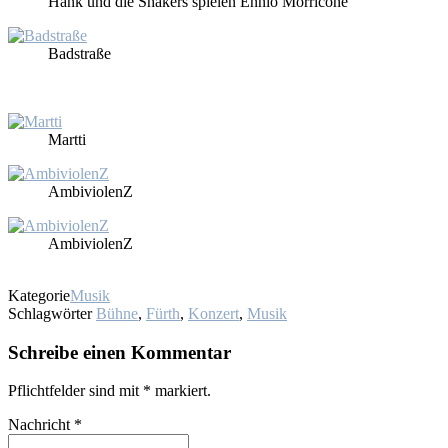
Hank und die Shakers spie­len En­nio Mor­rico­ne
Bad­stra­ße
Mart­ti
Am­bi­vio­lenZ
Am­bi­vio­lenZ
Kategorie
Musik
Schlagwörter
Bühne
,
Fürth
,
Konzert
,
Musik
Schreibe einen Kommentar
Pflichtfelder sind mit
*
markiert.
Nachricht
*