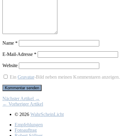
Name
*
E-Mail-Adresse
*
Website
Ein
Gravatar
-Bild neben meinen Kommentaren anzeigen.
Nächster Artikel →
← Vorheriger Artikel
© 2026
WahrScheinLicht
Emp­feh­lun­gen
Fo­to­auf­trag
Ro­bert Söll­ner