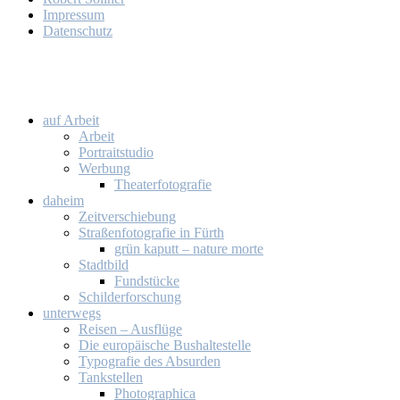
Im­pres­sum
Da­ten­schutz
auf Ar­beit
Ar­beit
Por­trait­stu­dio
Wer­bung
Thea­ter­fo­to­gra­fie
da­heim
Zeit­ver­schie­bung
Stra­ßen­fo­to­gra­fie in Fürth
grün ka­putt – na­tu­re mor­te
Stadt­bild
Fund­stü­cke
Schil­der­for­schung
un­ter­wegs
Rei­sen – Aus­flü­ge
Die eu­ro­päi­sche Bus­hal­te­stel­le
Ty­po­gra­fie des Ab­sur­den
Tank­stel­len
Pho­to­gra­phi­ca