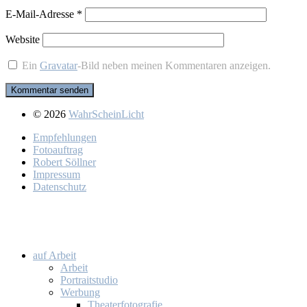
E-Mail-Adresse
*
Website
Ein
Gravatar
-Bild neben meinen Kommentaren anzeigen.
© 2026
WahrScheinLicht
Emp­feh­lun­gen
Fo­to­auf­trag
Ro­bert Söll­ner
Im­pres­sum
Da­ten­schutz
auf Ar­beit
Ar­beit
Por­trait­stu­dio
Wer­bung
Thea­ter­fo­to­gra­fie