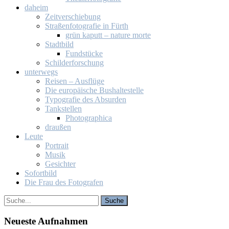
da­heim
Zeit­ver­schie­bung
Stra­ßen­fo­to­gra­fie in Fürth
grün ka­putt – na­tu­re mor­te
Stadt­bild
Fund­stü­cke
Schil­der­for­schung
un­ter­wegs
Rei­sen – Aus­flü­ge
Die eu­ro­päi­sche Bus­hal­te­stel­le
Ty­po­gra­fie des Ab­sur­den
Tank­stel­len
Pho­to­gra­phi­ca
drau­ßen
Leu­te
Por­trait
Mu­sik
Ge­sich­ter
So­fort­bild
Die Frau des Fo­to­gra­fen
Neu­es­te Auf­nah­men