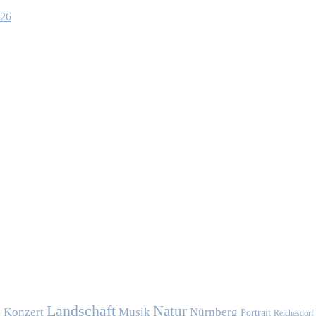
026
Landschaft
Natur
Konzert
Musik
Nürnberg
n
Portrait
Reichesdorf