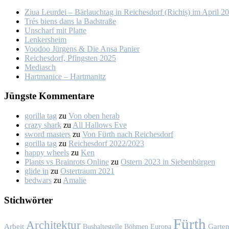
Ziua Leur­dei – Bär­lauch­tag in Rei­ches­dorf (Ri­chiș) im April 2
Trés biens dans la Bad­stra­ße
Un­scharf mit Plat­te
Len­kers­heim
Voo­doo Jür­gens & Die An­sa Pa­nier
Rei­ches­dorf, Pfings­ten 2025
Me­dia­sch
Hart­ma­nice – Hart­ma­nitz
Jüngs­te Kom­men­ta­re
gorilla tag
zu
Von oben her­ab
crazy shark
zu
All Hal­lows Eve
sword masters
zu
Von Fürth nach Rei­ches­dorf
gorilla tag
zu
Rei­ches­dorf 2022/2023
happy wheels
zu
Ken
Plants vs Brainrots Online
zu
Os­tern 2023 in Sie­ben­bür­gen
glide in
zu
Os­ter­traum 2021
bedwars
zu
Ama­lie
Stich­wör­ter
Fürth
Architektur
Garte
Arbeit
Bushaltestelle
Böhmen
Europa