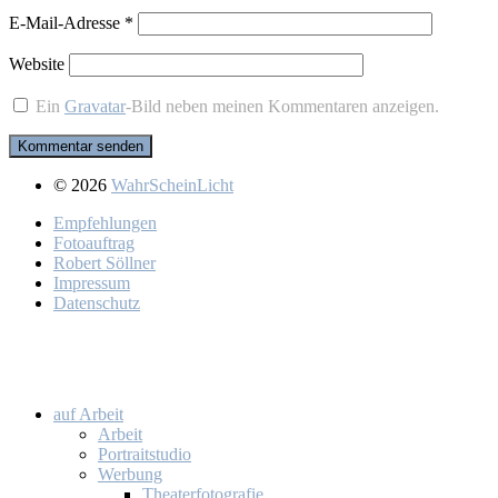
E-Mail-Adresse
*
Website
Ein
Gravatar
-Bild neben meinen Kommentaren anzeigen.
© 2026
WahrScheinLicht
Emp­feh­lun­gen
Fo­to­auf­trag
Ro­bert Söll­ner
Im­pres­sum
Da­ten­schutz
auf Ar­beit
Ar­beit
Por­trait­stu­dio
Wer­bung
Thea­ter­fo­to­gra­fie