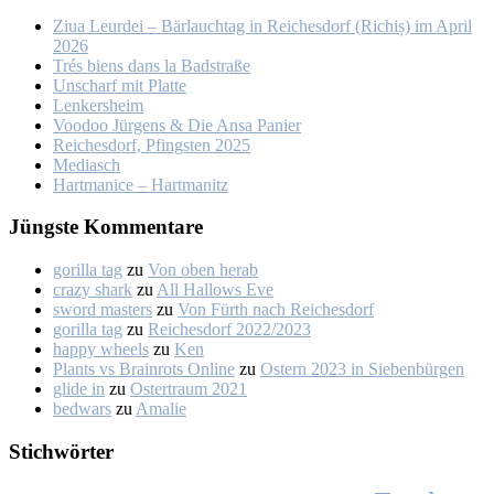
Ziua Leur­dei – Bär­lauch­tag in Rei­ches­dorf (Ri­chiș) im April
2026
Trés biens dans la Bad­stra­ße
Un­scharf mit Plat­te
Len­kers­heim
Voo­doo Jür­gens & Die An­sa Pa­nier
Rei­ches­dorf, Pfings­ten 2025
Me­dia­sch
Hart­ma­nice – Hart­ma­nitz
Jüngs­te Kom­men­ta­re
gorilla tag
zu
Von oben her­ab
crazy shark
zu
All Hal­lows Eve
sword masters
zu
Von Fürth nach Rei­ches­dorf
gorilla tag
zu
Rei­ches­dorf 2022/2023
happy wheels
zu
Ken
Plants vs Brainrots Online
zu
Os­tern 2023 in Sie­ben­bür­gen
glide in
zu
Os­ter­traum 2021
bedwars
zu
Ama­lie
Stich­wör­ter