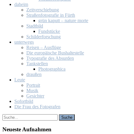
da­heim
Zeit­ver­schie­bung
Stra­ßen­fo­to­gra­fie in Fürth
grün ka­putt – na­tu­re mor­te
Stadt­bild
Fund­stü­cke
Schil­der­for­schung
un­ter­wegs
Rei­sen – Aus­flü­ge
Die eu­ro­päi­sche Bus­hal­te­stel­le
Ty­po­gra­fie des Ab­sur­den
Tank­stel­len
Pho­to­gra­phi­ca
drau­ßen
Leu­te
Por­trait
Mu­sik
Ge­sich­ter
So­fort­bild
Die Frau des Fo­to­gra­fen
Neu­es­te Auf­nah­men