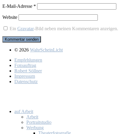
E-Mail-Adresse
*
Website
Ein
Gravatar
-Bild neben meinen Kommentaren anzeigen.
© 2026
WahrScheinLicht
Emp­feh­lun­gen
Fo­to­auf­trag
Ro­bert Söll­ner
Im­pres­sum
Da­ten­schutz
auf Ar­beit
Ar­beit
Por­trait­stu­dio
Wer­bung
Thea­ter­fo­to­gra­fie