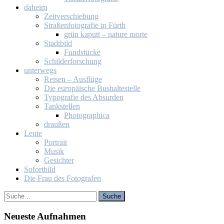
da­heim
Zeit­ver­schie­bung
Stra­ßen­fo­to­gra­fie in Fürth
grün ka­putt – na­tu­re mor­te
Stadt­bild
Fund­stü­cke
Schil­der­for­schung
un­ter­wegs
Rei­sen – Aus­flü­ge
Die eu­ro­päi­sche Bus­hal­te­stel­le
Ty­po­gra­fie des Ab­sur­den
Tank­stel­len
Pho­to­gra­phi­ca
drau­ßen
Leu­te
Por­trait
Mu­sik
Ge­sich­ter
So­fort­bild
Die Frau des Fo­to­gra­fen
Neu­es­te Auf­nah­men