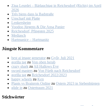
Ziua Leur­dei – Bär­lauch­tag in Rei­ches­dorf (Ri­chiș) im April
2026
Trés biens dans la Bad­stra­ße
Un­scharf mit Plat­te
Len­kers­heim
Voo­doo Jür­gens & Die An­sa Pa­nier
Rei­ches­dorf, Pfings­ten 2025
Me­dia­sch
Hart­ma­nice – Hart­ma­nitz
Jüngs­te Kom­men­ta­re
best ai image generator
zu
Győr, Ju­li 2021
gorilla tag
zu
Von oben her­ab
crazy shark
zu
All Hal­lows Eve
sword masters
zu
Von Fürth nach Rei­ches­dorf
gorilla tag
zu
Rei­ches­dorf 2022/2023
happy wheels
zu
Ken
Plants vs Brainrots Online
zu
Os­tern 2023 in Sie­ben­bür­gen
glide in
zu
Os­ter­traum 2021
Stich­wör­ter