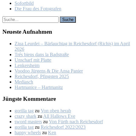
So­fort­bild
Die Frau des Fo­to­gra­fen
Neu­es­te Auf­nah­men
Ziua Leur­dei – Bär­lauch­tag in Rei­ches­dorf (Ri­chiș) im April
2026
Trés biens dans la Bad­stra­ße
Un­scharf mit Plat­te
Len­kers­heim
Voo­doo Jür­gens & Die An­sa Pa­nier
Rei­ches­dorf, Pfings­ten 2025
Me­dia­sch
Hart­ma­nice – Hart­ma­nitz
Jüngs­te Kom­men­ta­re
gorilla tag
zu
Von oben her­ab
crazy shark
zu
All Hal­lows Eve
sword masters
zu
Von Fürth nach Rei­ches­dorf
gorilla tag
zu
Rei­ches­dorf 2022/2023
happy wheels
zu
Ken