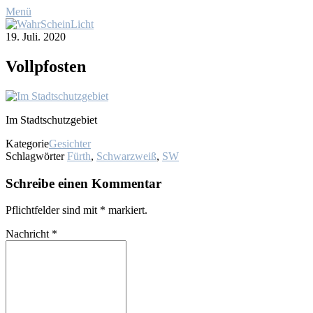
Menü
19. Juli. 2020
Voll­pfos­ten
Im Stadt­schutz­ge­biet
Kategorie
Gesichter
Schlagwörter
Fürth
,
Schwarzweiß
,
SW
Schreibe einen Kommentar
Pflichtfelder sind mit
*
markiert.
Nachricht
*