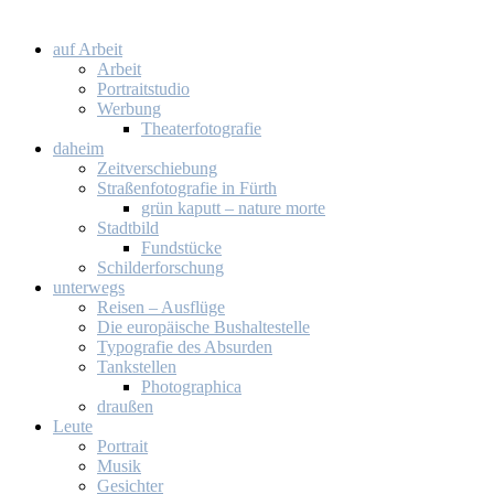
auf Ar­beit
Ar­beit
Por­trait­stu­dio
Wer­bung
Thea­ter­fo­to­gra­fie
da­heim
Zeit­ver­schie­bung
Stra­ßen­fo­to­gra­fie in Fürth
grün ka­putt – na­tu­re mor­te
Stadt­bild
Fund­stü­cke
Schil­der­for­schung
un­ter­wegs
Rei­sen – Aus­flü­ge
Die eu­ro­päi­sche Bus­hal­te­stel­le
Ty­po­gra­fie des Ab­sur­den
Tank­stel­len
Pho­to­gra­phi­ca
drau­ßen
Leu­te
Por­trait
Mu­sik
Ge­sich­ter