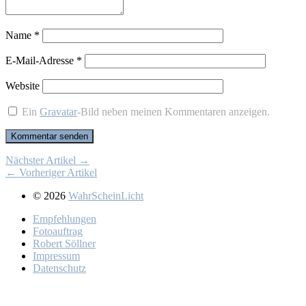
Name
*
E-Mail-Adresse
*
Website
Ein
Gravatar
-Bild neben meinen Kommentaren anzeigen.
Nächster Artikel →
← Vorheriger Artikel
© 2026
WahrScheinLicht
Emp­feh­lun­gen
Fo­to­auf­trag
Ro­bert Söll­ner
Im­pres­sum
Da­ten­schutz