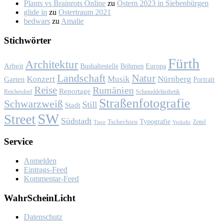
Plants vs Brainrots Online
zu
Os­tern 2023 in Sie­ben­bür­gen
glide in
zu
Os­ter­traum 2021
bedwars
zu
Ama­lie
Stich­wör­ter
Fürth
Architektur
Arbeit
Bushaltestelle
Böhmen
Europa
Landschaft
Natur
Konzert
Musik
Nürnberg
Garten
Portrait
Reise
Rumänien
Reportage
Reichesdorf
Schmuddelästhetik
Straßenfotografie
Schwarzweiß
Still
Stadt
SW
Street
Südstadt
Typografie
Tschechien
Zettel
Verkehr
Tiere
Ser­vice
Anmelden
Eintrags-Feed
Kommentar-Feed
Wahr­Schein­Licht
Da­ten­schutz