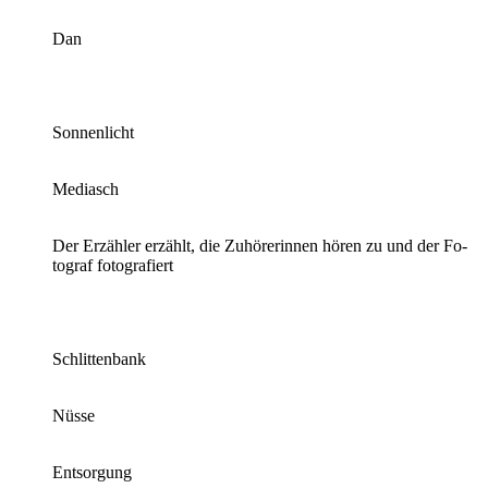
Dan
Son­nen­licht
Me­dia­sch
Der Er­zäh­ler er­zählt, die Zu­hö­re­rin­nen hö­ren zu und der Fo­
to­graf fo­to­gra­fiert
Schlit­ten­bank
Nüs­se
Ent­sor­gung