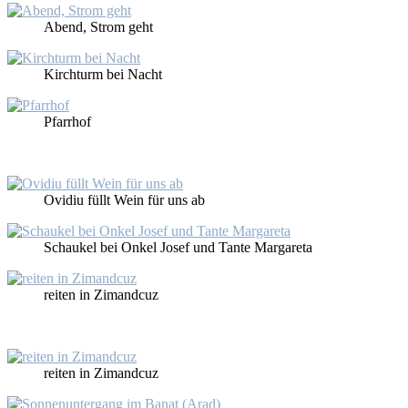
Abend, Strom geht
Kirch­turm bei Nacht
Pfarr­hof
Ovi­diu füllt Wein für uns ab
Schau­kel bei On­kel Jo­sef und Tan­te Mar­ga­re­ta
rei­ten in Zi­man­dcuz
rei­ten in Zi­man­dcuz