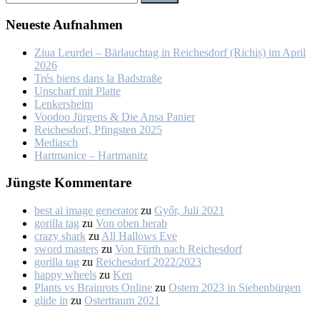
Neu­es­te Auf­nah­men
Ziua Leur­dei – Bär­lauch­tag in Rei­ches­dorf (Ri­chiș) im April
2026
Trés biens dans la Bad­stra­ße
Un­scharf mit Plat­te
Len­kers­heim
Voo­doo Jür­gens & Die An­sa Pa­nier
Rei­ches­dorf, Pfings­ten 2025
Me­dia­sch
Hart­ma­nice – Hart­ma­nitz
Jüngs­te Kom­men­ta­re
best ai image generator
zu
Győr, Ju­li 2021
gorilla tag
zu
Von oben her­ab
crazy shark
zu
All Hal­lows Eve
sword masters
zu
Von Fürth nach Rei­ches­dorf
gorilla tag
zu
Rei­ches­dorf 2022/2023
happy wheels
zu
Ken
Plants vs Brainrots Online
zu
Os­tern 2023 in Sie­ben­bür­gen
glide in
zu
Os­ter­traum 2021