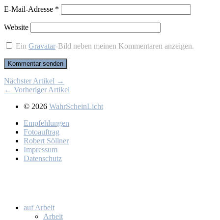
E-Mail-Adresse
*
Website
Ein
Gravatar
-Bild neben meinen Kommentaren anzeigen.
Nächster Artikel →
← Vorheriger Artikel
© 2026
WahrScheinLicht
Emp­feh­lun­gen
Fo­to­auf­trag
Ro­bert Söll­ner
Im­pres­sum
Da­ten­schutz
auf Ar­beit
Ar­beit