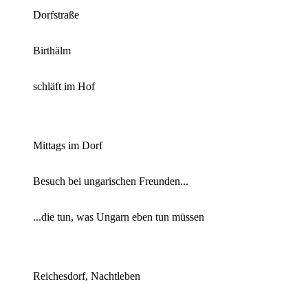
Dorf­stra­ße
Birt­hälm
schläft im Hof
Mit­tags im Dorf
Be­such bei un­ga­ri­schen Freun­den...
...die tun, was Un­garn eben tun müs­sen
Rei­ches­dorf, Nacht­le­ben