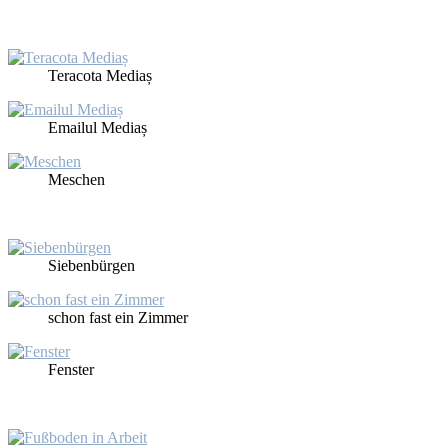
Te­r­aco­ta Me­diaș
Emai­lul Me­diaș
Me­schen
Sie­ben­bür­gen
schon fast ein Zim­mer
Fens­ter