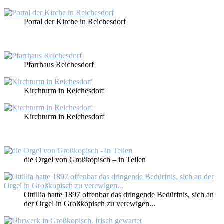
Por­tal der Kir­che in Rei­ches­dorf
Pfarr­haus Rei­ches­dorf
Kirch­turm in Rei­ches­dorf
Kirch­turm in Rei­ches­dorf
die Or­gel von Großko­pisch – in Tei­len
Ot­til­lia hat­te 1897 of­fen­bar das drin­gen­de Be­dürf­nis, sich an
der Or­gel in Großko­pisch zu ver­ewi­gen...