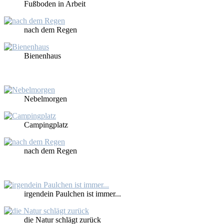
Fuß­bo­den in Ar­beit
nach dem Re­gen
Bie­nen­haus
Ne­bel­mor­gen
Cam­ping­platz
nach dem Re­gen
ir­gend­ein Paul­chen ist im­mer...
die Na­tur schlägt zu­rück