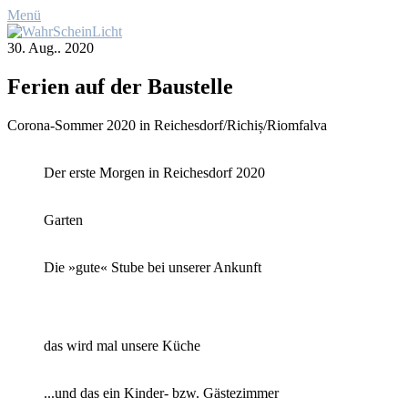
Menü
30. Aug.. 2020
Fe­ri­en auf der Bau­stel­le
Co­ro­na-Som­mer 2020 in Reichesdorf/Richiș/Riomfalva
Der ers­te Mor­gen in Rei­ches­dorf 2020
Gar­ten
Die »gu­te« Stu­be bei un­se­rer An­kunft
das wird mal un­se­re Kü­che
...und das ein Kin­der- bzw. Gäs­te­zim­mer