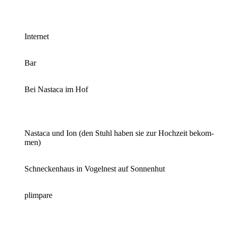
In­ter­net
Bar
Bei Na­sta­ca im Hof
Na­sta­ca und Ion (den Stuhl ha­ben sie zur Hoch­zeit be­kom­
men)
Schne­cken­haus in Vo­gel­nest auf Son­nen­hut
plimpa­re