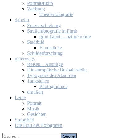
Por­trait­stu­dio
Wer­bung
Thea­ter­fo­to­gra­fie
da­heim
Zeit­ver­schie­bung
Stra­ßen­fo­to­gra­fie in Fürth
grün ka­putt – na­tu­re mor­te
Stadt­bild
Fund­stü­cke
Schil­der­for­schung
un­ter­wegs
Rei­sen – Aus­flü­ge
Die eu­ro­päi­sche Bus­hal­te­stel­le
Ty­po­gra­fie des Ab­sur­den
Tank­stel­len
Pho­to­gra­phi­ca
drau­ßen
Leu­te
Por­trait
Mu­sik
Ge­sich­ter
So­fort­bild
Die Frau des Fo­to­gra­fen