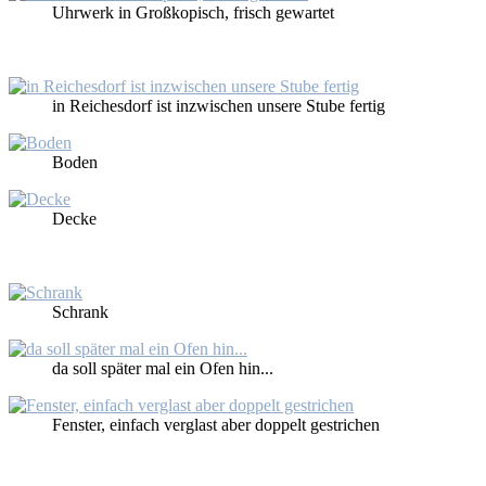
Uhr­werk in Großko­pisch, frisch ge­war­tet
in Rei­ches­dorf ist in­zwi­schen un­se­re Stu­be fer­tig
Bo­den
De­cke
Schrank
da soll spä­ter mal ein Ofen hin...
Fens­ter, ein­fach ver­glast aber dop­pelt ge­stri­chen