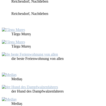
Rei­ches­dorf, Nacht­le­ben
Rei­ches­dorf, Nacht­le­ben
Târ­gu Mu­reș
Târ­gu Mu­reș
die bes­te Fe­ri­en­woh­nung von al­len
Me­diaș
der Hund des Dampf­wal­zen­fah­rers
Me­diaș