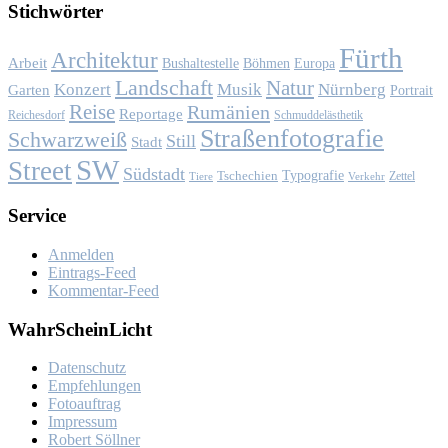
Stich­wör­ter
Fürth
Architektur
Arbeit
Bushaltestelle
Böhmen
Europa
Landschaft
Natur
Konzert
Musik
Nürnberg
Garten
Portrait
Reise
Rumänien
Reportage
Reichesdorf
Schmuddelästhetik
Straßenfotografie
Schwarzweiß
Still
Stadt
SW
Street
Südstadt
Typografie
Tschechien
Zettel
Verkehr
Tiere
Ser­vice
Anmelden
Eintrags-Feed
Kommentar-Feed
Wahr­Schein­Licht
Da­ten­schutz
Emp­feh­lun­gen
Fo­to­auf­trag
Im­pres­sum
Ro­bert Söll­ner