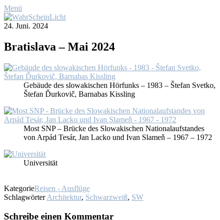
Menü
24. Juni. 2024
Bra­tis­la­va – Mai 2024
Ge­bäu­de des slo­wa­ki­schen Hör­funks – 1983 – Šte­fan Svet­ko,
Šte­fan Ďur­ko­vič, Bar­na­bas Kiss­ling
Most SNP – Brü­cke des Slo­wa­ki­schen Na­tio­nal­auf­stan­des
von Ar­pád Tesár, Jan Lacko und Ivan Sla­meň – 1967 – 1972
Uni­ver­si­tät
Kategorie
Reisen - Ausflüge
Schlagwörter
Architektur
,
Schwarzweiß
,
SW
Schreibe einen Kommentar