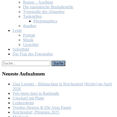
Rei­sen – Aus­flü­ge
Die eu­ro­päi­sche Bus­hal­te­stel­le
Ty­po­gra­fie des Ab­sur­den
Tank­stel­len
Pho­to­gra­phi­ca
drau­ßen
Leu­te
Por­trait
Mu­sik
Ge­sich­ter
So­fort­bild
Die Frau des Fo­to­gra­fen
Neu­es­te Auf­nah­men
Ziua Leur­dei – Bär­lauch­tag in Rei­ches­dorf (Ri­chiș) im April
2026
Trés biens dans la Bad­stra­ße
Un­scharf mit Plat­te
Len­kers­heim
Voo­doo Jür­gens & Die An­sa Pa­nier
Rei­ches­dorf, Pfings­ten 2025
Me­dia­sch