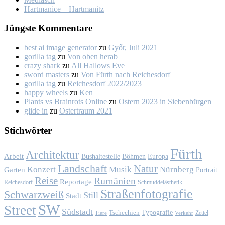
Hart­ma­nice – Hart­ma­nitz
Jüngs­te Kom­men­ta­re
best ai image generator
zu
Győr, Ju­li 2021
gorilla tag
zu
Von oben her­ab
crazy shark
zu
All Hal­lows Eve
sword masters
zu
Von Fürth nach Rei­ches­dorf
gorilla tag
zu
Rei­ches­dorf 2022/2023
happy wheels
zu
Ken
Plants vs Brainrots Online
zu
Os­tern 2023 in Sie­ben­bür­gen
glide in
zu
Os­ter­traum 2021
Stich­wör­ter
Fürth
Architektur
Arbeit
Bushaltestelle
Böhmen
Europa
Landschaft
Natur
Konzert
Musik
Nürnberg
Garten
Portrait
Reise
Rumänien
Reportage
Reichesdorf
Schmuddelästhetik
Straßenfotografie
Schwarzweiß
Still
Stadt
SW
Street
Südstadt
Typografie
Tschechien
Zettel
Verkehr
Tiere