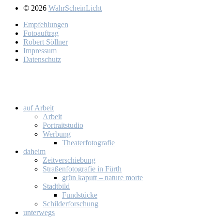
© 2026
WahrScheinLicht
Emp­feh­lun­gen
Fo­to­auf­trag
Ro­bert Söll­ner
Im­pres­sum
Da­ten­schutz
auf Ar­beit
Ar­beit
Por­trait­stu­dio
Wer­bung
Thea­ter­fo­to­gra­fie
da­heim
Zeit­ver­schie­bung
Stra­ßen­fo­to­gra­fie in Fürth
grün ka­putt – na­tu­re mor­te
Stadt­bild
Fund­stü­cke
Schil­der­for­schung
un­ter­wegs