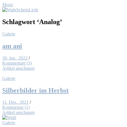
Menü
Schlagwort
‘Analog’
Galerie
am ani
30. Jan.. 2022
/
Kommentare (3)
Artikel anschauen
Galerie
Sil­ber­bil­der im Herbst
11. Dez.. 2021
/
Kommentar (1)
Artikel anschauen
Galerie