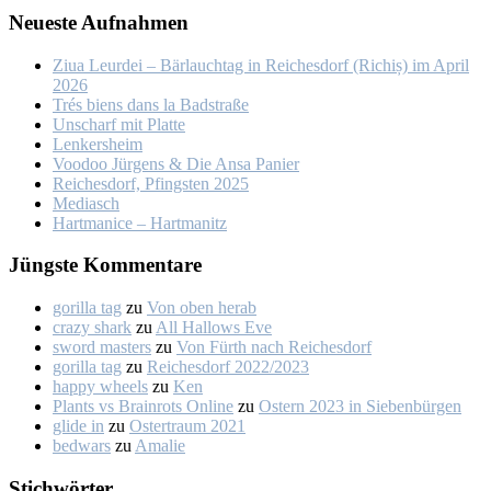
Neu­es­te Auf­nah­men
Ziua Leur­dei – Bär­lauch­tag in Rei­ches­dorf (Ri­chiș) im April
2026
Trés biens dans la Bad­stra­ße
Un­scharf mit Plat­te
Len­kers­heim
Voo­doo Jür­gens & Die An­sa Pa­nier
Rei­ches­dorf, Pfings­ten 2025
Me­dia­sch
Hart­ma­nice – Hart­ma­nitz
Jüngs­te Kom­men­ta­re
gorilla tag
zu
Von oben her­ab
crazy shark
zu
All Hal­lows Eve
sword masters
zu
Von Fürth nach Rei­ches­dorf
gorilla tag
zu
Rei­ches­dorf 2022/2023
happy wheels
zu
Ken
Plants vs Brainrots Online
zu
Os­tern 2023 in Sie­ben­bür­gen
glide in
zu
Os­ter­traum 2021
bedwars
zu
Ama­lie
Stich­wör­ter