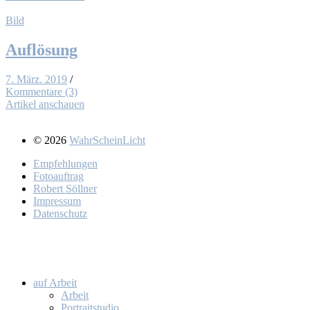
Bild
Auf­lö­sung
7. März. 2019
/
Kommentare (3)
Artikel anschauen
© 2026
WahrScheinLicht
Emp­feh­lun­gen
Fo­to­auf­trag
Ro­bert Söll­ner
Im­pres­sum
Da­ten­schutz
auf Ar­beit
Ar­beit
Por­trait­stu­dio