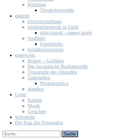
Wer­bung
Thea­ter­fo­to­gra­fie
da­heim
Zeit­ver­schie­bung
Stra­ßen­fo­to­gra­fie in Fürth
grün ka­putt – na­tu­re mor­te
Stadt­bild
Fund­stü­cke
Schil­der­for­schung
un­ter­wegs
Rei­sen – Aus­flü­ge
Die eu­ro­päi­sche Bus­hal­te­stel­le
Ty­po­gra­fie des Ab­sur­den
Tank­stel­len
Pho­to­gra­phi­ca
drau­ßen
Leu­te
Por­trait
Mu­sik
Ge­sich­ter
So­fort­bild
Die Frau des Fo­to­gra­fen