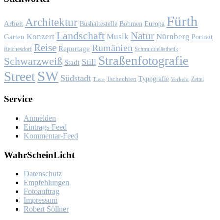
Fürth
Architektur
Arbeit
Bushaltestelle
Böhmen
Europa
Landschaft
Natur
Konzert
Musik
Nürnberg
Garten
Portrait
Reise
Rumänien
Reportage
Reichesdorf
Schmuddelästhetik
Straßenfotografie
Schwarzweiß
Still
Stadt
SW
Street
Südstadt
Typografie
Tschechien
Zettel
Verkehr
Tiere
Ser­vice
Anmelden
Eintrags-Feed
Kommentar-Feed
Wahr­Schein­Licht
Da­ten­schutz
Emp­feh­lun­gen
Fo­to­auf­trag
Im­pres­sum
Ro­bert Söll­ner