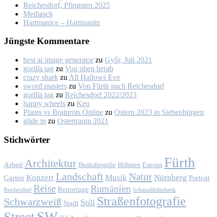
Rei­ches­dorf, Pfings­ten 2025
Me­dia­sch
Hart­ma­nice – Hart­ma­nitz
Jüngs­te Kom­men­ta­re
best ai image generator
zu
Győr, Ju­li 2021
gorilla tag
zu
Von oben her­ab
crazy shark
zu
All Hal­lows Eve
sword masters
zu
Von Fürth nach Rei­ches­dorf
gorilla tag
zu
Rei­ches­dorf 2022/2023
happy wheels
zu
Ken
Plants vs Brainrots Online
zu
Os­tern 2023 in Sie­ben­bür­gen
glide in
zu
Os­ter­traum 2021
Stich­wör­ter
Fürth
Architektur
Arbeit
Bushaltestelle
Böhmen
Europa
Landschaft
Natur
Konzert
Musik
Nürnberg
Garten
Portrait
Reise
Rumänien
Reportage
Reichesdorf
Schmuddelästhetik
Straßenfotografie
Schwarzweiß
Still
Stadt
SW
Street