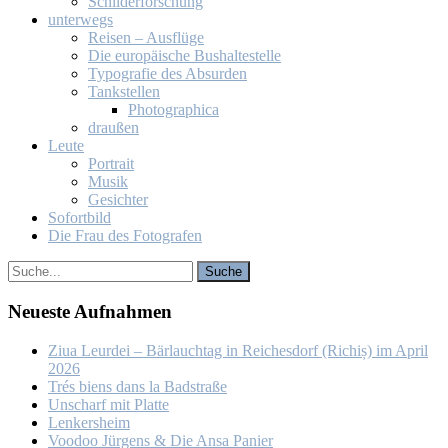
Schil­der­for­schung
un­ter­wegs
Rei­sen – Aus­flü­ge
Die eu­ro­päi­sche Bus­hal­te­stel­le
Ty­po­gra­fie des Ab­sur­den
Tank­stel­len
Pho­to­gra­phi­ca
drau­ßen
Leu­te
Por­trait
Mu­sik
Ge­sich­ter
So­fort­bild
Die Frau des Fo­to­gra­fen
Neu­es­te Auf­nah­men
Ziua Leur­dei – Bär­lauch­tag in Rei­ches­dorf (Ri­chiș) im April
2026
Trés biens dans la Bad­stra­ße
Un­scharf mit Plat­te
Len­kers­heim
Voo­doo Jür­gens & Die An­sa Pa­nier