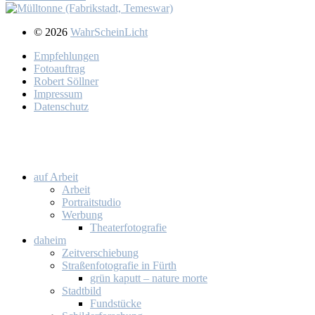
© 2026
WahrScheinLicht
Emp­feh­lun­gen
Fo­to­auf­trag
Ro­bert Söll­ner
Im­pres­sum
Da­ten­schutz
auf Ar­beit
Ar­beit
Por­trait­stu­dio
Wer­bung
Thea­ter­fo­to­gra­fie
da­heim
Zeit­ver­schie­bung
Stra­ßen­fo­to­gra­fie in Fürth
grün ka­putt – na­tu­re mor­te
Stadt­bild
Fund­stü­cke