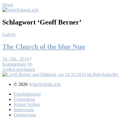
Menü
Schlagwort
‘Geoff Berner’
Galerie
The Church of the blue Nun
24. Okt.. 2010
/
Kommentare (0)
Artikel anschauen
© 2026
WahrScheinLicht
Emp­feh­lun­gen
Fo­to­auf­trag
Ro­bert Söll­ner
Im­pres­sum
Da­ten­schutz