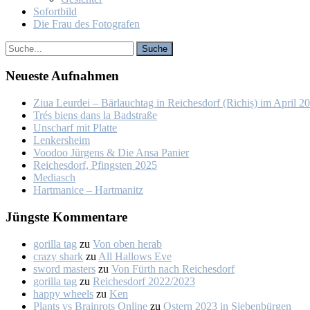
So­fort­bild
Die Frau des Fo­to­gra­fen
Neu­es­te Auf­nah­men
Ziua Leur­dei – Bär­lauch­tag in Rei­ches­dorf (Ri­chiș) im April 2
Trés biens dans la Bad­stra­ße
Un­scharf mit Plat­te
Len­kers­heim
Voo­doo Jür­gens & Die An­sa Pa­nier
Rei­ches­dorf, Pfings­ten 2025
Me­dia­sch
Hart­ma­nice – Hart­ma­nitz
Jüngs­te Kom­men­ta­re
gorilla tag
zu
Von oben her­ab
crazy shark
zu
All Hal­lows Eve
sword masters
zu
Von Fürth nach Rei­ches­dorf
gorilla tag
zu
Rei­ches­dorf 2022/2023
happy wheels
zu
Ken
Plants vs Brainrots Online
zu
Os­tern 2023 in Sie­ben­bür­gen