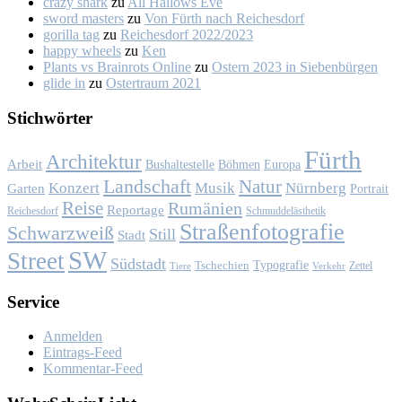
crazy shark
zu
All Hal­lows Eve
sword masters
zu
Von Fürth nach Rei­ches­dorf
gorilla tag
zu
Rei­ches­dorf 2022/2023
happy wheels
zu
Ken
Plants vs Brainrots Online
zu
Os­tern 2023 in Sie­ben­bür­gen
glide in
zu
Os­ter­traum 2021
Stich­wör­ter
Fürth
Architektur
Arbeit
Bushaltestelle
Böhmen
Europa
Landschaft
Natur
Konzert
Musik
Nürnberg
Garten
Portrait
Reise
Rumänien
Reportage
Reichesdorf
Schmuddelästhetik
Straßenfotografie
Schwarzweiß
Still
Stadt
SW
Street
Südstadt
Typografie
Tschechien
Zettel
Verkehr
Tiere
Ser­vice
Anmelden
Eintrags-Feed
Kommentar-Feed