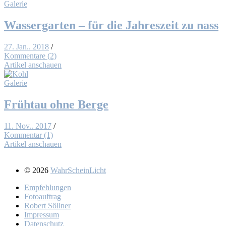
Galerie
Was­ser­gar­ten – für die Jah­res­zeit zu nass
27. Jan.. 2018
/
Kommentare (2)
Artikel anschauen
Galerie
Früh­tau oh­ne Ber­ge
11. Nov.. 2017
/
Kommentar (1)
Artikel anschauen
© 2026
WahrScheinLicht
Emp­feh­lun­gen
Fo­to­auf­trag
Ro­bert Söll­ner
Im­pres­sum
Da­ten­schutz