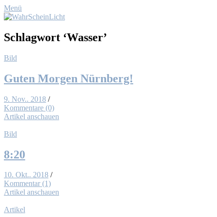
Menü
Schlagwort
‘Wasser’
Bild
Gu­ten Mor­gen Nürn­berg!
9. Nov.. 2018
/
Kommentare (0)
Artikel anschauen
Bild
8:20
10. Okt.. 2018
/
Kommentar (1)
Artikel anschauen
Artikel