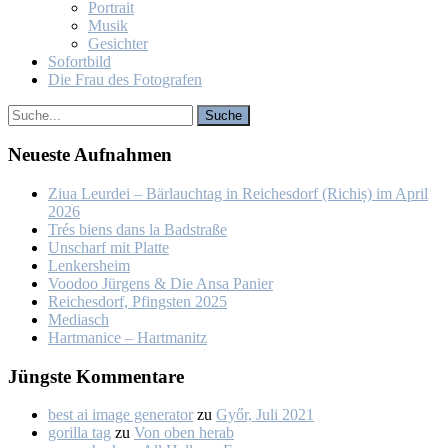
Por­trait
Mu­sik
Ge­sich­ter
So­fort­bild
Die Frau des Fo­to­gra­fen
Neu­es­te Auf­nah­men
Ziua Leur­dei – Bär­lauch­tag in Rei­ches­dorf (Ri­chiș) im April
2026
Trés biens dans la Bad­stra­ße
Un­scharf mit Plat­te
Len­kers­heim
Voo­doo Jür­gens & Die An­sa Pa­nier
Rei­ches­dorf, Pfings­ten 2025
Me­dia­sch
Hart­ma­nice – Hart­ma­nitz
Jüngs­te Kom­men­ta­re
best ai image generator
zu
Győr, Ju­li 2021
gorilla tag
zu
Von oben her­ab