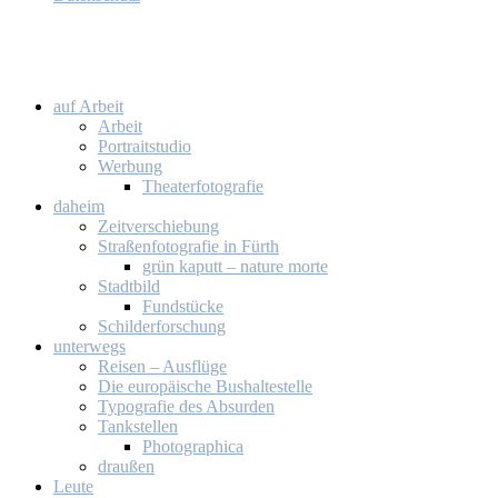
auf Ar­beit
Ar­beit
Por­trait­stu­dio
Wer­bung
Thea­ter­fo­to­gra­fie
da­heim
Zeit­ver­schie­bung
Stra­ßen­fo­to­gra­fie in Fürth
grün ka­putt – na­tu­re mor­te
Stadt­bild
Fund­stü­cke
Schil­der­for­schung
un­ter­wegs
Rei­sen – Aus­flü­ge
Die eu­ro­päi­sche Bus­hal­te­stel­le
Ty­po­gra­fie des Ab­sur­den
Tank­stel­len
Pho­to­gra­phi­ca
drau­ßen
Leu­te