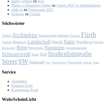
happy wheels
zu
Ken
Plants vs Brainrots Online
zu
Os­tern 2023 in Sie­ben­bür­gen
glide in
zu
Os­ter­traum 2021
bedwars
zu
Ama­lie
Stich­wör­ter
Fürth
Architektur
Arbeit
Bushaltestelle
Böhmen
Europa
Landschaft
Natur
Konzert
Musik
Nürnberg
Garten
Portrait
Reise
Rumänien
Reportage
Reichesdorf
Schmuddelästhetik
Straßenfotografie
Schwarzweiß
Still
Stadt
SW
Street
Südstadt
Typografie
Tschechien
Zettel
Verkehr
Tiere
Ser­vice
Anmelden
Eintrags-Feed
Kommentar-Feed
Wahr­Schein­Licht