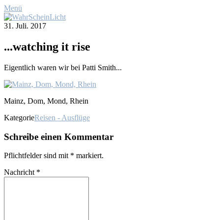
Menü
31. Juli. 2017
...wat­ching it ri­se
Ei­gent­lich wa­ren wir bei Pat­ti Smith...
Mainz, Dom, Mond, Rhein
Kategorie
Reisen - Ausflüge
Schreibe einen Kommentar
Pflichtfelder sind mit
*
markiert.
Nachricht
*