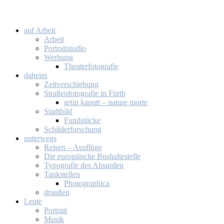
auf Ar­beit
Ar­beit
Por­trait­stu­dio
Wer­bung
Thea­ter­fo­to­gra­fie
da­heim
Zeit­ver­schie­bung
Stra­ßen­fo­to­gra­fie in Fürth
grün ka­putt – na­tu­re mor­te
Stadt­bild
Fund­stü­cke
Schil­der­for­schung
un­ter­wegs
Rei­sen – Aus­flü­ge
Die eu­ro­päi­sche Bus­hal­te­stel­le
Ty­po­gra­fie des Ab­sur­den
Tank­stel­len
Pho­to­gra­phi­ca
drau­ßen
Leu­te
Por­trait
Mu­sik