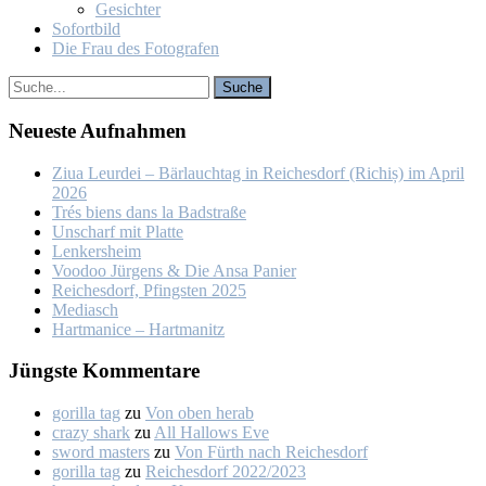
Ge­sich­ter
So­fort­bild
Die Frau des Fo­to­gra­fen
Neu­es­te Auf­nah­men
Ziua Leur­dei – Bär­lauch­tag in Rei­ches­dorf (Ri­chiș) im April
2026
Trés biens dans la Bad­stra­ße
Un­scharf mit Plat­te
Len­kers­heim
Voo­doo Jür­gens & Die An­sa Pa­nier
Rei­ches­dorf, Pfings­ten 2025
Me­dia­sch
Hart­ma­nice – Hart­ma­nitz
Jüngs­te Kom­men­ta­re
gorilla tag
zu
Von oben her­ab
crazy shark
zu
All Hal­lows Eve
sword masters
zu
Von Fürth nach Rei­ches­dorf
gorilla tag
zu
Rei­ches­dorf 2022/2023