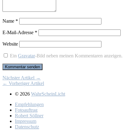
Name
*
E-Mail-Adresse
*
Website
Ein
Gravatar
-Bild neben meinen Kommentaren anzeigen.
Nächster Artikel →
← Vorheriger Artikel
© 2026
WahrScheinLicht
Emp­feh­lun­gen
Fo­to­auf­trag
Ro­bert Söll­ner
Im­pres­sum
Da­ten­schutz