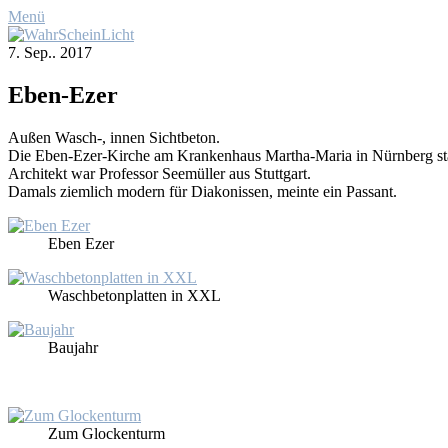
Menü
7. Sep.. 2017
Eben-Ezer
Au­ßen Wasch‑, in­nen Sicht­be­ton.
Die Eben-Ezer-Kir­che am Kran­ken­haus Mar­tha-Ma­ria in Nürn­berg 
Ar­chi­tekt war Pro­fes­sor See­mül­ler aus Stutt­gart.
Da­mals ziem­lich mo­dern für Dia­ko­nis­sen, mein­te ein Pas­sant.
Eben Ezer
Wasch­be­ton­plat­ten in XXL
Bau­jahr
Zum Glo­cken­turm