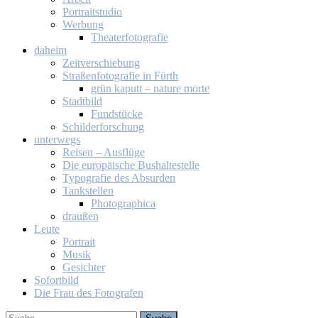
Por­trait­stu­dio
Wer­bung
Thea­ter­fo­to­gra­fie
da­heim
Zeit­ver­schie­bung
Stra­ßen­fo­to­gra­fie in Fürth
grün ka­putt – na­tu­re mor­te
Stadt­bild
Fund­stü­cke
Schil­der­for­schung
un­ter­wegs
Rei­sen – Aus­flü­ge
Die eu­ro­päi­sche Bus­hal­te­stel­le
Ty­po­gra­fie des Ab­sur­den
Tank­stel­len
Pho­to­gra­phi­ca
drau­ßen
Leu­te
Por­trait
Mu­sik
Ge­sich­ter
So­fort­bild
Die Frau des Fo­to­gra­fen