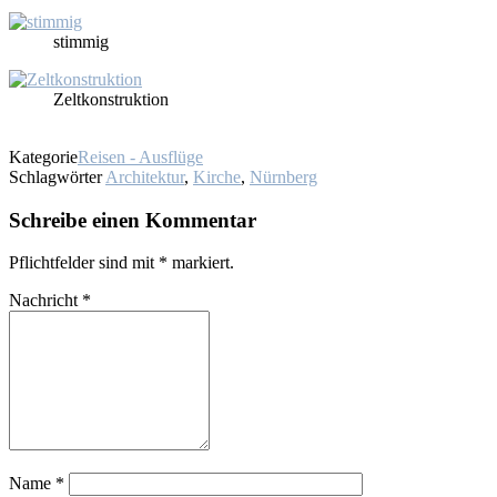
stim­mig
Zelt­kon­struk­ti­on
Kategorie
Reisen - Ausflüge
Schlagwörter
Architektur
,
Kirche
,
Nürnberg
Schreibe einen Kommentar
Pflichtfelder sind mit
*
markiert.
Nachricht
*
Name
*