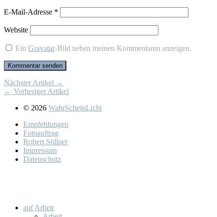
E-Mail-Adresse
*
Website
Ein
Gravatar
-Bild neben meinen Kommentaren anzeigen.
Nächster Artikel →
← Vorheriger Artikel
© 2026
WahrScheinLicht
Emp­feh­lun­gen
Fo­to­auf­trag
Ro­bert Söll­ner
Im­pres­sum
Da­ten­schutz
auf Ar­beit
Ar­beit