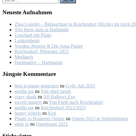
Neu­es­te Auf­nah­men
Ziua Leur­dei – Bär­lauch­tag in Rei­ches­dorf (Ri­chiș) im April 2
Trés biens dans la Bad­stra­ße
Un­scharf mit Plat­te
Len­kers­heim
Voo­doo Jür­gens & Die An­sa Pa­nier
Rei­ches­dorf, Pfings­ten 2025
Me­dia­sch
Hart­ma­nice – Hart­ma­nitz
Jüngs­te Kom­men­ta­re
best ai image generator
zu
Győr, Ju­li 2021
gorilla tag
zu
Von oben her­ab
crazy shark
zu
All Hal­lows Eve
sword masters
zu
Von Fürth nach Rei­ches­dorf
gorilla tag
zu
Rei­ches­dorf 2022/2023
happy wheels
zu
Ken
Plants vs Brainrots Online
zu
Os­tern 2023 in Sie­ben­bür­gen
glide in
zu
Os­ter­traum 2021
Stich­wör­ter