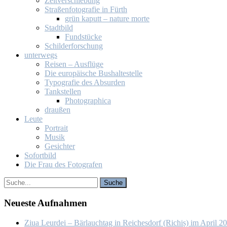
Zeit­ver­schie­bung
Stra­ßen­fo­to­gra­fie in Fürth
grün ka­putt – na­tu­re mor­te
Stadt­bild
Fund­stü­cke
Schil­der­for­schung
un­ter­wegs
Rei­sen – Aus­flü­ge
Die eu­ro­päi­sche Bus­hal­te­stel­le
Ty­po­gra­fie des Ab­sur­den
Tank­stel­len
Pho­to­gra­phi­ca
drau­ßen
Leu­te
Por­trait
Mu­sik
Ge­sich­ter
So­fort­bild
Die Frau des Fo­to­gra­fen
Neu­es­te Auf­nah­men
Ziua Leur­dei – Bär­lauch­tag in Rei­ches­dorf (Ri­chiș) im April 2