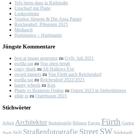
Trés biens dans la Bad­stra­ße
Un­scharf mit Plat­te
Len­kers­heim
Voo­doo Jür­gens & Die An­sa Pa­nier
Rei­ches­dorf, Pfings­ten 2025
Me­dia­sch
Hart­ma­nice – Hart­ma­nitz
Jüngs­te Kom­men­ta­re
best ai image generator
zu
Győr, Ju­li 2021
gorilla tag
zu
Von oben her­ab
crazy shark
zu
All Hal­lows Eve
sword masters
zu
Von Fürth nach Rei­ches­dorf
gorilla tag
zu
Rei­ches­dorf 2022/2023
happy wheels
zu
Ken
Plants vs Brainrots Online
zu
Os­tern 2023 in Sie­ben­bür­gen
glide in
zu
Os­ter­traum 2021
Stich­wör­ter
Fürth
Architektur
Garte
Arbeit
Bushaltestelle
Böhmen
Europa
SW
Street
Straßenfotografie
Still
Südstadt
Stadt