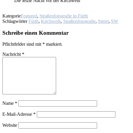
Die letz­te Nacht vor der Kirch­weih
Kategorie
Featured
,
Straßenfotografie in Fürth
Schlagwörter
Fürth
,
Kirchweih
,
Straßenfotografie
,
Street
,
SW
Schreibe einen Kommentar
Pflichtfelder sind mit
*
markiert.
Nachricht
*
Name
*
E-Mail-Adresse
*
Website