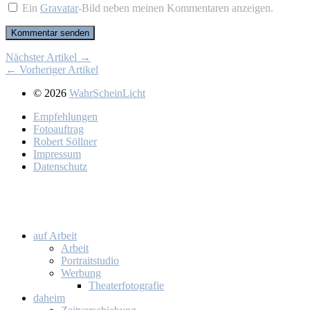
Ein
Gravatar
-Bild neben meinen Kommentaren anzeigen.
Nächster Artikel →
← Vorheriger Artikel
© 2026
WahrScheinLicht
Emp­feh­lun­gen
Fo­to­auf­trag
Ro­bert Söll­ner
Im­pres­sum
Da­ten­schutz
auf Ar­beit
Ar­beit
Por­trait­stu­dio
Wer­bung
Thea­ter­fo­to­gra­fie
da­heim