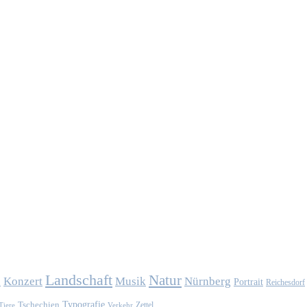
Landschaft
Natur
Konzert
Musik
Nürnberg
n
Portrait
Reichesdorf
Typografie
Tschechien
Zettel
Verkehr
Tiere