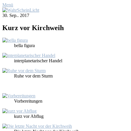
Menü
30. Sep.. 2017
Kurz vor Kirch­weih
bel­la fi­gu­ra
in­ter­pla­ne­ta­ri­scher Han­del
Ru­he vor dem Sturm
Vor­be­rei­tun­gen
kurz vor Ab­flug