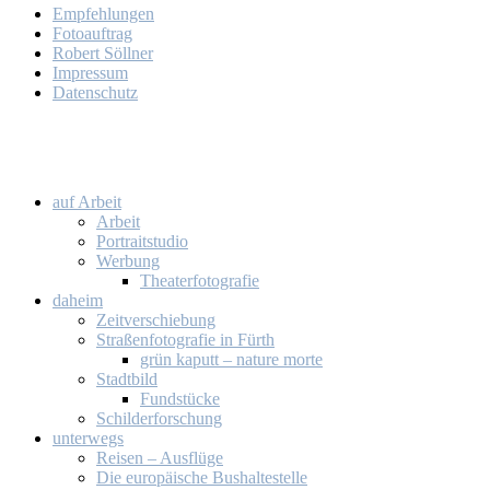
Emp­feh­lun­gen
Fo­to­auf­trag
Ro­bert Söll­ner
Im­pres­sum
Da­ten­schutz
auf Ar­beit
Ar­beit
Por­trait­stu­dio
Wer­bung
Thea­ter­fo­to­gra­fie
da­heim
Zeit­ver­schie­bung
Stra­ßen­fo­to­gra­fie in Fürth
grün ka­putt – na­tu­re mor­te
Stadt­bild
Fund­stü­cke
Schil­der­for­schung
un­ter­wegs
Rei­sen – Aus­flü­ge
Die eu­ro­päi­sche Bus­hal­te­stel­le