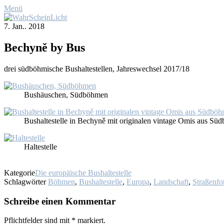
Menü
7. Jan.. 2018
Be­chyně by Bus
drei süd­böh­mi­sche Bus­hal­te­stel­len, Jah­res­wech­sel 2017/18
Bus­häus­chen, Süd­böh­men
Bus­hal­te­stel­le in Be­chyně mit ori­gi­na­len vin­ta­ge Omis aus Sü
Hal­te­stel­le
Kategorie
Die europäische Bushaltestelle
Schlagwörter
Böhmen
,
Bushaltestelle
,
Europa
,
Landschaft
,
Straßenfo
Schreibe einen Kommentar
Pflichtfelder sind mit
*
markiert.