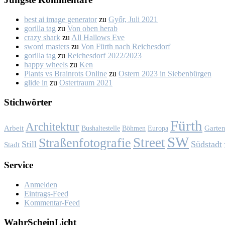
best ai image generator
zu
Győr, Ju­li 2021
gorilla tag
zu
Von oben her­ab
crazy shark
zu
All Hal­lows Eve
sword masters
zu
Von Fürth nach Rei­ches­dorf
gorilla tag
zu
Rei­ches­dorf 2022/2023
happy wheels
zu
Ken
Plants vs Brainrots Online
zu
Os­tern 2023 in Sie­ben­bür­gen
glide in
zu
Os­ter­traum 2021
Stich­wör­ter
Fürth
Architektur
Garte
Arbeit
Bushaltestelle
Böhmen
Europa
SW
Street
Straßenfotografie
Still
Südstadt
Stadt
Ser­vice
Anmelden
Eintrags-Feed
Kommentar-Feed
Wahr­Schein­Licht