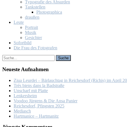
Ty­po­gra­fie des Ab­sur­den
Tank­stel­len
Pho­to­gra­phi­ca
drau­ßen
Leu­te
Por­trait
Mu­sik
Ge­sich­ter
So­fort­bild
Die Frau des Fo­to­gra­fen
Neu­es­te Auf­nah­men
Ziua Leur­dei – Bär­lauch­tag in Rei­ches­dorf (Ri­chiș) im April 2
Trés biens dans la Bad­stra­ße
Un­scharf mit Plat­te
Len­kers­heim
Voo­doo Jür­gens & Die An­sa Pa­nier
Rei­ches­dorf, Pfings­ten 2025
Me­dia­sch
Hart­ma­nice – Hart­ma­nitz
Jüngs­te Kom­men­ta­re