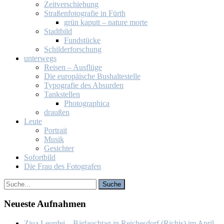
Zeit­ver­schie­bung
Stra­ßen­fo­to­gra­fie in Fürth
grün ka­putt – na­tu­re mor­te
Stadt­bild
Fund­stü­cke
Schil­der­for­schung
un­ter­wegs
Rei­sen – Aus­flü­ge
Die eu­ro­päi­sche Bus­hal­te­stel­le
Ty­po­gra­fie des Ab­sur­den
Tank­stel­len
Pho­to­gra­phi­ca
drau­ßen
Leu­te
Por­trait
Mu­sik
Ge­sich­ter
So­fort­bild
Die Frau des Fo­to­gra­fen
Neu­es­te Auf­nah­men
Ziua Leur­dei – Bär­lauch­tag in Rei­ches­dorf (Ri­chiș) im April