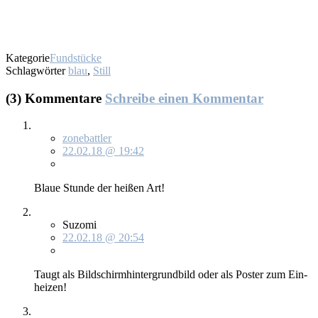
Kategorie
Fundstücke
Schlagwörter
blau
,
Still
(3) Kommentare
Schreibe einen Kommentar
zonebattler
22.02.18 @ 19:42
Blaue Stun­de der hei­ßen Art!
Suzomi
22.02.18 @ 20:54
Taugt als Bild­schirm­hin­ter­grund­bild oder als Pos­ter zum Ein­
hei­zen!