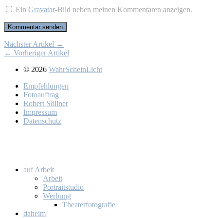
Ein
Gravatar
-Bild neben meinen Kommentaren anzeigen.
Nächster Artikel →
← Vorheriger Artikel
© 2026
WahrScheinLicht
Emp­feh­lun­gen
Fo­to­auf­trag
Ro­bert Söll­ner
Im­pres­sum
Da­ten­schutz
auf Ar­beit
Ar­beit
Por­trait­stu­dio
Wer­bung
Thea­ter­fo­to­gra­fie
da­heim