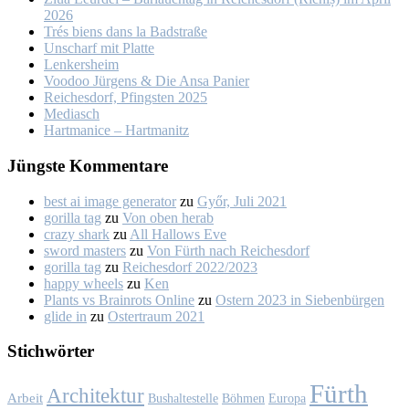
2026
Trés biens dans la Bad­stra­ße
Un­scharf mit Plat­te
Len­kers­heim
Voo­doo Jür­gens & Die An­sa Pa­nier
Rei­ches­dorf, Pfings­ten 2025
Me­dia­sch
Hart­ma­nice – Hart­ma­nitz
Jüngs­te Kom­men­ta­re
best ai image generator
zu
Győr, Ju­li 2021
gorilla tag
zu
Von oben her­ab
crazy shark
zu
All Hal­lows Eve
sword masters
zu
Von Fürth nach Rei­ches­dorf
gorilla tag
zu
Rei­ches­dorf 2022/2023
happy wheels
zu
Ken
Plants vs Brainrots Online
zu
Os­tern 2023 in Sie­ben­bür­gen
glide in
zu
Os­ter­traum 2021
Stich­wör­ter
Fürth
Architektur
Arbeit
Bushaltestelle
Böhmen
Europa