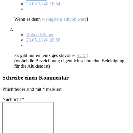
23.05.18 @ 18:54
Wenn es denn
we­nigs­tens stil­voll wä­re
!
Robert Söllner
23.05.18 @ 20:56
Es gibt nur ein ein­zi­ges stil­vol­les
SUV
!
(wo­bei die Be­zeich­nung ei­gent­lich schon ei­ne Be­lei­di­gung
für die Alu­kis­te ist)
Schreibe einen Kommentar
Pflichtfelder sind mit
*
markiert.
Nachricht
*