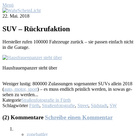
Menü
22. Mai. 2018
SUV – Rück­ruf­ak­ti­on
Her­stel­ler ru­fen 100000 Fahr­zeu­ge zu­rück – sie pas­sen ein­fach nicht
in die Ga­ra­ge.
Haus­frau­en­pan­zer steht über
We­ni­ger lus­tig: 800000 Zu­las­sun­gen so­ge­nann­ter SUVs al­lein 2018
(
au­to, mo­tor, sport
) – es muss end­lich pein­lich wer­den, in so­was ge­
se­hen zu wer­den...
Kategorie
Straßenfotografie in Fürth
Schlagwörter
Fürth
,
Straßenfotografie
,
Street
,
Südstadt
,
SW
(2) Kommentare
Schreibe einen Kommentar
zonebattler