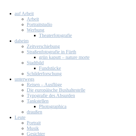
auf Ar­beit
Ar­beit
Por­trait­stu­dio
Wer­bung
Thea­ter­fo­to­gra­fie
da­heim
Zeit­ver­schie­bung
Stra­ßen­fo­to­gra­fie in Fürth
grün ka­putt – na­tu­re mor­te
Stadt­bild
Fund­stü­cke
Schil­der­for­schung
un­ter­wegs
Rei­sen – Aus­flü­ge
Die eu­ro­päi­sche Bus­hal­te­stel­le
Ty­po­gra­fie des Ab­sur­den
Tank­stel­len
Pho­to­gra­phi­ca
drau­ßen
Leu­te
Por­trait
Mu­sik
Ge­sich­ter