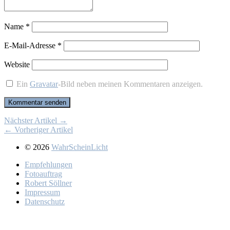
Name
*
E-Mail-Adresse
*
Website
Ein
Gravatar
-Bild neben meinen Kommentaren anzeigen.
Nächster Artikel →
← Vorheriger Artikel
© 2026
WahrScheinLicht
Emp­feh­lun­gen
Fo­to­auf­trag
Ro­bert Söll­ner
Im­pres­sum
Da­ten­schutz