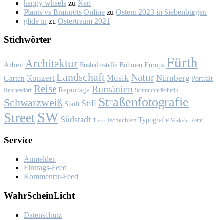
happy wheels
zu
Ken
Plants vs Brainrots Online
zu
Os­tern 2023 in Sie­ben­bür­gen
glide in
zu
Os­ter­traum 2021
Stich­wör­ter
Fürth
Architektur
Arbeit
Bushaltestelle
Böhmen
Europa
Landschaft
Natur
Konzert
Musik
Nürnberg
Garten
Portrait
Reise
Rumänien
Reportage
Reichesdorf
Schmuddelästhetik
Straßenfotografie
Schwarzweiß
Still
Stadt
SW
Street
Südstadt
Typografie
Tschechien
Zettel
Verkehr
Tiere
Ser­vice
Anmelden
Eintrags-Feed
Kommentar-Feed
Wahr­Schein­Licht
Da­ten­schutz