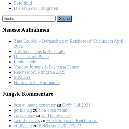
So­fort­bild
Die Frau des Fo­to­gra­fen
Neu­es­te Auf­nah­men
Ziua Leur­dei – Bär­lauch­tag in Rei­ches­dorf (Ri­chiș) im April
2026
Trés biens dans la Bad­stra­ße
Un­scharf mit Plat­te
Len­kers­heim
Voo­doo Jür­gens & Die An­sa Pa­nier
Rei­ches­dorf, Pfings­ten 2025
Me­dia­sch
Hart­ma­nice – Hart­ma­nitz
Jüngs­te Kom­men­ta­re
best ai image generator
zu
Győr, Ju­li 2021
gorilla tag
zu
Von oben her­ab
crazy shark
zu
All Hal­lows Eve
sword masters
zu
Von Fürth nach Rei­ches­dorf
gorilla tag
zu
Rei­ches­dorf 2022/2023