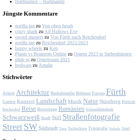
Hart­ma­nice – Hart­ma­nitz
Jüngs­te Kom­men­ta­re
gorilla tag
zu
Von oben her­ab
crazy shark
zu
All Hal­lows Eve
sword masters
zu
Von Fürth nach Rei­ches­dorf
gorilla tag
zu
Rei­ches­dorf 2022/2023
happy wheels
zu
Ken
Plants vs Brainrots Online
zu
Os­tern 2023 in Sie­ben­bür­gen
glide in
zu
Os­ter­traum 2021
bedwars
zu
Ama­lie
Stich­wör­ter
Fürth
Architektur
Arbeit
Bushaltestelle
Böhmen
Europa
Landschaft
Natur
Konzert
Musik
Nürnberg
Garten
Portrait
Reise
Rumänien
Reportage
Reichesdorf
Schmuddelästhetik
Straßenfotografie
Schwarzweiß
Still
Stadt
SW
Street
Südstadt
Typografie
Tschechien
Zettel
Verkehr
Tiere