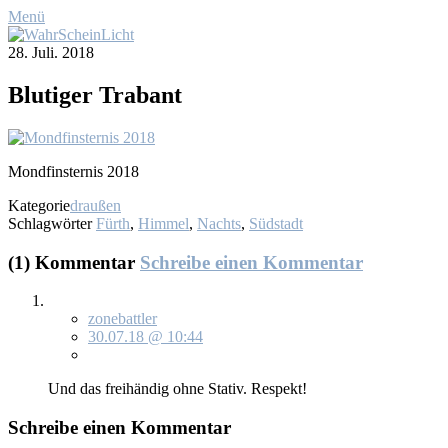
Menü
28. Juli. 2018
Blu­ti­ger Tra­bant
Mond­fins­ter­nis 2018
Kategorie
draußen
Schlagwörter
Fürth
,
Himmel
,
Nachts
,
Südstadt
(1) Kommentar
Schreibe einen Kommentar
zonebattler
30.07.18 @ 10:44
Und das frei­hän­dig oh­ne Sta­tiv. Re­spekt!
Schreibe einen Kommentar