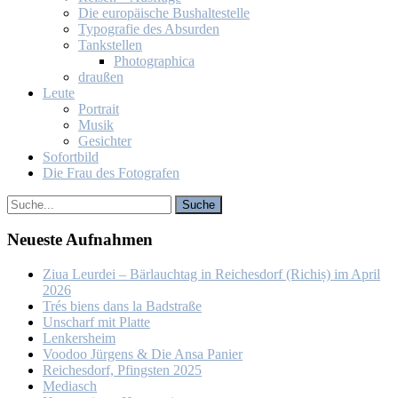
Die eu­ro­päi­sche Bus­hal­te­stel­le
Ty­po­gra­fie des Ab­sur­den
Tank­stel­len
Pho­to­gra­phi­ca
drau­ßen
Leu­te
Por­trait
Mu­sik
Ge­sich­ter
So­fort­bild
Die Frau des Fo­to­gra­fen
Neu­es­te Auf­nah­men
Ziua Leur­dei – Bär­lauch­tag in Rei­ches­dorf (Ri­chiș) im April
2026
Trés biens dans la Bad­stra­ße
Un­scharf mit Plat­te
Len­kers­heim
Voo­doo Jür­gens & Die An­sa Pa­nier
Rei­ches­dorf, Pfings­ten 2025
Me­dia­sch