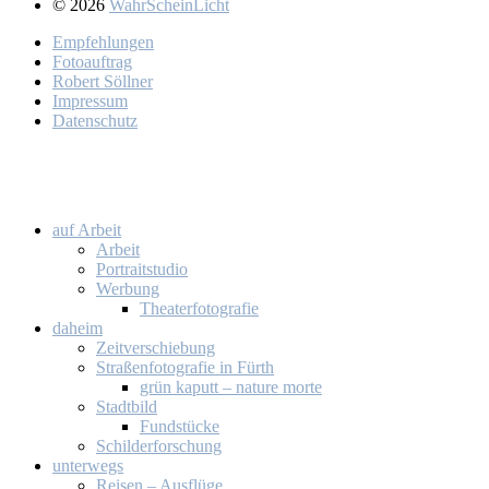
© 2026
WahrScheinLicht
Emp­feh­lun­gen
Fo­to­auf­trag
Ro­bert Söll­ner
Im­pres­sum
Da­ten­schutz
auf Ar­beit
Ar­beit
Por­trait­stu­dio
Wer­bung
Thea­ter­fo­to­gra­fie
da­heim
Zeit­ver­schie­bung
Stra­ßen­fo­to­gra­fie in Fürth
grün ka­putt – na­tu­re mor­te
Stadt­bild
Fund­stü­cke
Schil­der­for­schung
un­ter­wegs
Rei­sen – Aus­flü­ge